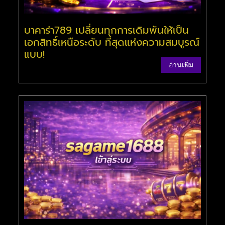
บาคาร่า789 เปลี่ยนทุกการเดิมพันให้เป็น
เอกสิทธิ์เหนือระดับ ที่สุดแห่งความสมบูรณ์
แบบ!
อ่านเพิ่ม