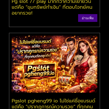
Pg slot 77 play มากกว่าความเย้ายวน
แต่คือ “ขุมทรัพย์ทำเงิน” ที่ตอบโจทย์คน
อยากรวย!
อ่านเพิ่ม
Pgslot pgheng99 io ไม่ใช่แค่ชื่อแบรนด์
แต่คือ “ปรากฏการณ์ความรวย” ที่ทุกคน