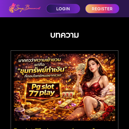
บทความ