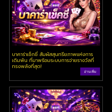
บาคาร่าเช็กชี่ สัมผัสสุนทรียภาพแห่งการ
เดิมพัน ที่มาพร้อมระบบการจ่ายรางวัลที่
ทรงพลังที่สุด!
อ่านเพิ่ม