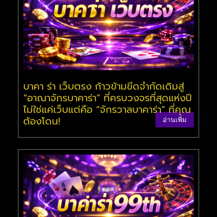
บาคา ร่า เว็บตรง ก้าวข้ามขีดจำกัดเดิมสู่
“อาณาจักรบาคาร่า” ที่ครบวงจรที่สุดแห่งปี
ไม่ใช่แค่เว็บแต่คือ “จักรวาลบาคาร่า” ที่คุณ
ต้องโดน!
อ่านเพิ่ม