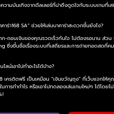
วามบันเทิงจากดีลเลอร์ที่น่าดึงดูดใจกับระบบเกมที่เส
าคาร่า168 SA” ช่วยให้เล่นบาคาร่าสะดวกขึ้นยังไง?
รฝาก-ถอนเงินของคุณรวดเร็วทันใจ ไม่ต้องรอนาน ส่วน
ซึ่งขึ้นชื่อเรื่องระบบที่เสถียรและการถ่ายทอดสดที่คมช
นไลน์เอาไปทำอะไรได้บ้าง?
8 เครดิตฟรี เป็นเหมือน “เงินขวัญถุง” ที่เว็บแจกให้
าสในการทำกำไร หรือเอาไปทดลองเล่นเกมใหม่ๆ ได้โดยไม่
ะ!