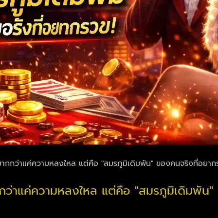
กว่าแค่ความหลงใหล แต่คือ "สมรภูมิเดิมพัน" ของคนจริงที่อยาก
่าแค่ความหลงใหล แต่คือ "สมรภูมิเดิมพัน"