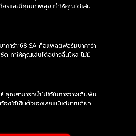
ถียรและมีคุณภาพสูง ทำให้คุณได้เล่น
 บาคาร่า168 SA คือแพลตฟอร์มบาคาร่า
ัด ทำให้คุณเล่นได้อย่างลื่นไหล ไม่มี
คุณ! คุณสามารถนำไปใช้ในการวางเดิมพัน
ต้องใช้เงินตัวเองเลยแม้แต่บาทเดียว