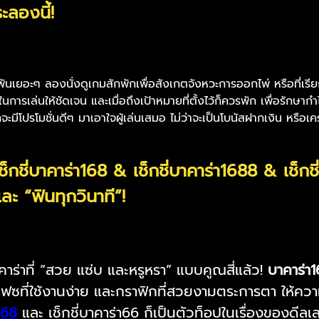
ะลองนี้!
ันเยอะๆ ลองนั่งดูเกมสักพักเพื่อสังเกตจังหวะการออกไพ่ หรือที่เรียก
ารเล่นให้ชัดเจน และเมื่อถึงเป้าหมายที่ตั้งไว้ก็ควรพัก เพื่อรักษากำ
จะมีโปรโมชั่นดีๆ มาเอาใจผู้เล่นเสมอ ไม่ว่าจะเป็นโบนัสฝากเงิน หรือเค
กชี่บาคาร่า168 & เช็กชี่บาคาร่า1688 & เช็ก
ละ “ฟินทุกวินาที”!
าร่าที่ “สวย แซ่บ และหรูหรา” แบบคูณสี่แล้ว!
บาคาร่า
ซที่ใช้งานง่าย และกราฟิกที่สวยงามตระการตา ให้ความรู
168
และ เช็กชี่บาคาร่า66 ก็เป็นตัวท็อปในเรื่องของดีล