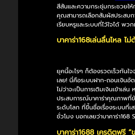
สีสันและความกระชุ่มกระชวยให้ก
คุณสามารถเลือกสัมผัสประสบการ
เรียบหรูและระบบที่ไว้ใจได้ พ
บาคาร่า168เล่นลื่นไหล ไม
ยุคนี้อะไรๆ ก็ต้องรวดเร็วทันใจ
เลย! นี่คือระบบฝาก-ถอนเงินอั
ไม่ว่าจะเป็นการเติมเงินเข้าเล่
ประสบการณ์บาคาร่าคุณภาพที่ข
ระดับโลก ที่ขึ้นชื่อเรื่องระบ
ชั่วโมง บอกเลยว่าบาคาร่า168 S
บาคาร่า1688 เครดิตฟรี “ข