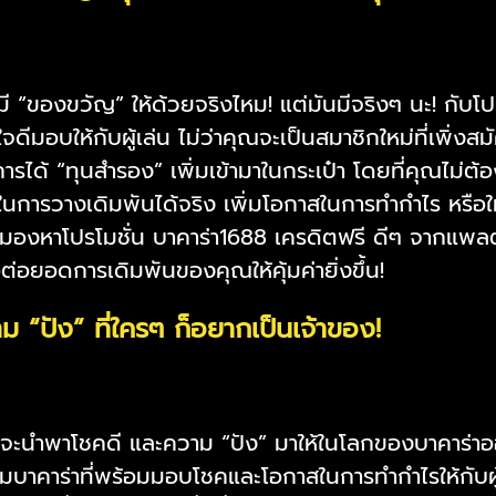
ี “ของขวัญ” ให้ด้วยจริงไหม! แต่มันมีจริงๆ นะ! กับโป
าใจดีมอบให้กับผู้เล่น ไม่ว่าคุณจะเป็นสมาชิกใหม่ที่เพิ่งส
ารได้ “ทุนสำรอง” เพิ่มเข้ามาในกระเป๋า โดยที่คุณไม่ต้
้ในการวางเดิมพันได้จริง เพิ่มโอกาสในการทำกำไร หรือ
งมองหาโปรโมชั่น บาคาร่า1688 เครดิตฟรี ดีๆ จากแพลตฟ
ือต่อยอดการเดิมพันของคุณให้คุ้มค่ายิ่งขึ้น!
ม “ปัง” ที่ใครๆ ก็อยากเป็นเจ้าของ!
าจะนำพาโชคดี และความ “ปัง” มาให้ในโลกของบาคาร่าออนไ
มบาคาร่าที่พร้อมมอบโชคและโอกาสในการทำกำไรให้กับผู้เล่