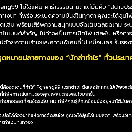
gheng99 ไม่ใช่แค่บาคาร่าธรรมดานะ แต่มันคือ “สนาม
ทำเงิน” ที่พร้อมระเบิดความมันส์ในทุกตา!คุณจะได้ลุ้น
ดสุดแซ่บ พร้อมเสิร์ฟความสนุกแบบจัดเต็มตลอดเกม ร
ุกโมเมนต์สำคัญ ไม่ว่าจะเป็นการเปิดไพ่แต่ละใบ หรือ
ปด้วยความเร้าใจและความพิเศษที่ไม่เหมือนใคร รับรอง
ุดหมายปลายทางของ “นักล่ากำไร” ทั่วประเท
ี่คือจุดเด่นที่ทำให้ Pgheng99 แตกต่าง! ดีลเลอร์ทุกคนไม่เพียงแต่เ
ี่ทำให้การเล่นเกมของคุณเพลินตาเพลินใจมากขึ้น
รถ่ายทอดสดที่คมชัดระดับ HD ทำให้คุณรู้สึกเหมือนนั่งอยู่หน้าโต๊ะในค
เปิดไพ่คือวินาทีแห่งการตัดสินใจ! คุณจะได้ลุ้นไพ่แบบสดๆ พร้อมวิเคร
ทำเงินที่แท้จริง