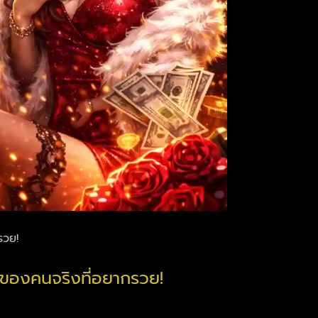
รวย!
 ของคนจริงที่อยากรวย!