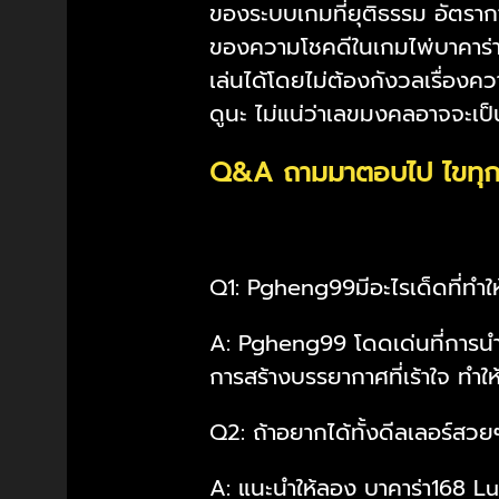
ของระบบเกมที่ยุติธรรม อัตรากา
ของความโชคดีในเกมไพ่บาคาร่า ท
เล่นได้โดยไม่ต้องกังวลเรื่องค
ดูนะ ไม่แน่ว่าเลขมงคลอาจจะเป็
Q&A ถามมาตอบไป ไขทุกข้
Q1: Pgheng99มีอะไรเด็ดที่ทำ
A: Pgheng99 โดดเด่นที่การนำ
การสร้างบรรยากาศที่เร้าใจ ทำให้
Q2: ถ้าอยากได้ทั้งดีลเลอร์สว
A: แนะนำให้ลอง บาคาร่า168 Luca