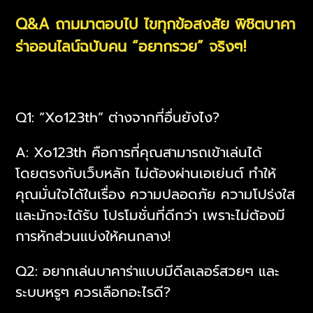
Q&A ถามมาตอบไป ไขทุกข้อสงสัย พิชิตบาคา
ร่าออนไลน์ฉบับคน “อยากรวย” จริงๆ!
Q1: “Xo123th” ต่างจากที่อื่นยังไง?
A: Xo123th คือการที่คุณสามารถเข้าเล่นได้
โดยตรงกับเว็บหลัก ไม่ต้องผ่านเอเย่นต์ ทำให้
คุณมั่นใจได้ในเรื่อง ความปลอดภัย ความโปร่งใส
และมักจะได้รับ โปรโมชั่นที่ดีกว่า เพราะไม่ต้องมี
การหักส่วนแบ่งให้คนกลาง!
Q2: อยากเล่นบาคาร่าแบบมีดีลเลอร์สวยๆ และ
ระบบหรูๆ ควรเลือกอะไรดี?