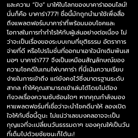
และความ “ปัง” มาให้ในโลกของบาคาร่าออนไลน์!
นั่นก็คือ บาคาร่า777! ชื่อนี้มักถูกนำมาใช้เพื่อสื่อ
ถึงแพลตฟอร์มบาคาร่าที่พร้อมมอบโชคและ
โอกาสในการทำกำไรให้กับผู้เล่นอย่างต่อเนื่อง ไม่
ว่าจะเป็นเรื่องของระบบเกมที่ยุติธรรม อัตราการ
จ่ายที่ดี หรือโปรโมชั่นที่ออกมาเอาใจนักเดิมพันเส
มอๆ บาคาร่า777 จึงเป็นเหมือนสัญลักษณ์ของ
ความโชคดีในเกมไพ่บาคาร่า ที่นี่เน้นความเรียบ
ง่ายในการเข้าถึง แต่ยังคงไว้ซึ่งมาตรฐานระดับ
สากล ทำให้คุณสามารถเข้าเล่นได้โดยไม่ต้อง
กังวลเรื่องความซับซ้อนใดๆ หากคุณกำลังมอง
หาแพลตฟอร์มที่เชื่อว่าจะนำโชคดีมาให้ ลองเปิด
ใจให้กับชื่อนี้ดูนะ ไม่แน่ว่าเลขมงคลอาจจะเป็น
กุญแจที่จะเปลี่ยนวันธรรมดาๆ ของคุณให้เป็นวัน
ที่เต็มไปด้วยชัยชนะก็ได้นะ!