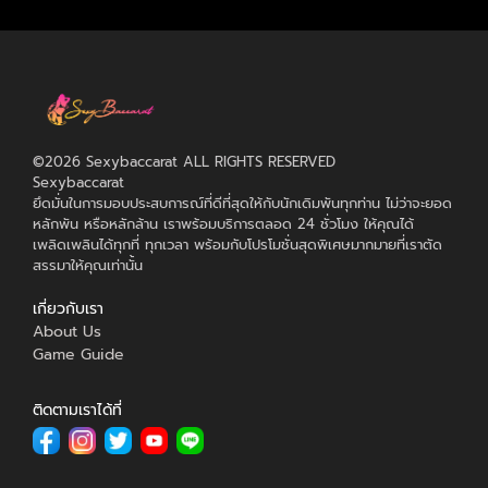
©2026 Sexybaccarat ALL RIGHTS RESERVED
Sexybaccarat
ยึดมั่นในการมอบประสบการณ์ที่ดีที่สุดให้กับนักเดิมพันทุกท่าน ไม่ว่าจะยอด
หลักพัน หรือหลักล้าน เราพร้อมบริการตลอด 24 ชั่วโมง ให้คุณได้
เพลิดเพลินได้ทุกที่ ทุกเวลา พร้อมกับโปรโมชั่นสุดพิเศษมากมายที่เราตัด
สรรมาให้คุณเท่านั้น
เกี่ยวกับเรา
About Us
Game Guide
ติดตามเราได้ที่