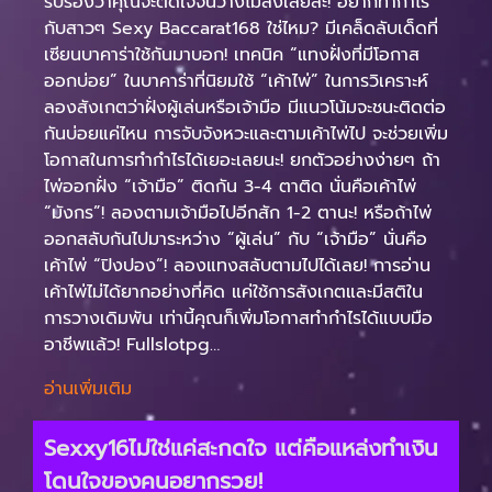
รับรองว่าคุณจะติดใจจนวางไม่ลงเลยล่ะ! อยากทำกำไร
กับสาวๆ Sexy Baccarat168 ใช่ไหม? มีเคล็ดลับเด็ดที่
เซียนบาคาร่าใช้กันมาบอก! เทคนิค “แทงฝั่งที่มีโอกาส
ออกบ่อย” ในบาคาร่าที่นิยมใช้ “เค้าไพ่” ในการวิเคราะห์
ลองสังเกตว่าฝั่งผู้เล่นหรือเจ้ามือ มีแนวโน้มจะชนะติดต่อ
กันบ่อยแค่ไหน การจับจังหวะและตามเค้าไพ่ไป จะช่วยเพิ่ม
โอกาสในการทำกำไรได้เยอะเลยนะ! ยกตัวอย่างง่ายๆ ถ้า
ไพ่ออกฝั่ง “เจ้ามือ” ติดกัน 3-4 ตาติด นั่นคือเค้าไพ่
“มังกร”! ลองตามเจ้ามือไปอีกสัก 1-2 ตานะ! หรือถ้าไพ่
ออกสลับกันไปมาระหว่าง “ผู้เล่น” กับ “เจ้ามือ” นั่นคือ
เค้าไพ่ “ปิงปอง”! ลองแทงสลับตามไปได้เลย! การอ่าน
เค้าไพ่ไม่ได้ยากอย่างที่คิด แค่ใช้การสังเกตและมีสติใน
การวางเดิมพัน เท่านี้คุณก็เพิ่มโอกาสทำกำไรได้แบบมือ
อาชีพแล้ว! Fullslotpg…
อ่านเพิ่มเติม
Sexxy16ไม่ใช่แค่สะกดใจ แต่คือแหล่งทำเงิน
โดนใจของคนอยากรวย!