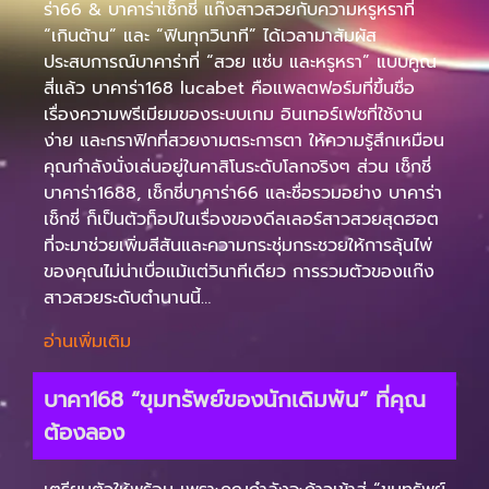
ร่า66 & บาคาร่าเช็กชี่ แก๊งสาวสวยกับความหรูหราที่
“เกินต้าน” และ “ฟินทุกวินาที” ได้เวลามาสัมผัส
ประสบการณ์บาคาร่าที่ “สวย แซ่บ และหรูหรา” แบบคูณ
สี่แล้ว บาคาร่า168 lucabet คือแพลตฟอร์มที่ขึ้นชื่อ
เรื่องความพรีเมียมของระบบเกม อินเทอร์เฟซที่ใช้งาน
ง่าย และกราฟิกที่สวยงามตระการตา ให้ความรู้สึกเหมือน
คุณกำลังนั่งเล่นอยู่ในคาสิโนระดับโลกจริงๆ ส่วน เช็กชี่
บาคาร่า1688, เช็กชี่บาคาร่า66 และชื่อรวมอย่าง บาคาร่า
เช็กชี่ ก็เป็นตัวท็อปในเรื่องของดีลเลอร์สาวสวยสุดฮอต
ที่จะมาช่วยเพิ่มสีสันและความกระชุ่มกระชวยให้การลุ้นไพ่
ของคุณไม่น่าเบื่อแม้แต่วินาทีเดียว การรวมตัวของแก๊ง
สาวสวยระดับตำนานนี้…
อ่านเพิ่มเติม
บาคา168 “ขุมทรัพย์ของนักเดิมพัน” ที่คุณ
ต้องลอง