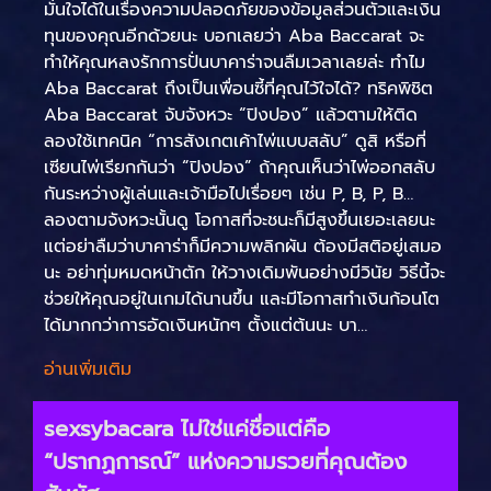
มั่นใจได้ในเรื่องความปลอดภัยของข้อมูลส่วนตัวและเงิน
ทุนของคุณอีกด้วยนะ บอกเลยว่า Aba Baccarat จะ
ทำให้คุณหลงรักการปั่นบาคาร่าจนลืมเวลาเลยล่ะ ทำไม
Aba Baccarat ถึงเป็นเพื่อนซี้ที่คุณไว้ใจได้? ทริคพิชิต
Aba Baccarat จับจังหวะ “ปิงปอง” แล้วตามให้ติด
ลองใช้เทคนิค “การสังเกตเค้าไพ่แบบสลับ” ดูสิ หรือที่
เซียนไพ่เรียกกันว่า “ปิงปอง” ถ้าคุณเห็นว่าไพ่ออกสลับ
กันระหว่างผู้เล่นและเจ้ามือไปเรื่อยๆ เช่น P, B, P, B…
ลองตามจังหวะนั้นดู โอกาสที่จะชนะก็มีสูงขึ้นเยอะเลยนะ
แต่อย่าลืมว่าบาคาร่าก็มีความพลิกผัน ต้องมีสติอยู่เสมอ
นะ อย่าทุ่มหมดหน้าตัก ให้วางเดิมพันอย่างมีวินัย วิธีนี้จะ
ช่วยให้คุณอยู่ในเกมได้นานขึ้น และมีโอกาสทำเงินก้อนโต
ได้มากกว่าการอัดเงินหนักๆ ตั้งแต่ต้นนะ บา…
อ่านเพิ่มเติม
sexsybacara ไม่ใช่แค่ชื่อแต่คือ
“ปรากฏการณ์” แห่งความรวยที่คุณต้อง