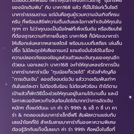
เตรียมตัวให้พร้อม เพราะคุณกำลังจะก้าวเข้าสู่ “ขุมทรัพย์
ของนักเดิมพัน” กับ บาคา168 แล้ว ที่นี่ไม่ใช่แค่เว็บไซต์
บาคาร่าธรรมดานะ แต่มันคือศูนย์รวมความบันเทิงที่ครบ
ครัน ที่พร้อมเสิร์ฟความตื่นเต้นและโอกาสทำเงินให้คุณใน
ทุกๆ ตา ไม่ว่าคุณจะเป็นมือใหม่ที่เพิ่งเริ่มต้น หรือเซียนไพ่
ที่ต้องการความท้าทายขั้นสุด บาคา168 ก็มีห้องบาคาร่า
ให้เลือกเล่นหลากหลายสไตล์ พร้อมระบบที่เสถียร เล่นลื่น
ปรื๊ด ไม่มีสะดุดให้เสียอารมณ์ แถมยังมั่นใจได้ในเรื่อง
ความปลอดภัยของข้อมูลส่วนตัวและเงินทุนของคุณอีก
ด้วยนะ บอกเลยว่า บาคา168 จะทำให้คุณหลงรักการปั่น
บาคาร่าบาคาร่าเนี่ย “ทุนน้อยก็รวยได้” หัวใจสำคัญคือ
“การเดินเงิน” ลองตั้งงบต่อวัน แล้ววางเดิมพันเท่าๆ
กันในแต่ละตา ไม่ต้องรีบร้อน ไม่ต้องหัวร้อน ถ้าได้ตาม
เป้าแล้วก็พักวิธีนี้จะช่วยให้คุณอยู่ในเกมได้นานขึ้น และมี
โอกาสเจอจังหวะทำเงินก้อนโตได้มากกว่าการอัดเงิน
หนักๆ ตั้งแต่ต้นนะ บา ค่า ร่า 99th & แซ็ ก ซี่ บา คา
ร่า & ทดลองเล่นบาคาร่าเช็กชี่ฟรี สัมผัสความแซ่บกับ
เลขนำโชคที่ใช่ สำหรับสายบาคาร่าที่มองหาความพิเศษ
ต้องรู้จักกับแก๊งนี้เลยบา ค่า ร่า 99th คือหนึ่งในชื่อที่