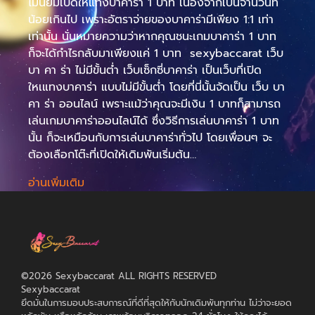
ไม่นิยมเปิดให้แทงบาคาร่า 1 บาท เนื่องจากเป็นจำนวนที่
น้อยเกินไป เพราะอัตราจ่ายของบาคาร่ามีเพียง 1:1 เท่า
เท่านั้น นั่นหมายความว่าหากคุณชนะเกมบาคาร่า 1 บาท
ก็จะได้กำไรกลับมาเพียงแค่ 1 บาท sexybaccarat เว็บ
บา คา ร่า ไม่มีขั้นต่ำ เว็บเซ็กซี่บาคาร่า เป็นเว็บที่เปิด
ใหเแทงบาคาร่า แบบไม่มีขั้นต่ำ โดยที่นี่นั้นจัดเป็น เว็บ บา
คา ร่า ออนไลน์ เพราะแม้ว่าคุณจะมีเงิน 1 บาทก็สามารถ
เล่นเกมบาคาร่าออนไลน์ได้ ซึ่งวิธีการเล่นบาคาร่า 1 บาท
นั้น ก็จะเหมือนกับการเล่นบาคาร่าทั่วไป โดยเพื่อนๆ จะ
ต้องเลือกโต๊ะที่เปิดให้เดิมพันเริ่มต้น…
อ่านเพิ่มเติม
©2026 Sexybaccarat ALL RIGHTS RESERVED
Sexybaccarat
ยึดมั่นในการมอบประสบการณ์ที่ดีที่สุดให้กับนักเดิมพันทุกท่าน ไม่ว่าจะยอด