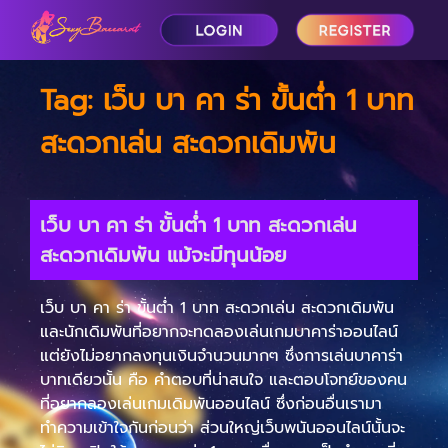
Tag:
เว็บ บา คา ร่า ขั้นต่ำ 1 บาท
สะดวกเล่น สะดวกเดิมพัน
เว็บ บา คา ร่า ขั้นต่ำ 1 บาท สะดวกเล่น
สะดวกเดิมพัน แม้จะมีทุนน้อย
เว็บ บา คา ร่า ขั้นต่ำ 1 บาท สะดวกเล่น สะดวกเดิมพัน
และนักเดิมพันที่อยากจะทดลองเล่นเกมบาคาร่าออนไลน์
แต่ยังไม่อยากลงทุนเงินจำนวนมากๆ ซึ่งการเล่นบาคาร่า
บาทเดียวนั้น คือ คำตอบที่น่าสนใจ และตอบโจทย์ของคน
ที่อยากลองเล่นเกมเดิมพันออนไลน์ ซึ่งก่อนอื่นเรามา
ทำความเข้าใจกันก่อนว่า ส่วนใหญ่เว็บพนันออนไลน์นั้นจะ