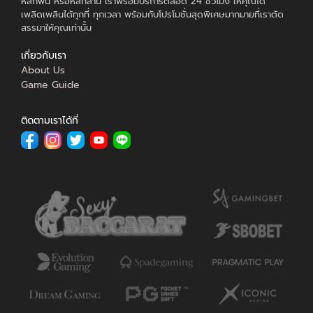
หลักพัน หรือหลักล้าน เราพร้อมบริการตลอด 24 ชั่วโมง ให้คุณได้
เพลิดเพลินได้ทุกที่ ทุกเวลา พร้อมกับโปรโมชั่นสุดพิเศษมากมายที่เราตัด
สรรมาให้คุณเท่านั้น
เกี่ยวกับเรา
About Us
Game Guide
ติดตามเราได้ที่