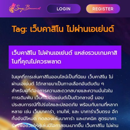
Tag:
เว็บคาสิโน ไม่ผ่านเอเย่นต์
เว็บคาสิโน ไม่ผ่านเอเย่นต์ แหล่งรวมเกมคาสิ
โนที่คุณไม่ควรพลาด
ในยุคที่การเล่นคาสิโนออนไลน์เป็นที่นิยม เว็บคาสิโน ไม่
ผ่านเอเย่นต์ ได้กลายมาเป็นทางเลือกอันดับต้น ๆ
สำหรับผู้ที่ต้องการความสะดวกสบายและความมั่นใจใน
การเดิมพัน เว็บที่ไม่มีเอเย่นต์เป็นตัวกลางนี้ มอบ
ประสบการณ์ที่โปร่งใสและปลอดภัย พร้อมกับเกมที่หลาก
หลาย เช่น เว็บบาคาร่า, เกมไพ่, และ บาคาร่าเว็บตรง อีก
ทั้งยังมีโหมด ทดลองเล่นบาคาร่า และเทคนิค สูตรบาคา
ร่า เพื่อช่วยให้ผู้เล่นมีโอกาสชนะมากขึ้น เว็บคาสิโน ไม่ผ่าน