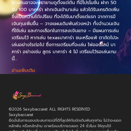
บางคนอาจจะพยายามดูตั้งแต่ต้น ที่มีโปรโมชั่น ฝาก 50
รับ 100 บาคาร่า ฝากเงินเข้ามาเล่น แล้วได้รับเครดิตเพิ่ม
ซึ่งเป็นความได้เปรียบ ที่จะได้รับมาตั้งแต่แรก จากการมี
เงินทุนเพิ่มขึ้น – วางแผนเดิมพันล่วงหน้า ทั้งจำนวนเงิน
ที่ใช้เล่น และทางเลือกในการลงเงินแทง – มีแผนการเล่น
เตรียมไว้ หากเล่น texasบาคาร่า ชนะหรือแพ้ ตาถัดไปจะ
เล่นอย่างไรต่อไป ซึ่งการเตรียมที่จะเล่น ไพ่ออนไลน์ บา
คาร่า อย่างเช่น สูตร บาคาร่า 4 ไม้ เตรียมไว้รอเล่นเกม
นี้…
อ่านเพิ่มเติม
©2026 Sexybaccarat ALL RIGHTS RESERVED
Sexybaccarat
ยึดมั่นในการมอบประสบการณ์ที่ดีที่สุดให้กับนักเดิมพันทุกท่าน ไม่ว่าจะยอด
หลักพัน หรือหลักล้าน เราพร้อมบริการตลอด 24 ชั่วโมง ให้คุณได้