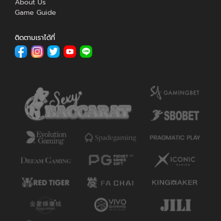
About Us
Game Guide
ติดตามเราได้ที่