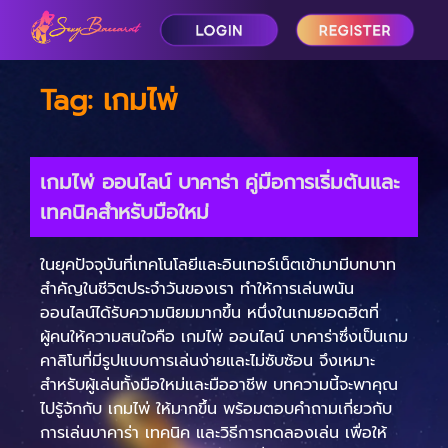
Tag:
เกมไพ่
เกมไพ่ ออนไลน์ บาคาร่า คู่มือการเริ่มต้นและ
เทคนิคสำหรับมือใหม่
ในยุคปัจจุบันที่เทคโนโลยีและอินเทอร์เน็ตเข้ามามีบทบาท
สำคัญในชีวิตประจำวันของเรา ทำให้การเล่นพนัน
ออนไลน์ได้รับความนิยมมากขึ้น หนึ่งในเกมยอดฮิตที่
ผู้คนให้ความสนใจคือ เกมไพ่ ออนไลน์ บาคาร่าซึ่งเป็นเกม
คาสิโนที่มีรูปแบบการเล่นง่ายและไม่ซับซ้อน จึงเหมาะ
สำหรับผู้เล่นทั้งมือใหม่และมืออาชีพ บทความนี้จะพาคุณ
ไปรู้จักกับ เกมไพ่ ให้มากขึ้น พร้อมตอบคำถามเกี่ยวกับ
การเล่นบาคาร่า เทคนิค และวิธีการทดลองเล่น เพื่อให้