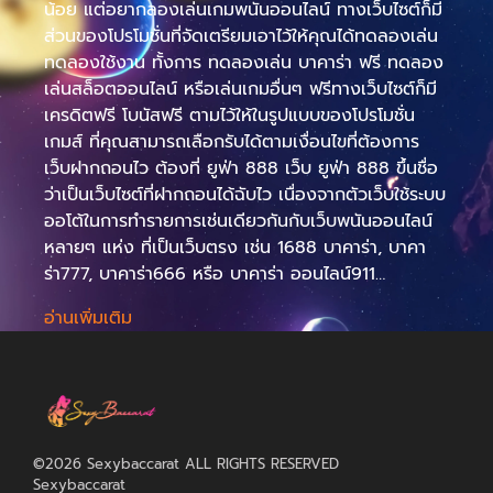
น้อย แต่อยากลองเล่นเกมพนันออนไลน์ ทางเว็บไซต์ก็มี
ส่วนของโปรโมชั่นที่จัดเตรียมเอาไว้ให้คุณได้ทดลองเล่น
ทดลองใช้งาน ทั้งการ ทดลองเล่น บาคาร่า ฟรี ทดลอง
เล่นสล็อตออนไลน์ หรือเล่นเกมอื่นๆ ฟรีทางเว็บไซต์ก็มี
เครดิตฟรี โบนัสฟรี ตามไว้ให้ในรูปแบบของโปรโมชั่น
เกมส์ ที่คุณสามารถเลือกรับได้ตามเงื่อนไขที่ต้องการ
เว็บฝากถอนไว ต้องที่ ยูฟ่า 888 เว็บ ยูฟ่า 888 ขึ้นชื่อ
ว่าเป็นเว็บไซต์ที่ฝากถอนได้ฉับไว เนื่องจากตัวเว็บใช้ระบบ
ออโต้ในการทำรายการเช่นเดียวกันกับเว็บพนันออนไลน์
หลายๆ แห่ง ที่เป็นเว็บตรง เช่น 1688 บาคาร่า, บาคา
ร่า777, บาคาร่า666 หรือ บาคาร่า ออนไลน์911…
อ่านเพิ่มเติม
©2026 Sexybaccarat ALL RIGHTS RESERVED
Sexybaccarat