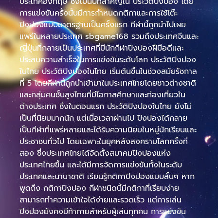
ประเทศอังกฤษ ซึ่งเป็นปีที่สำคัญใน ประวัติปิงปอง โดย
การแข่งขันครั้งนั้นมีการกำหนดกติกาและการใช้โต๊ะ
ปิงปองแบบมาตรฐานเป็นครั้งแรก กีฬานี้ถูกนำไปเผย
แพร่ในหลายประเทศ sbgame168 รวมถึงประเทศจีนและ
ญี่ปุ่นที่กลายเป็นประเทศที่มีนักกีฬาปิงปองฝีมือดีและ
ประสบความสำเร็จในการแข่งขันระดับโลก ประวัติปิงปอง
ในไทย ประวัติปิงปองในไทย เริ่มต้นขึ้นในช่วงสมัยรัชกาล
ที่ 5 โดยกีฬานี้ถูกนำเข้ามาในประเทศไทยโดยชาวต่างชาติ
และกลุ่มคนชั้นสูงไทยที่มีโอกาสศึกษาและท่องเที่ยวใน
ต่างประเทศ ซึ่งในตอนแรก ประวัติปิงปองในไทย ยังไม่
เป็นที่นิยมมากนัก แต่เมื่อเวลาผ่านไป ปิงปองได้กลาย
เป็นกีฬาที่แพร่หลายและได้รับความนิยมในหมู่นักเรียนและ
ประชาชนทั่วไป โดยเฉพาะในยุคหลังสงครามโลกครั้งที่
สอง ซึ่งประเทศไทยได้จัดตั้งสมาคมปิงปองแห่ง
ประเทศไทยขึ้น และได้มีการจัดการแข่งขันทั้งในระดับ
ประเทศและนานาชาติ เรียนรู้กติกาปิงปองแบบสั้นๆ หาก
พูดถึง กติกาปิงปอง กีฬาชนิดนี้มีกติกาที่เรียบง่าย
สามารถทำความเข้าใจได้ง่ายและรวดเร็ว แต่การเล่น
ปิงปองยังคงมีท้าทายสำหรับผู้เล่นทุกคน การแข่งขัน