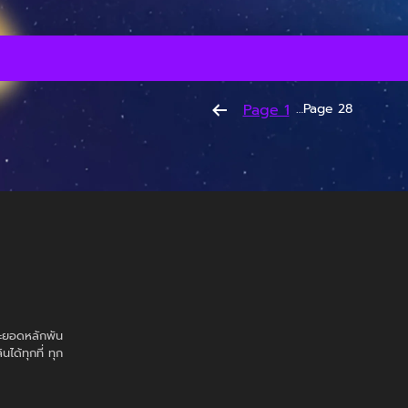
Page 1
…
Page 28
าจะยอดหลักพัน
ได้ทุกที่ ทุก