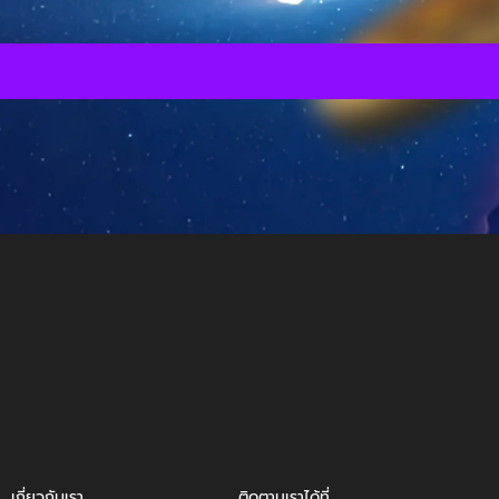
เกี่ยวกับเรา
ติดตามเราได้ที่