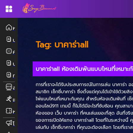
หน้าหลัก
บาคาร่า ความสำเร็จที่เกินคาดของเกมไพ่
Tag:
บาคาร่าall
คาสิโนออนไลน์
บาคาร่าเว็บตรง
บาคาร่าall ห้องเดิมพันแบบไหนที่เหมาะ
ทดลองเล่นบาคาร่า
การที่เราจะได้รับประสบการณ์ในการเล่น บาคาร่า อ
สล็อตออนไลน์
สมาชิก เซ็กซี่บาคาร่า ซึ่งตั้งแต่คุณได้เข้าใช้ด้ว
ไพ่แบบไหนที่เหมาะกับคุณ สำหรับห้องเดิมพันที่ เซ๊ก
แทงบอล
ออนไลน์911 เกมนี้ ก็ไม่ได้มีอะไรที่ซับซ้อน คุณสา
หวย
ห้องของ เว็บ บาคาร่า ที่คนเล่นเยอะที่สุด อันที่จร
ของการเปิดให้แทง บาคาร่าall โดยที่ในระหว่างนี้ 
โปรโมชั่น
เล่นกับ เซ็กซี่บาคาร่า ที่คุณจะต้องเลือก โดยที่เรา