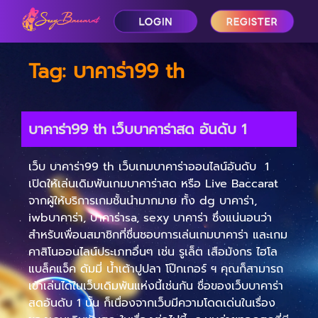
Tag:
บาคาร่า99 th
บาคาร่า99 th เว็บบาคาร่าสด อันดับ 1
เว็บ บาคาร่า99 th เว็บเกมบาคาร่าออนไลน์อันดับ 1
เปิดให้เล่นเดิมพันเกมบาคาร่าสด หรือ Live Baccarat
จากผู้ให้บริการเกมชั้นนำมากมาย ทั้ง dg บาคาร่า,
iwbบาคาร่า, บาคาร่าsa, sexy บาคาร่า ซึ่งแน่นอนว่า
สำหรับเพื่อนสมาชิกที่ชื่นชอบการเล่นเกมบาคาร่า และเกม
คาสิโนออนไลน์ประเภทอื่นๆ เช่น รูเล็ต เสือมังกร ไฮโล
แบล็คแจ็ค ดัมมี่ น้ำเต้าปูปลา โป๊กเกอร์ ฯ คุณก็สามารถ
เข้าเล่นได้ในเว็บเดิมพันแห่งนี้เช่นกัน ชื่อของเว็บบาคาร่า
สดอันดับ 1 นั้น ก็เนื่องจากเว็บมีความโดดเด่นในเรื่อง