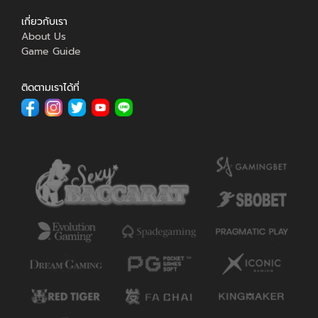
เกี่ยวกับเรา
About Us
Game Guide
ติดตามเราได้ที่