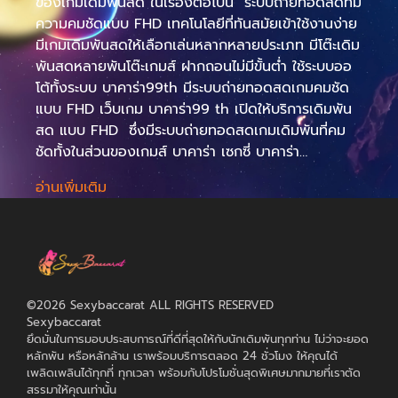
ของเกมเดิมพันสด ในเรื่องต่อไปนี้ ระบบถ่ายทอดสดที่มี
ความคมชัดแบบ FHD เทคโนโลยีที่ทันสมัยเข้าใช้งานง่าย
มีเกมเดิมพันสดให้เลือกเล่นหลากหลายประเภท มีโต๊ะเดิม
พันสดหลายพันโต๊ะเกมส์ ฝากถอนไม่มีขั้นต่ำ ใช้ระบบออ
โต้ทั้งระบบ บาคาร่า99th มีระบบถ่ายทอดสดเกมคมชัด
แบบ FHD เว็บเกม บาคาร่า99 th เปิดให้บริการเดิมพัน
สด แบบ FHD ซึ่งมีระบบถ่ายทอดสดเกมเดิมพันที่คม
ชัดทั้งในส่วนของเกมส์ บาคาร่า เซกซี่ บาคาร่า…
อ่านเพิ่มเติม
©2026 Sexybaccarat ALL RIGHTS RESERVED
Sexybaccarat
ยึดมั่นในการมอบประสบการณ์ที่ดีที่สุดให้กับนักเดิมพันทุกท่าน ไม่ว่าจะยอด
หลักพัน หรือหลักล้าน เราพร้อมบริการตลอด 24 ชั่วโมง ให้คุณได้
เพลิดเพลินได้ทุกที่ ทุกเวลา พร้อมกับโปรโมชั่นสุดพิเศษมากมายที่เราตัด
สรรมาให้คุณเท่านั้น