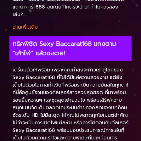
และบาคาร่า888 จุดเด่นที่โคตรจะว้าว! ทำไมควรลอง
เล่น?…
อ่านเพิ่มเติม
ทริคพิชิต Sexy Baccarat168 แทงตาม
“เค้าไพ่” แล้วจะรวย!
เตรียมตัวให้พร้อม เพราะคุณกำลังจะก้าวเข้าสู่โลกของ
Sexy Baccarat168 ที่ไม่ได้มีแค่ความสวยงาม แต่ยัง
เต็มไปด้วยโอกาสทำเงินที่พร้อมระเบิดความมันส์ในทุกตา!
ที่นี่คือศูนย์รวมของดีลเลอร์สาวสวยสุดฮอต ที่มาพร้อม
รอยยิ้มหวานๆ และชุดสุดเย้ายวนใจ พร้อมเสิร์ฟความ
สนุกแบบจัดเต็มตลอดเกมระบบถ่ายทอดสดของเขาก็คม
ชัดระดับ HD ไม่มีสะดุด ให้คุณไม่พลาดทุกโมเมนต์สำคัญ
ไม่ว่าจะเป็นการเปิดไพ่แต่ละใบ หรือการโต้ตอบกับดีลเลอร์
Sexy Baccarat168 พร้อมมอบประสบการณ์การเล่นที่
เต็มไปด้วยความเร้าใจและความพิเศษที่ไม่เหมือนใคร