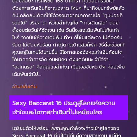
ต้องลอง? ทริคพิชิต 168 บาคาร่า”ทุนน้อยก็รวยได้”
ด้วยการเดินเงินที่ชาญฉลาด ไหนๆ ก็มาถึงขุมทรัพย์แล้ว
ก็มีเคล็ดลับเด็ดที่ใช้ได้จริงมาฝากบาคาร่าเนี่ย “ทุนน้อยก็
รวยได้” จริงๆ นะ หัวใจสำคัญคือ “การเดินเงิน” ลอง
ตั้งงบต่อวันให้ชัดเจน เช่น วันนี้จะลงเดิมพันไม่เกินเท่า
ไหร่ จากนั้นให้วางเดิมพันเท่าๆ กันในแต่ละตา ไม่ต้องรีบ
ร้อน ไม่ต้องหัวร้อน ถ้าได้ตามเป้าแล้วก็พัก วิธีนี้จะช่วยให้
คุณอยู่ในเกมได้นานขึ้น มีโอกาสเจอจังหวะทำเงินก้อนโต
ได้มากกว่าการอัดเงินหนักๆ ตั้งแต่ต้นนะ จำไว้ว่า
“อดทนรอ” คือกุญแจสำคัญ เมื่อเจอจังหวะดีๆ ค่อยเพิ่ม
เดิมพันเข้าไป…
อ่านเพิ่มเติม
Sexy Baccarat 16 ประตูสู่โลกแห่งความ
เร้าใจและโอกาสทำเงินที่ไม่เหมือนใคร
เตรียมตัวให้พร้อม เพราะคุณกำลังจะก้าวเข้าสู่โลกของ
Sexy Baccarat 16 ที่ไม่ได้มีดีแค่ความสวยงาม แต่ยัง