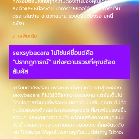
ก็พร้อมตอบโจทย์ทุกความต้องการของคุณได้อย่าง
ลงตัวและเหนือระดับ บาคาร่า168ออโต้ & บาคาร่าเว็บ
ตรง เล่นง่าย สะดวกสบาย รวยได้ไม่ต้องรอ ยุคนี้
อะไรๆ…
อ่านเพิ่มเติม
sexsybacara ไม่ใช่แค่ชื่อแต่คือ
“ปรากฏการณ์” แห่งความรวยที่คุณต้อง
สัมผัส
เตรียมตัวให้พร้อม เพราะคุณกำลังจะก้าวเข้าสู่โลกของ
sexybacara ที่ไม่ได้มีดีแค่ความสวยงาม แต่ยังเต็มไป
ด้วยโอกาสทำเงินที่พร้อมระเบิดความมันส์ในทุกตา ที่นี่คือ
ศูนย์รวมของดีลเลอร์สาวสวยสุดฮอต ที่มาพร้อมรอยยิ้ม
หวานๆ และชุดสุดเย้ายวนใจ พร้อมเสิร์ฟความสนุกแบบ
จัดเต็มตลอดเกมระบบถ่ายทอดสดของเขาก็คมชัดระดับ
HD ไม่มีสะดุด ให้คุณไม่พลาดทุกโมเมนต์สำคัญ ไม่ว่าจะ