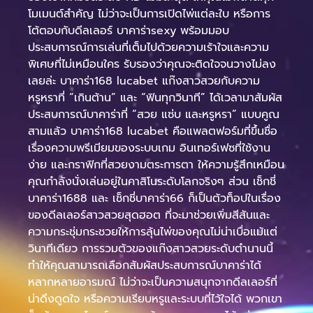
โมเมนต์สำคัญ ไม่ว่าจะเป็นการเปิดไพ่แต่ละใบ หรือการ
โต้ตอบกับดีลเลอร์ บาคาร่าsexy พร้อมมอบ
ประสบการณ์การเล่นที่เต็มไปด้วยความเร้าใจและความ
พิเศษที่ไม่เหมือนใคร รับรองว่าคุณจะติดใจจนวางไม่ลง
เลยล่ะ บาคาร่า168 lucabet แก๊งสาวสวยกับความ
หรูหราที่ “เกินต้าน” และ “ฟินทุกวินาที” ได้เวลามาสัมผัส
ประสบการณ์บาคาร่าที่ “สวย แซ่บ และหรูหรา” แบบคูณ
สามแล้ว บาคาร่า168 lucabet คือแพลตฟอร์มที่ขึ้นชื่อ
เรื่องความพรีเมียมของระบบเกม อินเทอร์เฟซที่ใช้งาน
ง่าย และกราฟิกที่สวยงามตระการตา ให้ความรู้สึกเหมือน
คุณกำลังนั่งเล่นอยู่ในคาสิโนระดับโลกจริงๆ ส่วน เช็กชี่
บาคาร่า1688 และ เช็กชี่บาคาร่า66 ก็เป็นตัวท็อปในเรื่อง
ของดีลเลอร์สาวสวยสุดฮอต ที่จะมาช่วยเพิ่มสีสันและ
ความกระชุ่มกระชวยให้การลุ้นไพ่ของคุณไม่น่าเบื่อแม้แต่
วินาทีเดียว การรวมตัวของแก๊งสาวสวยระดับตำนานนี้
ทำให้คุณสามารถเลือกสัมผัสประสบการณ์บาคาร่าได้
หลากหลายอารมณ์ ไม่ว่าจะเป็นความสนุกจากดีลเลอร์ที่
น่าดึงดูดใจ หรือความเรียบหรูและระบบที่ไว้ใจได้ พวกเขา