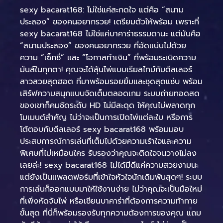
sexy bacarat168: ไม่ใช่แค่สะกดใจ แต่คือ “สนาม
ประลอง” ของคนอยากรวย! เตรียมตัวให้พร้อม เพราะที่
sexy bacarat168 ไม่ใช่แค่บาคาร่าธรรมดานะ แต่มันคือ
“สนามประลอง” ของคนอยากรวย ที่อัดแน่นไปด้วย
ความ “เซ็กซี่” และ “โอกาสทำเงิน” ที่พร้อมระเบิดความ
มันส์ในทุกตา! คุณจะได้ลุ้นไพ่แบบเรียลไทม์กับดีลเลอร์
สาวสวยสุดฮอต ที่มาพร้อมรอยยิ้มและชุดสุดแซ่บ พร้อม
เสิร์ฟความสนุกแบบจัดเต็มตลอดเกม ระบบถ่ายทอดสด
ของเขาก็คมชัดระดับ HD ไม่มีสะดุด ให้คุณไม่พลาดทุก
โมเมนต์สำคัญ ไม่ว่าจะเป็นการเปิดไพ่แต่ละใบ หรือการ
โต้ตอบกับดีลเลอร์ sexy bacarat168 พร้อมมอบ
ประสบการณ์การเล่นที่เต็มไปด้วยความเร้าใจและความ
พิเศษที่ไม่เหมือนใคร รับรองว่าคุณจะติดใจจนวางไม่ลง
เลยล่ะ! sexy bacarat168 ไม่ได้มีดีแค่ความสวยงามนะ
แต่ยังเป็นแพลตฟอร์มที่เข้าใจหัวใจนักเดิมพันสุดๆ! ระบบ
การเล่นก็ออกแบบมาให้ใช้งานง่าย ไม่ว่าคุณจะเป็นมือใหม่
ที่เพิ่งหัดจับไพ่ หรือเซียนบาคาร่าที่ต้องการความท้าทาย
ขั้นสุด ที่นี่ก็พร้อมรองรับทุกความต้องการของคุณ แถม