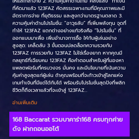
ให้และกล้าจ่าย 2. ความคุ้มค่าด้านเกม”คลังแสง” ทำเงิน
ที่คัดมาแล้ว 123FAZ คัดสรรเฉพาะเกมที่มีคุณภาพและมี
อัตราการจ่าย ที่ยุติธรรม และสูงกว่ามาตรฐานตลาด 3.
ความคุ้มค่าด้านโปรโมชั่น: “อาวุธลับ” ที่เพิ่มพลังทุน จุดที่
ทำให้ 123FAZ แตกต่างอย่างแท้จริงคือ “โปรโมชั่น” ที่
ออกแบบมาเพื่อ เพิ่มอำนาจการซื้อ ให้กับผู้เล่นอย่าง
สูงสุด: เคล็ดลับ 3 ขั้นตอนปลดล็อกความรวยกับ
123FAZ การรวยกับ 123FAZ ไม่ใช่เรื่องยาก หากคุณมี
กลยุทธ์ที่เฉียบคม 123FAZ คือคำตอบสำหรับผู้ที่มองหา
แพลตฟอร์มที่ครบวงจร มั่นคง และมีนโยบายที่เน้นความ
คุ้มค่าสูงสุดแก่ผู้เล่น ถ้าคุณพร้อมที่จะก้าวเข้าสู่โลกแห่ง
เกมทำเงินที่มีแต่ได้กับได้ พร้อมรับโปรโมชั่นสุดปังที่พลิก
ชีวิตก็ถึงเวลาแล้วที่จะเข้าสู่ 123FAZ…
อ่านเพิ่มเติม
168 Baccarat รวมบาคาร่า168 ครบทุกค่าย
ดัง ฝากถอนออโต้