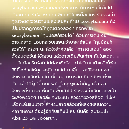
เป็นการเปิดไพ่แต่ละใบ หรือการโต้ตอบกับดีลเลอร์
sexybacara พร้อมมอบประสบการณ์การเล่นที่เต็มไป
ด้วยความเร้าใจและความพิเศษที่ไม่เหมือนใคร รับรองว่า
คุณจะติดใจจนวางไม่ลงเลยล่ะ ทำไม sexsybacara ถึง
เป็นปรากฏการณ์ที่คุณต้องลอง? ทริคพิชิต
sexsybacara “ทุนน้อยก็รวยได้” ด้วยการเดินเงินที่
ชาญฉลาด แอบกระซิบเลยนะว่าบาคาร่าเนี่ย “ทุนน้อยก็
รวยได้” จริงๆ นะ หัวใจสำคัญคือ “การเดินเงิน” ลอง
ตั้งงบต่อวันให้ชัดเจน แล้ววางเดิมพันเท่าๆ กันในแต่ละ
ตา ไม่ต้องรีบร้อน ไม่ต้องหัวร้อน ถ้าได้ตามเป้าแล้วก็พัก
วิธีนี้จะช่วยให้คุณอยู่ในเกมได้นานขึ้น และมีโอกาสเจอ
จังหวะทำเงินก้อนโตได้มากกว่าการอัดเงินหนักๆ ตั้งแต่
ต้นนะจำไว้ว่า “อดทนรอ” คือกุญแจสำคัญ เมื่อเจอ
จังหวะดีๆ ค่อยเพิ่มเดิมพันเข้าไป รับรองว่าเงินในกระเป๋า
จะพุ่งพรวดๆ เลยล่ะ Xo123th สวรรค์ของสล็อต ที่มีให้
เลือกเล่นแบบจุใจ สำหรับสายสล็อตที่หลงใหลในความ
หลากหลาย ต้องรู้จักกับแก๊งนี้เลย นั่นคือ Xo123th,
Aba123 และ Jokerth…