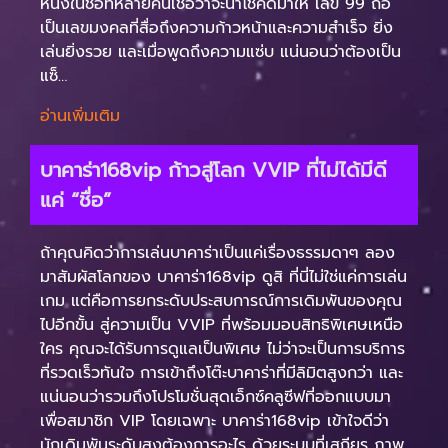
หนึ่งในชื่อที่หลายคนเชื่อว่าจะนำโชคดีมาให้ เลข 99 ถือ
เป็นเลขมงคลที่สื่อถึงความก้าวหน้าและความสำเร็จ ยิ่ง
เล่นยิ่งรวย และเมื่อพูดถึงความแซ่บ แน่นอนว่าต้องเป็น
แซ็…
อ่านเพิ่มเติม
บาคาร่า168vip ก้าวสู่โลก VVIP ที่ไม่ได้มีดี
แค่ “ชื่อ”
ถ้าคุณคิดว่าการเล่นบาคาร่าเป็นแค่เรื่องธรรมดาๆ ลอง
มาสัมผัสโลกของ บาคาร่า168vip ดูสิ ที่นี่ไม่ใช่แค่การเล่น
เกม แต่คือการยกระดับประสบการณ์การเดิมพันของคุณ
ไปอีกขั้น สู่ความเป็น VVIP ที่พร้อมมอบสิทธิพิเศษเหนือ
ใคร คุณจะได้รับการดูแลเป็นพิเศษ ไม่ว่าจะเป็นการบริการ
ที่รวดเร็วทันใจ การเข้าถึงโต๊ะบาคาร่าที่มีลิมิตสูงกว่า และ
แน่นอนว่ารวมถึงโปรโมชั่นสุดเอ็กซ์คลูซีฟที่ออกแบบมา
เพื่อสมาชิก VIP โดยเฉพาะ บาคาร่า168vip เข้าใจดีว่า
นักเดิมพันระดับสูงต้องการอะไร ด้วยระบบที่เสถียร ภาพ