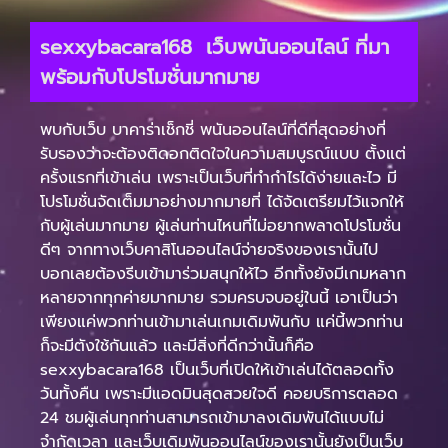
sexxybacara168 เว็บพนันออนไลน์ ที่มา
พร้อมกับโปรโมชั่นมากมาย
พบกับเว็บ บาคาร่าเช็กชี่ พนันออนไลน์ที่ดีที่สุดอย่างที่
รับรองว่าจะต้องติดอกติดใจในความสมบูรณ์แบบ ตั้งแต่
ครั้งแรกที่เข้าเล่น เพราะเป็นเว็บที่ทำกำไรได้ง่ายและไว มี
โปรโมชั่นจัดเต็มมาอย่างมากมายที่ ได้จัดเตรียมไว้แจกให้
กับผู้เล่นมากมาย ผู้เล่นท่านไหนที่ไม่อยากพลาดโปรโมชั่น
ดีๆ จากทางเว็บคาสิโนออนไลน์จ่ายจริงของเรานั้นไป
บอกเลยต้องรีบเข้ามาร่วมสนุกให้ไว อีกทั้งยังมีเกมหลาก
หลายจากทุกค่ายมากมาย รวมครบจบอยู่ในนี้ เอาเป็นว่า
เพียงแค่พวกท่านเข้ามาเล่นเกมเดิมพันกับ แค่นี้พวกท่าน
ก็จะมีตังใช้กันแล้ว และมีสิ่งที่ดีกว่านั้นก็คือ
sexxybacara168 เป็นเว็บที่เปิดให้เข้าเล่นได้ตลอดทั้ง
วันทั้งคืน เพราะมีแอดมินสุดสวยใจดี คอยบริการตลอด
24 ชมผู้เล่นทุกท่านสามารถเข้ามาลงเดิมพันได้แบบไม่
จำกัดเวลา และเว็บเดิมพันออนไลน์ของเรานั้นยังเป็นเว็บ