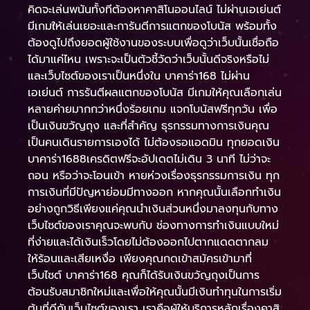
คิดจะเล่นพนันทั้งทีต้องหาคาสิโนออนไลน์ ไม่ผ่านเอเย่นต์
มีเกมให้เล่นเยอะและการันตีการแตกของโบนัส พร้อมทั้ง
ต้องดูไปถึงยอดผู้ใช้งานของระบบเพื่อดูว่าเว็บนั้นเชื่อถือ
ได้มาแค่ไหน เพราะจะเป็นตัวชี้วัดว่าเว็บนั้นดีจริงหรือไม่
และเว็บไซต์ของเราเป็นหนึ่งใน บาคาร่า168 ไม่ผ่าน
เอเย่นต์ การรันตีผลแตกของโบนัส มีเกมให้คุณเลือกเล่น
หลายค่ายมากกว่าหนึ่งร้อยเกม แจกโบนัสฟรีทุกวัน เพื่อ
เป็นเงินขวัญถุง และที่สำคัญ ธุรกรรมทางการเงินคุณ
เป็นคนเดินรายการเองได้ ไม่ต้องรอแอดมิน ทุกยอดเงิน
บาคาร่า1688เครดิตฟรีจะอัปเดตไม่เดิน 3 นาที ไม่ว่าจะ
ถอน หรือว่าจะโอนเข้า หายห่วงเรื่องธุรกรรมการเงิน ทุก
การเงินที่มีปัญหาย่อมมีทางออก หากคุณนั้นเลือกทำเงิน
อย่างถูกวิธีเพียงแค่คุณนำเงินส่วนหนึ่งมาลงทุนกับทาง
เว็บไซต์ของเราคุณจะพบกับ ช่องทางการทำเงินแบบใหม่
ที่ง่ายและได้เงินเร็วโดยไม่ต้องออกไปตากแดดตากลม
ให้ร้อนและเสียเหงื่อ เพียงคุณกดเข้าสมัครเข้ามาที่
เว็บไซต์ บาคาร่า168 คุณก็ได้รับเงินขวัญถุงเป็นการ
ต้อนรับสมาชิกใหม่และเพื่อให้คุณนั้นมีเงินทำทุนในการเริ่ม
ต้นที่ดีกับเว็บไซต์ของเรา เราคือผู้ให้บริการหลักเรื่องคาสิ