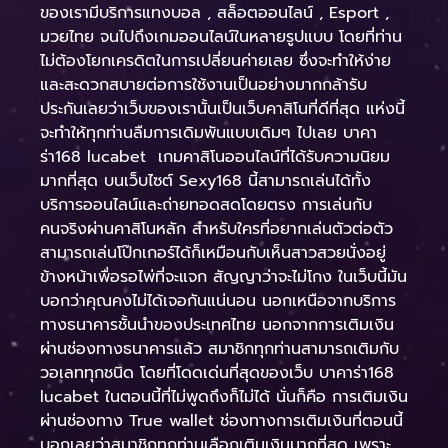
ของเรามีบริการแทงบอล , สล็อตออนไลน์ , Esport ,
มวยไทย จนไปถึงเกมออนไลน์ในหลายรูปแบบ โดยที่ท่าน
ไม่ต้องโยกเครดิตในการเปลี่ยนค่ายเลย ซึ่งจะทำให้ง่าย
และสะดวกสบายต่อการใช้งานเป็นอย่างมากกล้ารับ
ประกันเลยว่าเว็บของเรานั้นเป็นเว็บคาสิโนที่ดีที่สุด แห่งนี้
จะทำให้ทุกท่านลืมการเดิมพันแบบเดิมๆ ไปเลย บาคา
ร่า168 lucabet เกมคาสิโนออนไลน์ที่ได้รับความนิยม
มากที่สุด บนเว็บไซต์ Sexy168 นี้สามารถเล่นได้ทั้ง
บริการออนไลน์และถ่ายทอดสดโดยตรง การเล่นกับ
คนจริงผ่านคาสิโนหลัก สำหรับใครที่อยากเล่นตัวต่อตัว
สามารถเล่นโป๊กเกอร์ได้ก็เหมือนกับเห็นสาวสวยนั่งอยู่
ข้างหน้าเพื่อรอไพ่ที่จะแจก สัญญาว่าจะไม่โกง ในเว็บนี้มัน
บอกว่าคุณคงไม่ได้เจอกันแน่นอน นอกเหนือจากบริการ
ทางธนาคารชั้นนำของประเทศไทย นอกจากการเติมเงิน
ผ่านช่องทางธนาคารแล้ว สมาชิกทุกท่านสามารถเติมกับ
วอเลททุกชนิด โดยที่โดดเด่นที่สุดของเว็บ บาคาร่า168
lucabet ในตอนนี้ที่ไม่พูดถึงก็ไม่ได้ นั่นก็คือ การเติมเงิน
ผ่านช่องทาง True wallet ช่องทางการเติมเงินที่ตอนนี้
บอกเลยว่าสมาชิกทุกท่านเลือกเติมเงินมากที่สุด เพราะ