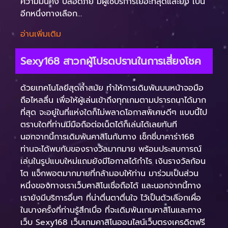
ความมั่นคง ปลอดภัย มีผู้ใช้บริการเยอะที่สุดและยัง เป็น
อีกหนึ่งทางเลือก…
อ่านเพิ่มเติม
Sexy168 สาวกผู้โปรดปรานในการเสี่ยงโชค
ด้วยเทคโนโลยีสุดล้ำสมัย ทำให้การเดิมพันบนหน้าจอมือ
ถือไหลลื่น เพื่อให้ผู้เล่นเข้าถึงทุกเกมตามปรารถนาได้มาก
ที่สุด จะอยู่ในที่แห่งใดก็ไม่พลาดโอกาสพิเศษดีๆ แบบนี้ไป
ตราบใดที่ท่านมีมือถือต่อเน็ตได้ก็เล่นได้เลยทันที
นอกจากนี้การเดิมพันคาสิโนกับทาง เช็กชี่บาคาร่า168
ท่านจะได้พบกับของรางวัลมากมาย พร้อมประสบการณ์
เล่นในรูปแบบใหม่แถมยังมีโอกาสได้กำไร เงินรางวัลก้อน
โต แจ็กพอตมากมายที่กล้ามอบให้ท่าน มาร่วมเป็นส่วน
หนึ่งของทางเราเว็บคาสิโนเชื่อถือได้ และนอกจากนี้ทาง
เรายังมีบริการอื่นๆ ที่น่าตื่นตาตื่นใจ ไว้เป็นตัวเลือกเผื่อ
ในบางครั้งที่ท่านรู้สึกเบื่อ ที่จะเดิมพันเกมคาสิโนและทาง
เว็บ Sexy168 เว็บเกมคาสิโนออนไลน์เว็บตรงเครดิตฟรี