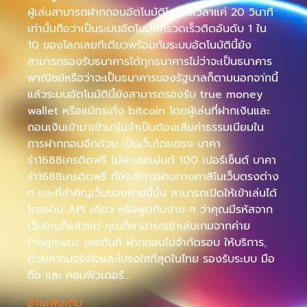
ผู้เล่นสามารถฝากถอนอัตโนมัติโดยใช้เวลาแค่ 20 วินาที
เท่านั้นถือว่าเป็นระบบอัตโนมัติที่รวดเร็วติดอันดับ 1 ใน
10 ของโลกเลยทีเดียวพร้อมกับระบบอัตโนมัตินี้ยัง
สามารถรองรับธนาคารได้ทุกธนาคารไม่ว่าจะเป็นธนาคาร
พาณิชย์หรือว่าจะเป็นธนาคารของรัฐบาลก็ตามนอกจากนี้
แล้วระบบอัตโนมัตินี้ยังสามารถรองรับ true money
wallet หรือแม้กระทั่ง bitcoin โดยผู้เล่นที่ฝากเงินและ
ถอนเงินเข้ามาเข้ามาไม่จำเป็นต้องเสียค่าธรรมเนียมใน
การฝากถอนอีกด้วย เป็นเว็บโดยตรง บาคา
ร่า1688เครดิตฟรี ไม่ผ่านเอเย่นต์ 100 เปอร์เซ็นต์ บาคา
ร่า1688เครดิตฟรี ที่ให้บริการผ่านทางคาสิโนเว็บตรงต่าง
ๆ และที่สำคัญเว็บของค่ายนี้นั้น สามารถเปิดให้เข้าเล่นได้
โดยผ่าน API เดียว หรือพูดกันง่าย ๆ ว่าคุณมีรหัสจาก
เว็บไหนก็แล้วแต่ คุณก็สามารถเข้าเล่นเกมจากค่าย
Pragmatic เลยทันที ฝากถอนไม่จำกัดรอบ ให้บริการ
ด้วยความจริงใจและโปรงใสที่สุดในไทย รองรับระบบ มือ
ถือ และ คอมพิวเตอร์…
อ่านเพิ่มเติม