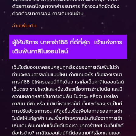
ด้วยการลดปัญหาจากค่ายธนาคาร ที่อาจจะเกิดขัดข้อง
ด้วยตัวธนาคารเอง การเติมเงินผ่าน…
อ่านเพิ่มเติม
ผู้ให้บริการ บาคาร่า168 ที่ดีที่สุด เจ้าแห่งการ
เดิมพันคาสิโนออนไลน์
เว็บไซต์ของเราครอบคลุมทุกเรื่องของการเดิมพันไม่ว่า
ท่านจะชอบการพนันแบบไหน ค่ายเกมอะไร เว็บของเราบา
คาร่า168 มีให้ครบจบนี่ที่ที่เดียว เราคือเว็บคาสิโนออนไลน์
เว็บตรง รายใหญ่และหนึ่งเดียวเรื่องการจ่ายโบนัส และมี
ความหลากหลายในการเดิมพัน ไม่ว่าจะ สล็อต ยิงปลา
คาสิโน กีฬา หรือ แม้แต่หวยเราก็มี เว็บไซต์ของเราเป็นมี
การปรับอัตราการชนะให้สูงขึ้นเพื่อเพิ่มโอกาสของการเข้า
โบนัสให้แก่ลูกค้า และเพื่อสร้างความประทับใจจากการเข้า
เล่นเดิมพันเกมกับเว็บไซต์ของเรา บาคาร่า168 ในเว็บไซต์
มีอะไรบ้าง? คาสิโนออนไลน์ที่ดีต้องเกมให้เลือกเล่นเยอะ