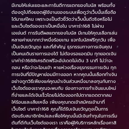
มีเกมให้เล่นเยอะและการันตีการแตกของโบนัส พร้อมทั้ง
ต้องดูไปถึงยอดผู้ใช้งานของระบบเพื่อดูว่าเว็บนั้นเชื่อถือ
ได้มาแค่ไหน เพราะจะเป็นตัวชี้วัดว่าเว็บนั้นดีจริงหรือไม่
และเว็บไซต์ของเราเป็นหนึ่งใน บาคาร่า168 ไม่ผ่าน
เอเย่นต์ การรันตีผลแตกของโบนัส มีเกมให้คุณเลือกเล่น
หลายค่ายมากกว่าหนึ่งร้อยเกม แจกโบนัสฟรีทุกวัน เพื่อ
เป็นเงินขวัญถุง และที่สำคัญ ธุรกรรมทางการเงินคุณ
เป็นคนเดินรายการเองได้ ไม่ต้องรอแอดมิน ทุกยอดเงิน
บาคาร่า1688เครดิตฟรีจะอัปเดตไม่เดิน 3 นาที ไม่ว่าจะ
ถอน หรือว่าจะโอนเข้า หายห่วงเรื่องธุรกรรมการเงิน ทุก
การเงินที่มีปัญหาย่อมมีทางออก หากคุณนั้นเลือกทำเงิน
อย่างถูกวิธีเพียงแค่คุณนำเงินส่วนหนึ่งมาลงทุนกับทาง
เว็บไซต์ของเราคุณจะพบกับ ช่องทางการทำเงินแบบใหม่
ที่ง่ายและได้เงินเร็วโดยไม่ต้องออกไปตากแดดตากลม
ให้ร้อนและเสียเหงื่อ เพียงคุณกดเข้าสมัครเข้ามาที่
เว็บไซต์ บาคาร่า168 คุณก็ได้รับเงินขวัญถุงเป็นการ
ต้อนรับสมาชิกใหม่และเพื่อให้คุณนั้นมีเงินทำทุนในการเริ่ม
ต้นที่ดีกับเว็บไซต์ของเรา เราคือผู้ให้บริการหลักเรื่องคาสิ