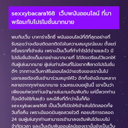
sexxybacara168 เว็บพนันออนไลน์ ที่มา
พร้อมกับโปรโมชั่นมากมาย
พบกับเว็บ บาคาร่าเช็กชี่ พนันออนไลน์ที่ดีที่สุดอย่างที่
รับรองว่าจะต้องติดอกติดใจในความสมบูรณ์แบบ ตั้งแต่
ครั้งแรกที่เข้าเล่น เพราะเป็นเว็บที่ทำกำไรได้ง่ายและไว มี
โปรโมชั่นจัดเต็มมาอย่างมากมายที่ ได้จัดเตรียมไว้แจกให้
กับผู้เล่นมากมาย ผู้เล่นท่านไหนที่ไม่อยากพลาดโปรโมชั่น
ดีๆ จากทางเว็บคาสิโนออนไลน์จ่ายจริงของเรานั้นไป
บอกเลยต้องรีบเข้ามาร่วมสนุกให้ไว อีกทั้งยังมีเกมหลาก
หลายจากทุกค่ายมากมาย รวมครบจบอยู่ในนี้ เอาเป็นว่า
เพียงแค่พวกท่านเข้ามาเล่นเกมเดิมพันกับ แค่นี้พวกท่าน
ก็จะมีตังใช้กันแล้ว และมีสิ่งที่ดีกว่านั้นก็คือ
sexxybacara168 เป็นเว็บที่เปิดให้เข้าเล่นได้ตลอดทั้ง
วันทั้งคืน เพราะมีแอดมินสุดสวยใจดี คอยบริการตลอด
24 ชมผู้เล่นทุกท่านสามารถเข้ามาลงเดิมพันได้แบบไม่
จำกัดเวลา และเว็บเดิมพันออนไลน์ของเรานั้นยังเป็นเว็บ