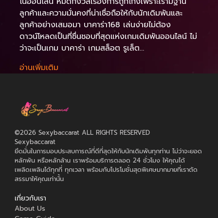
โนออนไลน์ หมดกังวลเรื่องการถูกโกงเพราะเรามีฐาน
ลูกค้าและความมั่นคงที่น่าเชื่อถือให้กับนักเดิมพันและ
ลูกค้าอย่างเสมอมา บาคาร่า168 เล่นง่ายไม่ต้อง
ดาวน์โหลดเป็นที่ชื่นชอบที่สุดแห่งเกมเดิมพันออนไลน์ ไม่
ว่าจะเป็นเกม บาคาร่า เกมสล็อต รูเล็ต…
อ่านเพิ่มเติม
©2026 Sexybaccarat ALL RIGHTS RESERVED
Sexybaccarat
ยึดมั่นในการมอบประสบการณ์ที่ดีที่สุดให้กับนักเดิมพันทุกท่าน ไม่ว่าจะยอด
หลักพัน หรือหลักล้าน เราพร้อมบริการตลอด 24 ชั่วโมง ให้คุณได้
เพลิดเพลินได้ทุกที่ ทุกเวลา พร้อมกับโปรโมชั่นสุดพิเศษมากมายที่เราตัด
สรรมาให้คุณเท่านั้น
เกี่ยวกับเรา
About Us