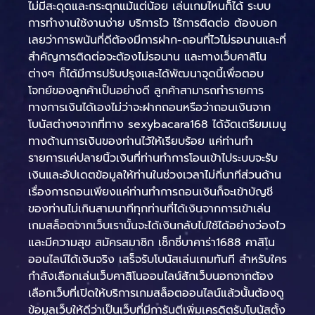
ไม่มีสะดุดและกระตุกแม้แต่น้อย เล่นเกมไหนก็ได้ ระบบ
การทำงานใช้งานง่าย บริการไว ไร้การติดต่อ ต้องบอก
เลยว่าการพนันที่ดีต้องมีการฝาก-ถอนที่ไวไม่รอนานและที่
สำคัญการติดต่อจะต้องไม่รอนาน และทางเว็บคาสิโน
ต่างๆ ก็ได้มีการปรับปรุงและได้พัฒนาจุดนี้เพื่อตอบ
โจทย์ของลูกค้าเป็นอย่างดี ลูกค้าสามารถทำรายการ
ทางการเงินได้เองไม่ว่าจะฝากถอนหรือว่าถอนเงินจาก
โบนัสต่างๆจากที่ทาง sexybacara168 ได้จัดเตรียมเมนู
ทางด้านการเงินของท่านไว้ให้เรียบร้อย แค่ท่านทำ
รายการแค่ปลายนิ้วเงินที่ท่านทำการโอนเข้าไประบบจะรับ
เงินและอัปเดตข้อมูลให้ท่านในช่วงเวลาไม่กี่นาทีส่วนด้าน
เรื่องการถอนเพียงแค่ท่านทำการถอนเงินก็จะเข้าบัญชี
ของท่านไม่เกินสามนาทีทุกท่านที่ได้เงินจากการเข้าเล่น
เกมสล็อตจากเว็บเรานั้นจะได้เงินกลับไปใช้ได้อย่างว่องไว
และมีความสุข สมัครสมาชิก เช็กชี่บาคาร่า1688 คาสิโน
ออนไลน์ได้เงินจริง เสร็จรับโบนัสเล่นเกมทันที สำหรับใคร
กำลังเลือกเล่นเว็บคาสิโนออนไลน์สักเว็บนอกจากต้อง
เลือกเว็บที่เปิดให้บริการเกมสล็อตออนไลน์แล้วนั้นต้องดู
ข้อมูลเว็บให้ดีว่าเป็นเว็บที่มีการันตีเพิ่มเครดิตรับโบนัสตั้ง