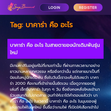
Tag:
บาคาร่า คือ อะไร
บาคาร่า คือ อะไร ในสายตาของนักเดิมพันรุ่น
ใหม่
มีเกมคาสิโนอยู่แค่ไม่กี่เกมเท่านั้น ที่ผ่านกาลเวลามาอย่าง
ยาวนานหลายทศวรรษ หรือยิ่งกว่านั้น แต่กลายมาเป็นที่
นิยมในหมู่นักเดิมพัน ซึ่งในวันนี้เราจะเห็นได้เลยว่า บาคา
ร่า 2000 คือเกมที่เข้าข่ายนั้นชัดเจน เมื่อดูจากยอดผู้
เล่นที่ เซ็กซี่บาคาร่า ในทุก ๆ วัน ซึ่งยังคงหลั่งไหลเข้ามา
ร่วมสนุกกันไม่ขาดสาย จนทำให้เราได้คำตอบแล้วว่า บา
คาร่า คือ อะไร ในเวลานี้ บาคาร่า คือ อะไร ในมุมของผู้
เล่นเกมไพ่ในยุคใหม่ ขึ้นชื่อว่าเกมไพ่ ที่เปิดให้เลือกเข้าไป