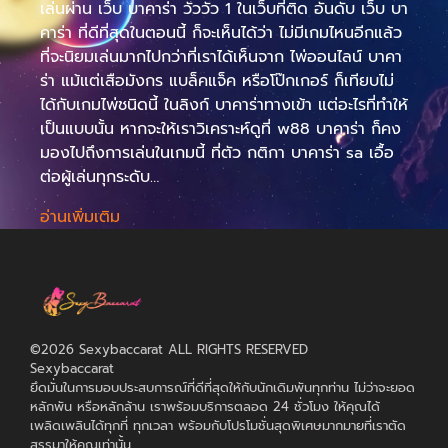
เล่นผ่าน เว็บ บาคาร่า วัววัว 1 ในเว็บที่ติด อันดับ เว็บ บา
คาร่า ที่ดีที่สุดในตอนนี้ ก็จะเห็นได้ว่า ไม่มีเกมไหนอีกแล้ว
ที่จะนิยมเล่นมากไปกว่าที่เราได้เห็นจาก ไพ่ออนไลน์ บาคา
ร่า แม้แต่เสือมังกร แบล็คแจ็ค หรือโป๊กเกอร์ ก็เทียบไม่
ได้กับเกมไพ่ชนิดนี้ ในลิงก์ บาคาร่าทางเข้า แต่อะไรที่ทำให้
เป็นแบบนั้น หากจะให้เราวิเคราะห์ดูที่ w88 บาคาร่า ก็คง
มองไปถึงการเล่นในเกมนี้ ที่ตัว กติกา บาคาร่า sa เอื้อ
ต่อผู้เล่นทุกระดับ…
อ่านเพิ่มเติม
©2026 Sexybaccarat ALL RIGHTS RESERVED
Sexybaccarat
ยึดมั่นในการมอบประสบการณ์ที่ดีที่สุดให้กับนักเดิมพันทุกท่าน ไม่ว่าจะยอด
หลักพัน หรือหลักล้าน เราพร้อมบริการตลอด 24 ชั่วโมง ให้คุณได้
เพลิดเพลินได้ทุกที่ ทุกเวลา พร้อมกับโปรโมชั่นสุดพิเศษมากมายที่เราตัด
สรรมาให้คุณเท่านั้น