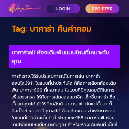
Tag:
บาคาร่า คืนค่าคอม
บาคาร่าall ห้องเดิมพันแบบไหนที่เหมาะกับ
คุณ
การที่เราจะได้รับประสบการณ์ในการเล่น บาคาร่า
ออนไลน์911 ในแบบที่น่าประทับใจ ก็คือการเลือกห้องเดิม
พัน บาคาร่า666 ที่เหมาะสม ในแบบที่มีคุณสมบัติในการ
เพิ่มอรรถรส ให้กับการเล่นของสมาชิก เซ็กซี่บาคาร่า ซึ่ง
ตั้งแต่คุณได้เข้าใช้ด้วยลิงก์ บาคาร่าall นับแต่นั้นมา ก็
ถือเป็นช่วงเวลาที่คุณจะได้เลือกห้องเกม สำหรับการเล่น
ในเกมนี้ได้อย่างเต็มที่ ที่ sbgame168 บาคาร่าall ห้อง
เกมไพ่แบบไหนที่เหมาะกับคุณ สำหรับห้องเดิมพันที่ เซ๊กซี่