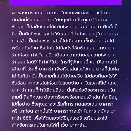
ผลของการ แทง บาคาร่า ในเกมไพ่แต่ละตา จะมีการ
ตัดสินที่เรียบง่าย ภายใต้กฎกติกาที่ระบุเอาไว้อย่าง
ชัดเจน ก็คือฝั่งไหนที่มีแต้มไพ่ บาคาร่า มากกว่า ฝั่งนั้นก็
ถือเป็นฝั่งที่ชนะ และทำให้ทุกคนที่กำลังเล่นอยู่ใน บาคาร่า
ทางเข้า เป็นฝ่ายชนะ แล้วก็ได้เงินจาก เซ็กซี่บาคาร่า ไป
พร้อมกันด้วย ซึ่งมันไม่ได้มีอะไรที่ซับซ้อนเลย แทง บาคา
ร่า ให้ชนะ ทำได้ง่ายนิดเดียว ความง่ายของเกมไพ่ บาคา
ร่า ออนไลน์911 ทำให้ไม่ว่าใครที่รู้จักเกมนี้ และมีโอกาสได้
เข้ามาที่ เซ๊กซี่ บาคาร่า เพื่อเริ่มเล่นในตัวเกม ต่างก็สัมผัส
ได้ทันทีว่า มันเป็นเกมที่เล่นได้ง่ายจริง ไม่ต้องคิดอะไรให้
ซับซ้อน หากจะเล่นให้ชนะไปแบบง่าย ๆ ในเวลาที่ได้ แทง
บาคาร่า คุณก็ทำได้โดยอิสระ นั่นคือข้อดีของการเล่นใน
เกมนี้ สิ่งที่คุณจะต้องเตรียมพร้อมก่อนเข้าเล่น ก็จะมีอยู่
ไม่กี่อย่าง ซึ่งคุณอาจจะเริ่มที่การ ทดลองเล่น บาคาร่า
ฟรี มาก่อน จากนั้นใช้ บาคาร่าทางเข้า ในการ สมัคร บา
คาร่า 888 เพื่อให้ตนเองได้มียูสเซอร์ เตรียมเอาไว้
สำหรับการเล่นในเกมไพ่ที่ เว็บ บาคาร่า…