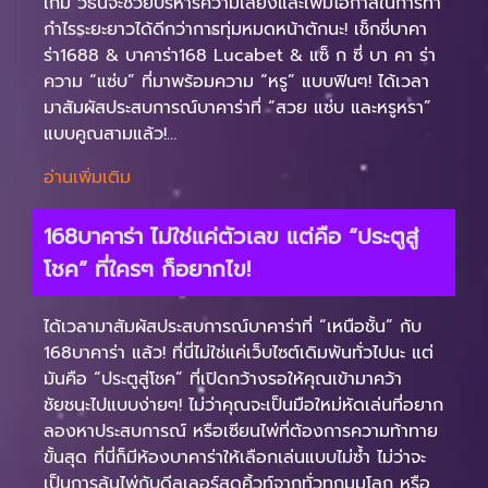
เกม วิธีนี้จะช่วยบริหารความเสี่ยงและเพิ่มโอกาสในการทำ
กำไรระยะยาวได้ดีกว่าการทุ่มหมดหน้าตักนะ! เช็กชี่บาคา
ร่า1688 & บาคาร่า168 Lucabet & แซ็ ก ซี่ บา คา ร่า
ความ “แซ่บ” ที่มาพร้อมความ “หรู” แบบฟินๆ! ได้เวลา
มาสัมผัสประสบการณ์บาคาร่าที่ “สวย แซ่บ และหรูหรา”
แบบคูณสามแล้ว!…
อ่านเพิ่มเติม
168บาคาร่า ไม่ใช่แค่ตัวเลข แต่คือ “ประตูสู่
โชค” ที่ใครๆ ก็อยากไข!
ได้เวลามาสัมผัสประสบการณ์บาคาร่าที่ “เหนือชั้น” กับ
168บาคาร่า แล้ว! ที่นี่ไม่ใช่แค่เว็บไซต์เดิมพันทั่วไปนะ แต่
มันคือ “ประตูสู่โชค” ที่เปิดกว้างรอให้คุณเข้ามาคว้า
ชัยชนะไปแบบง่ายๆ! ไม่ว่าคุณจะเป็นมือใหม่หัดเล่นที่อยาก
ลองหาประสบการณ์ หรือเซียนไพ่ที่ต้องการความท้าทาย
ขั้นสุด ที่นี่ก็มีห้องบาคาร่าให้เลือกเล่นแบบไม่ซ้ำ ไม่ว่าจะ
เป็นการลุ้นไพ่กับดีลเลอร์สุดคิ้วท์จากทั่วทุกมุมโลก หรือ