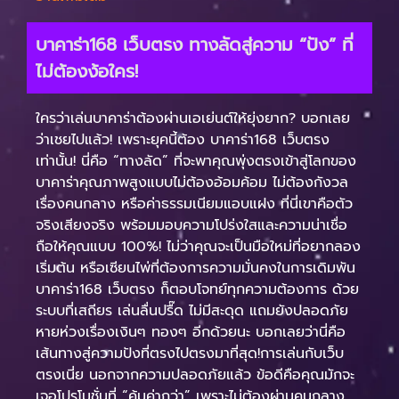
บาคาร่า168 เว็บตรง ทางลัดสู่ความ “ปัง” ที่
ไม่ต้องง้อใคร!
ใครว่าเล่นบาคาร่าต้องผ่านเอเย่นต์ให้ยุ่งยาก? บอกเลย
ว่าเชยไปแล้ว! เพราะยุคนี้ต้อง บาคาร่า168 เว็บตรง
เท่านั้น! นี่คือ “ทางลัด” ที่จะพาคุณพุ่งตรงเข้าสู่โลกของ
บาคาร่าคุณภาพสูงแบบไม่ต้องอ้อมค้อม ไม่ต้องกังวล
เรื่องคนกลาง หรือค่าธรรมเนียมแอบแฝง ที่นี่เขาคือตัว
จริงเสียงจริง พร้อมมอบความโปร่งใสและความน่าเชื่อ
ถือให้คุณแบบ 100%! ไม่ว่าคุณจะเป็นมือใหม่ที่อยากลอง
เริ่มต้น หรือเซียนไพ่ที่ต้องการความมั่นคงในการเดิมพัน
บาคาร่า168 เว็บตรง ก็ตอบโจทย์ทุกความต้องการ ด้วย
ระบบที่เสถียร เล่นลื่นปรื๊ด ไม่มีสะดุด แถมยังปลอดภัย
หายห่วงเรื่องเงินๆ ทองๆ อีกด้วยนะ บอกเลยว่านี่คือ
เส้นทางสู่ความปังที่ตรงไปตรงมาที่สุด!การเล่นกับเว็บ
ตรงเนี่ย นอกจากความปลอดภัยแล้ว ข้อดีคือคุณมักจะ
เจอโปรโมชั่นที่ “คุ้มค่ากว่า” เพราะไม่ต้องผ่านคนกลาง