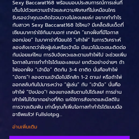
Sexy Baccarat168 พร้อมมอบประสบการณ์การเล่นที่
เต็มไปด้วยความเร้าใจและความพิเศษที่ไม่เหมือนใคร
รับรองว่าคุณจะติดใจจนวางไม่ลงเลยล่ะ! อยากทำกำไร
กับสาวๆ Sexy Baccarat168 ใช่ไหม? มีเคล็ดลับเด็ดที่
เซียนบาคาร่าใช้กันมาบอก! เทคนิค “แทงฝั่งที่มีโอกาส
ออกบ่อย” ในบาคาร่าที่นิยมใช้ “เค้าไพ่” ในการวิเคราะห์
ลองสังเกตว่าฝั่งผู้เล่นหรือเจ้ามือ มีแนวโน้มจะชนะติดต่อ
กันบ่อยแค่ไหน การจับจังหวะและตามเค้าไพ่ไป จะช่วยเพิ่ม
โอกาสในการทำกำไรได้เยอะเลยนะ! ยกตัวอย่างง่ายๆ ถ้า
ไพ่ออกฝั่ง “เจ้ามือ” ติดกัน 3-4 ตาติด นั่นคือเค้าไพ่
“มังกร”! ลองตามเจ้ามือไปอีกสัก 1-2 ตานะ! หรือถ้าไพ่
ออกสลับกันไปมาระหว่าง “ผู้เล่น” กับ “เจ้ามือ” นั่นคือ
เค้าไพ่ “ปิงปอง”! ลองแทงสลับตามไปได้เลย! การอ่าน
เค้าไพ่ไม่ได้ยากอย่างที่คิด แค่ใช้การสังเกตและมีสติใน
การวางเดิมพัน เท่านี้คุณก็เพิ่มโอกาสทำกำไรได้แบบมือ
อาชีพแล้ว! Fullslotpg…
อ่านเพิ่มเติม