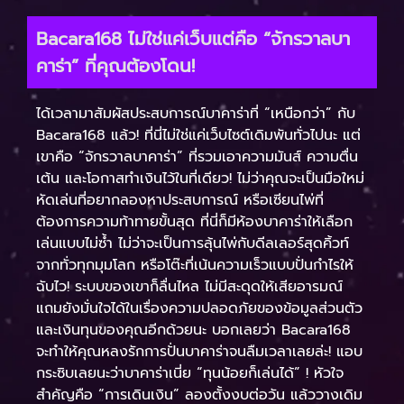
Bacara168 ไม่ใช่แค่เว็บแต่คือ “จักรวาลบา
คาร่า” ที่คุณต้องโดน!
ได้เวลามาสัมผัสประสบการณ์บาคาร่าที่ “เหนือกว่า” กับ
Bacara168 แล้ว! ที่นี่ไม่ใช่แค่เว็บไซต์เดิมพันทั่วไปนะ แต่
เขาคือ “จักรวาลบาคาร่า” ที่รวมเอาความมันส์ ความตื่น
เต้น และโอกาสทำเงินไว้ในที่เดียว! ไม่ว่าคุณจะเป็นมือใหม่
หัดเล่นที่อยากลองหาประสบการณ์ หรือเซียนไพ่ที่
ต้องการความท้าทายขั้นสุด ที่นี่ก็มีห้องบาคาร่าให้เลือก
เล่นแบบไม่ซ้ำ ไม่ว่าจะเป็นการลุ้นไพ่กับดีลเลอร์สุดคิ้วท์
จากทั่วทุกมุมโลก หรือโต๊ะที่เน้นความเร็วแบบปั่นกำไรให้
ฉับไว! ระบบของเขาก็ลื่นไหล ไม่มีสะดุดให้เสียอารมณ์
แถมยังมั่นใจได้ในเรื่องความปลอดภัยของข้อมูลส่วนตัว
และเงินทุนของคุณอีกด้วยนะ บอกเลยว่า Bacara168
จะทำให้คุณหลงรักการปั่นบาคาร่าจนลืมเวลาเลยล่ะ! แอบ
กระซิบเลยนะว่าบาคาร่าเนี่ย “ทุนน้อยก็เล่นได้” ! หัวใจ
สำคัญคือ “การเดินเงิน” ลองตั้งงบต่อวัน แล้ววางเดิม