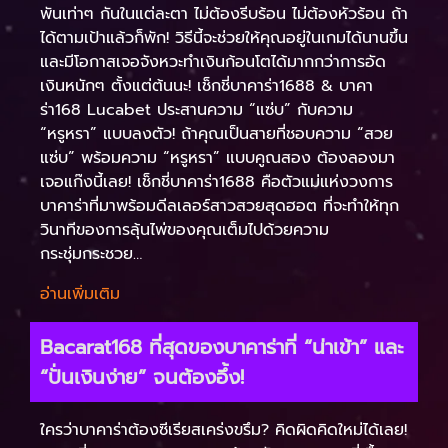
พันเท่าๆ กันในแต่ละตา ไม่ต้องรีบร้อน ไม่ต้องหัวร้อน ถ้า
ได้ตามเป้าแล้วก็พัก! วิธีนี้จะช่วยให้คุณอยู่ในเกมได้นานขึ้น
และมีโอกาสเจอจังหวะทำเงินก้อนโตได้มากกว่าการอัด
เงินหนักๆ ตั้งแต่ต้นนะ! เช็กชี่บาคาร่า1688 & บาคา
ร่า168 Lucabet ประสานความ “แซ่บ” กับความ
“หรูหรา” แบบลงตัว! ถ้าคุณเป็นสายที่ชอบความ “สวย
แซ่บ” พร้อมความ “หรูหรา” แบบคูณสอง ต้องลองมา
เจอแก๊งนี้เลย! เช็กชี่บาคาร่า1688 คือตัวแม่แห่งวงการ
บาคาร่าที่มาพร้อมดีลเลอร์สาวสวยสุดฮอต ที่จะทำให้ทุก
วินาทีของการลุ้นไพ่ของคุณเต็มไปด้วยความ
กระชุ่มกระชวย…
อ่านเพิ่มเติม
Bacarat168 ที่สุดของบาคาร่าที่ “น่าเข้า” และ
“ปั่นเงินง่าย” จนต้องอึ้ง!
ใครว่าบาคาร่าต้องซีเรียสเคร่งขรึม? คิดผิดคิดใหม่ได้เลย!