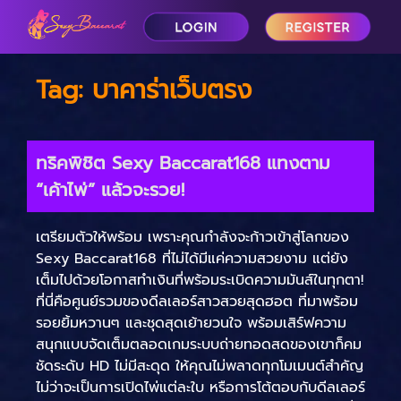
Tag:
บาคาร่าเว็บตรง
ทริคพิชิต Sexy Baccarat168 แทงตาม
“เค้าไพ่” แล้วจะรวย!
เตรียมตัวให้พร้อม เพราะคุณกำลังจะก้าวเข้าสู่โลกของ
Sexy Baccarat168 ที่ไม่ได้มีแค่ความสวยงาม แต่ยัง
เต็มไปด้วยโอกาสทำเงินที่พร้อมระเบิดความมันส์ในทุกตา!
ที่นี่คือศูนย์รวมของดีลเลอร์สาวสวยสุดฮอต ที่มาพร้อม
รอยยิ้มหวานๆ และชุดสุดเย้ายวนใจ พร้อมเสิร์ฟความ
สนุกแบบจัดเต็มตลอดเกมระบบถ่ายทอดสดของเขาก็คม
ชัดระดับ HD ไม่มีสะดุด ให้คุณไม่พลาดทุกโมเมนต์สำคัญ
ไม่ว่าจะเป็นการเปิดไพ่แต่ละใบ หรือการโต้ตอบกับดีลเลอร์