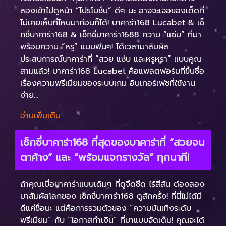
ลองเข้าไปดูหน้า “โปรโมชั่น” ดีๆ นะ อาจจะเจอของเด็ดที่
ไม่เคยเห็นที่ไหนมาก่อนก็ได้! บาคาร่า168 Lucabet & เช็
กชี่บาคาร่า168 & เช็กชี่บาคาร่า1688 ความ “แซ่บ” ที่มา
พร้อมความ “หรู” แบบฟินๆ! ได้เวลามาสัมผัส
ประสบการณ์บาคาร่าที่ “สวย แซ่บ และหรูหรา” แบบคูณ
สามแล้ว! บาคาร่า168 Lucabet คือแพลตฟอร์มที่ขึ้นชื่อ
เรื่องความพรีเมียมของระบบเกม อินเทอร์เฟซที่ใช้งาน
ง่าย…
อ่านเพิ่มเติม
เซ็กซี่บาคาร่า168 ที่สุดของบาคาร่าที่ “สวยจน
ตาค้าง” และ “พร้อมแจกรางวัล” ทุกนาที!
ถ้าคุณเบื่อบาคาร่าแบบเดิมๆ ที่ดูจืดชืด ไร้สีสัน ต้องลอง
มาสัมผัสโลกของ เซ็กซี่บาคาร่า168 ดูสักครั้ง! ที่นี่ไม่ได้มี
ดีแค่ชื่อนะ แต่คือการรวมตัวของ “ความบันเทิงระดับ
พรีเมียม” กับ “โอกาสทำเงิน” ที่มาแบบจัดเต็ม! คุณจะได้