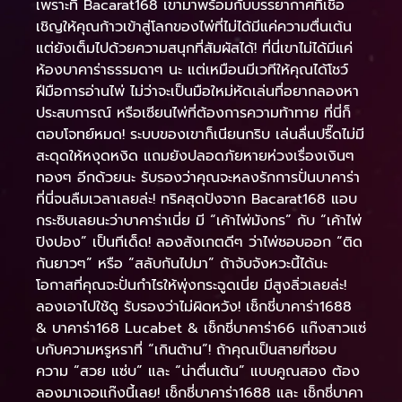
เพราะที่ Bacarat168 เขามาพร้อมกับบรรยากาศที่เชื้อ
เชิญให้คุณก้าวเข้าสู่โลกของไพ่ที่ไม่ได้มีแค่ความตื่นเต้น
แต่ยังเต็มไปด้วยความสนุกที่สัมผัสได้! ที่นี่เขาไม่ได้มีแค่
ห้องบาคาร่าธรรมดาๆ นะ แต่เหมือนมีเวทีให้คุณได้โชว์
ฝีมือการอ่านไพ่ ไม่ว่าจะเป็นมือใหม่หัดเล่นที่อยากลองหา
ประสบการณ์ หรือเซียนไพ่ที่ต้องการความท้าทาย ที่นี่ก็
ตอบโจทย์หมด! ระบบของเขาก็เนียนกริบ เล่นลื่นปรื๊ดไม่มี
สะดุดให้หงุดหงิด แถมยังปลอดภัยหายห่วงเรื่องเงินๆ
ทองๆ อีกด้วยนะ รับรองว่าคุณจะหลงรักการปั่นบาคาร่า
ที่นี่จนลืมเวลาเลยล่ะ! ทริคสุดปังจาก Bacarat168 แอบ
กระซิบเลยนะว่าบาคาร่าเนี่ย มี “เค้าไพ่มังกร” กับ “เค้าไพ่
ปิงปอง” เป็นทีเด็ด! ลองสังเกตดีๆ ว่าไพ่ชอบออก “ติด
กันยาวๆ” หรือ “สลับกันไปมา” ถ้าจับจังหวะนี้ได้นะ
โอกาสที่คุณจะปั่นกำไรให้พุ่งกระฉูดเนี่ย มีสูงลิ่วเลยล่ะ!
ลองเอาไปใช้ดู รับรองว่าไม่ผิดหวัง! เช็กชี่บาคาร่า1688
& บาคาร่า168 Lucabet & เช็กชี่บาคาร่า66 แก๊งสาวแซ่
บกับความหรูหราที่ “เกินต้าน”! ถ้าคุณเป็นสายที่ชอบ
ความ “สวย แซ่บ” และ “น่าตื่นเต้น” แบบคูณสอง ต้อง
ลองมาเจอแก๊งนี้เลย! เช็กชี่บาคาร่า1688 และ เช็กชี่บาคา