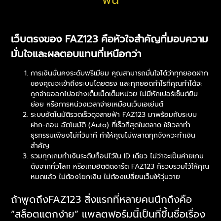
เว็บตรงของ FAZ123 คือหัวใจสำคัญที่มอบความ
มั่นใจและผลตอบแทนที่เหนือกว่า
การเงินมั่นคงระดับพรีเมียม คุณสามารถมั่นใจได้ว่าทุกยอดฝาก
ของคุณจะเข้าถึงระบบโดยตรง และทุกยอดกำไรที่คุณทำได้จะ
ถูกจ่ายออกไปอย่างเต็มเม็ดเต็มหน่วย ไม่มีหักเปอร์เซ็นต์ยิบ
ย่อย หรือการหน่วงเวลาจ่ายเหมือนเว็บเอเย่นต์
ระบบอัตโนมัติรวดเร็วดุจสายฟ้า FAZ123 มาพร้อมกับระบบ
ฝาก-ถอน อัตโนมัติ (Auto) ที่เร็วที่สุดในตลาด ใช้เวลาทำ
ธุรกรรมเพียงไม่กี่วินาที ทำให้คุณไม่พลาดทุกจังหวะทำเงิน
สำคัญ
รวมทุกเกมทำเงินระดับท็อปไว้ใน ID เดียว ไม่ว่าจะเป็นค่ายเกม
ดังจากทั่วโลก หรือเกมฮิตติดชาร์ต FAZ123 ก็รวบรวมไว้ให้คุณ
หมดแล้ว ไม่ต้องโยกเงิน ไม่ต้องเปลี่ยนเว็บให้วุ่นวาย
ถ้าพูดถึงFAZ123 สิ่งแรกที่หลายคนนึกถึงคือ
“สล็อตแตกง่าย” แพลตฟอร์มนี้เป็นที่ขึ้นชื่อเรื่อง