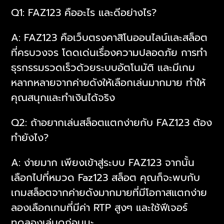
Q1: FAZ123 คืออะไร และดีอย่างไร?
A: FAZ123 คือเว็บตรงคาสิโนออนไลน์และสล็อต
ที่ครบวงจร โดดเด่นเรื่องความปลอดภัย การทำ
ธุรกรรมรวดเร็วด้วยระบบอัตโนมัติ และมีเกม
หลากหลายจากค่ายดังให้เลือกเล่นมากมาย ทำให้
คุณสนุกและทำเงินได้จริง
Q2: ถ้าอยากเล่นสล็อตแตกง่ายกับ FAZ123 ต้อง
ทำยังไง?
A: ง่ายมาก เพียงเข้าสู่ระบบ FAZ123 จากนั้น
เลือกไปที่หมวด Faz123 สล็อต คุณก็จะพบกับ
เกมสล็อตจากค่ายดังมากมายที่มีโอกาสแตกง่าย
ลองเลือกเกมที่มีค่า RTP สูงๆ และใช้ฟีเจอร์
ทดลองเล่นดูก่อนนะ