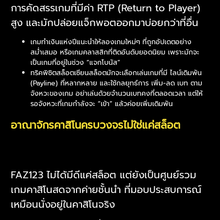
การคัดสรรเกมที่มีค่า RTP (Return to Player)
สูง และมักปล่อยแจ็กพอตออกมาบ่อยกว่าที่อื่น
เกมทำเงินแห่งปีแนะนำให้ลองเกมใหม่ๆ ที่ถูกอัปเดตอย่าง
สม่ำเสมอ หรือเกมคลาสสิกที่ติดอันดับยอดนิยม เพราะมักจะ
เป็นเกมที่อยู่ในช่วง “แจกโบนัส”
ทริคพิชิตสล็อตเซียนสล็อตมักจะเลือกเล่นเกมที่มี ไลน์เดิมพัน
(Payline) ที่หลากหลาย และใช้กลยุทธ์การ เพิ่ม-ลด เบท ตาม
จังหวะของเกม อย่าเล่นด้วยจำนวนเบทคงที่ตลอดเวลา แต่ให้
รอจังหวะที่เกมกำลังจะ “เข้า” แล้วค่อยเพิ่มเดิมพัน
อาณาจักรคาสิโนครบวงจรไม่ใช่แค่สล็อต
FAZ123 ไม่ได้มีดีแค่สล็อต แต่ยังเป็นศูนย์รวม
เกมคาสิโนสดจากค่ายชั้นนำ ที่มอบประสบการณ์
เหมือนนั่งอยู่ในคาสิโนจริง