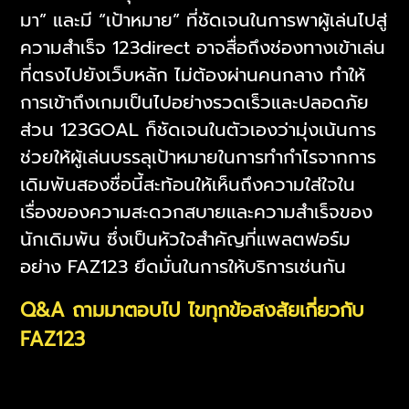
มา” และมี “เป้าหมาย” ที่ชัดเจนในการพาผู้เล่นไปสู่
ความสำเร็จ 123direct อาจสื่อถึงช่องทางเข้าเล่น
ที่ตรงไปยังเว็บหลัก ไม่ต้องผ่านคนกลาง ทำให้
การเข้าถึงเกมเป็นไปอย่างรวดเร็วและปลอดภัย
ส่วน 123GOAL ก็ชัดเจนในตัวเองว่ามุ่งเน้นการ
ช่วยให้ผู้เล่นบรรลุเป้าหมายในการทำกำไรจากการ
เดิมพันสองชื่อนี้สะท้อนให้เห็นถึงความใส่ใจใน
เรื่องของความสะดวกสบายและความสำเร็จของ
นักเดิมพัน ซึ่งเป็นหัวใจสำคัญที่แพลตฟอร์ม
อย่าง FAZ123 ยึดมั่นในการให้บริการเช่นกัน
Q&A ถามมาตอบไป ไขทุกข้อสงสัยเกี่ยวกับ
FAZ123