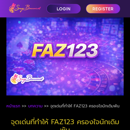
หน้าแรก
บทความ
จุดเด่นที่ทำให้ FAZ123 ครองใจนักเดิมพัน
จุดเด่นที่ทำให้ FAZ123 ครองใจนักเดิม
พัน