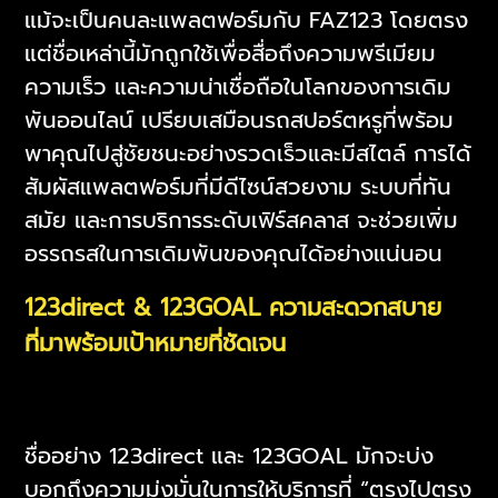
แม้จะเป็นคนละแพลตฟอร์มกับ FAZ123 โดยตรง
แต่ชื่อเหล่านี้มักถูกใช้เพื่อสื่อถึงความพรีเมียม
ความเร็ว และความน่าเชื่อถือในโลกของการเดิม
พันออนไลน์ เปรียบเสมือนรถสปอร์ตหรูที่พร้อม
พาคุณไปสู่ชัยชนะอย่างรวดเร็วและมีสไตล์ การได้
สัมผัสแพลตฟอร์มที่มีดีไซน์สวยงาม ระบบที่ทัน
สมัย และการบริการระดับเฟิร์สคลาส จะช่วยเพิ่ม
อรรถรสในการเดิมพันของคุณได้อย่างแน่นอน
123direct & 123GOAL ความสะดวกสบาย
ที่มาพร้อมเป้าหมายที่ชัดเจน
ชื่ออย่าง 123direct และ 123GOAL มักจะบ่ง
บอกถึงความมุ่งมั่นในการให้บริการที่ “ตรงไปตรง