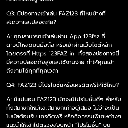
Q3: มีช่องทางเข้าเล่น FAZ123 ที่ไหนบ้างที่
สะดวกและปลอดภัย?
A: คุณสามารถเข้าเล่นผ่าน App 123faz ที่
ดาวน์โหลดบนมือถือ หรือเข้าผ่านเว็บไซต์หลัก
โดยตรงที่ Https 123FAZ in ทั้งสองช่องทางนี้
มีความปลอดภัยสูงและใช้งานง่าย ทำให้คุณเข้า
ถึงเกมได้ทุกที่ทุกเวลา
Q4: FAZ123 มีโปรโมชั่นหรือเครดิตฟรีให้ใช้ไหม?
A: มีแน่นอน FAZ123 มักจะมีโปรโมชั่นดีๆ สำหรับ
ทั้งสมาชิกใหม่และสมาชิกเก่าอยู่เสมอ ไม่ว่าจะเป็น
โบนัสต้อนรับ เครดิตฟรี หรือกิจกรรมพิเศษต่างๆ
แนะนำให้เข้าไปตรวจสอบหน้า “โปรโมชั่น” บน