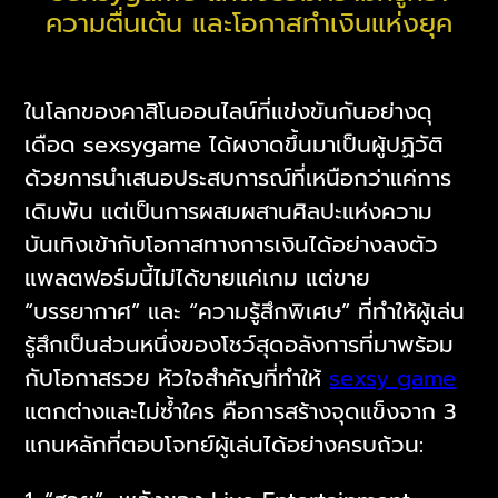
ความตื่นเต้น และโอกาสทำเงินแห่งยุค
ในโลกของคาสิโนออนไลน์ที่แข่งขันกันอย่างดุ
เดือด sexsygame ได้ผงาดขึ้นมาเป็นผู้ปฏิวัติ
ด้วยการนำเสนอประสบการณ์ที่เหนือกว่าแค่การ
เดิมพัน แต่เป็นการผสมผสานศิลปะแห่งความ
บันเทิงเข้ากับโอกาสทางการเงินได้อย่างลงตัว
แพลตฟอร์มนี้ไม่ได้ขายแค่เกม แต่ขาย
“บรรยากาศ” และ “ความรู้สึกพิเศษ” ที่ทำให้ผู้เล่น
รู้สึกเป็นส่วนหนึ่งของโชว์สุดอลังการที่มาพร้อม
กับโอกาสรวย หัวใจสำคัญที่ทำให้
sexsy game
แตกต่างและไม่ซ้ำใคร คือการสร้างจุดแข็งจาก 3
แกนหลักที่ตอบโจทย์ผู้เล่นได้อย่างครบถ้วน: