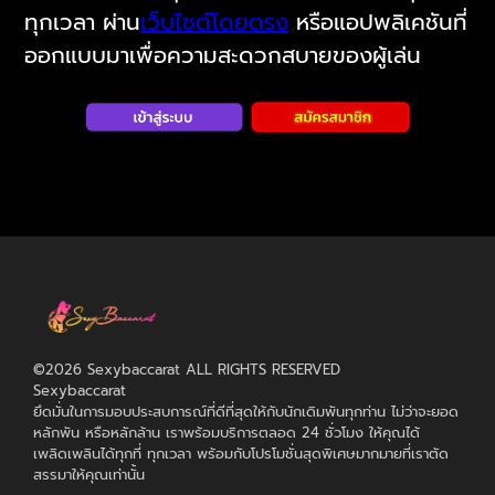
ทุกเวลา ผ่าน
เว็บไซต์โดยตรง
หรือแอปพลิเคชันที่
ออกแบบมาเพื่อความสะดวกสบายของผู้เล่น
©2026 Sexybaccarat ALL RIGHTS RESERVED
Sexybaccarat
ยึดมั่นในการมอบประสบการณ์ที่ดีที่สุดให้กับนักเดิมพันทุกท่าน ไม่ว่าจะยอด
หลักพัน หรือหลักล้าน เราพร้อมบริการตลอด 24 ชั่วโมง ให้คุณได้
เพลิดเพลินได้ทุกที่ ทุกเวลา พร้อมกับโปรโมชั่นสุดพิเศษมากมายที่เราตัด
สรรมาให้คุณเท่านั้น