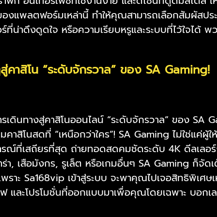
าฟิก อินเทอร์เฟซที่ใช้งานง่าย และดีไซน์ที่ดูดีมีสไตล์ 
ของแพลตฟอร์มเหล่านี้ ทำให้คุณสามารถเลือกสัมผัสป
ร์ที่น่าดึงดูดใจ หรือความเรียบหรูและระบบที่ไว้ใจได
ู่คาสิโน “ระดับจักรวาล” ของ SA Gaming!
อการเดินทางสู่คาสิโนออนไลน์ “ระดับจักรวาล” ของ SA 
งเกมคาสิโนสดที่ “เหนือกว่าใคร”! SA Gaming ไม่ใช่แค่ผู
์ที่เสถียรที่สุด ถ่ายทอดสดคมชัดระดับ 4K ดีลเลอร์ก
ร่า, เสือมังกร, รูเล็ต หรือเกมอื่นๆ SA Gaming ก็จัด
เพราะ Sa168vip เข้าสู่ระบบ จะพาคุณไปเจอสิทธิพิเศษเหนื
ีฟ และโปรโมชั่นที่ออกแบบมาเพื่อคุณโดยเฉพาะ บอกเลยว่าน