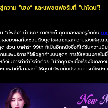
สู่ความ “เฮง” และแพลตฟอร์มที่ “น่าโดน”!
มัน “มีพลัง” นำโชค? ถ้าใช่ละก็ คุณต้องลองรู้จักกับ
บาค
ป็นเลขมงคลที่จะช่วยดึงดูดโชคลาภและความเฮงให้คุณได
ดุด ส่วน บาค่าร่า 99th ก็เป็นอีกหนึ่งชื่อที่ได้รับความน
ละบริการที่ใส่ใจลูกค้าแบบสุดๆ การใช้เลขมงคลในชื่อเ
หวังในการทำกำไรอีกด้วย ไม่ว่าคุณจะเชื่อเรื่องโชคลา
 เหล่านี้ก็อาจจะทำให้คุณได้พบกับประสบการณ์ใหม่ๆ แล