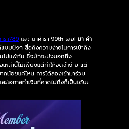
าร่า789
และ บาค่าร่า 99th เลย!
บา ค่า
้แบบปังๆ สื่อถึงความง่ายในการเข้าถึง
ิยมไม่แพ้กัน ซึ่งมักจะบ่งบอกถึง
หล่านี้ไม่เพียงแต่ทำให้จดจำง่าย แต่
งมากน้อยแค่ไหน การได้ลองเข้ามาร่วม
ะโอกาสทำเงินที่คาดไม่ถึงก็เป็นได้นะ