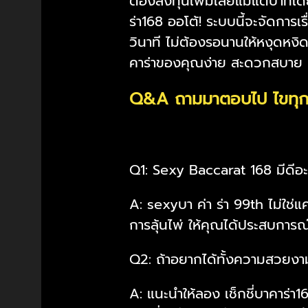
ต้องลงทุนเพิ่มเลยแม้แต่บาทเด
ร่า168 ออโต้! ระบบนี้จะจัดการ
วินาที ไม่ต้องรอนานให้หงุดหงิด 
คาร่าของคุณง่าย สะดวกสบาย แ
Q&A ถามมาตอบไป ไขทุกข้
Q1: Sexy Baccarat 168 มีดีอะไ
A: sexyบา ค่า ร่า 99th ไม่ใช่
การลุ้นไพ่ ให้คุณได้ประสบการณ์
Q2: ถ้าอยากได้ทั้งความสวยง
A: แนะนำให้ลอง เช็กชี่บาคาร่า