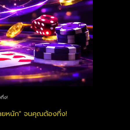
ึ่ง!
่ายหนัก" จนคุณต้องทึ่ง!