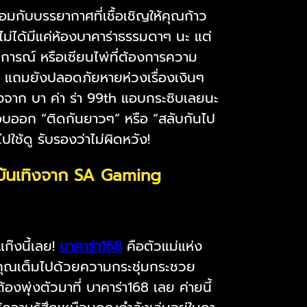
้อมกับบรรยากาศที่เชื้อเชิญให้คุณก้าว
เขาไม่ได้มีแค่ห้องบาคาร่าธรรมดาๆ นะ แต่
สบการณ์ หรือเซียนไพ่ที่ต้องการความ
งิด แถมยังปลอดภัยหายห่วงเรื่องเงินๆ
ปังจาก บา ค่า ร่า 99th แอบกระซิบเลยนะ
พ่ชอบออก “ติดกันยาวๆ” หรือ “สลับกันไป
ไปใช้ดู รับรองว่าไม่ผิดหวัง!
มบันเทิงจาก SA Gaming
ก๊งนี้เลย!
บาคาร่า168
คือตัวแม่แห่ง
องคุณเต็มไปด้วยความกระชุ่มกระชวย
งพุ่งตัวมาที่ บาคาร่า168 เลย ค่ายนี้