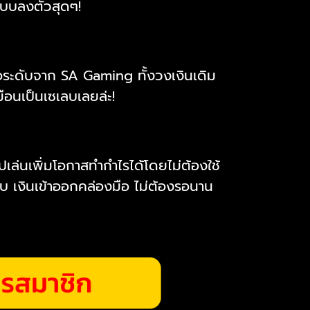
แบบลงตัวสุดๆ!
นือระดับจาก SA Gaming ทั้งวงเงินเดิม
มือนเป็นเซเลบเลยล่ะ!
ปเล่นเพิ่มโอกาสทำกำไรได้โดยไม่ต้องใช้
บ เงินเข้าออกคล่องมือ ไม่ต้องรอนาน