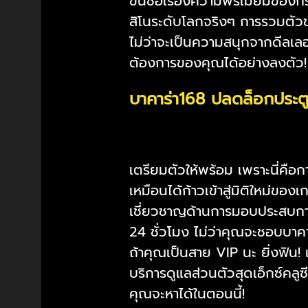
ขึ้นชื่อเรื่องความพรีเมียมของกร
สิโนระดับโลกจริงๆ การรวมตัว
ไม่ว่าจะเป็นความสนุกจากดีลเลอ
ต้องการของคุณได้อย่างลงตัว!
บาคาร่า168
ปลดล็อกประตูส
เตรียมตัวให้พร้อม เพราะนี่คื
เหมือนได้ก้าวเข้าสู่มิติใหม่ขอ
เชี่ยวชาญด้านการมอบประสบการณ
24 ชั่วโมง ไม่ว่าคุณจะชอบบาคา
ถ้าคุณเป็นสาย VIP นะ ยิ่งฟิน! 
บริการดูแลส่วนตัวสุดเอ็กซ์คลูซ
คุณจะหาได้ในตอนนี้!