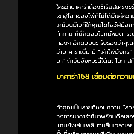
ใครว่าบาคาร่าต้องซีเรียสเคร่งข
เข้าสู่โลกของไพ่ที่ไม่ได้มีแค่คว
เหมือนมีเวทีให้คุณได้โชว์ฝีมือ
ท้าทาย ที่นี่ก็ตอบโจทย์หมด! ร
ทองๆ อีกด้วยนะ รับรองว่าคุณจะ
ว่าบาคาร่าเนี่ย มี “เค้าไพ่มัง
มา” ถ้าจับจังหวะนี้ได้นะ โอกาสที
บาคาร่า168
เชื่อมต่อความ
ถ้าคุณเป็นสายที่ชอบความ “สวย
วงการบาคาร่าที่มาพร้อมดีลเลอ
แถมยังเล่นเพลินจนลืมเวลาเลยล่