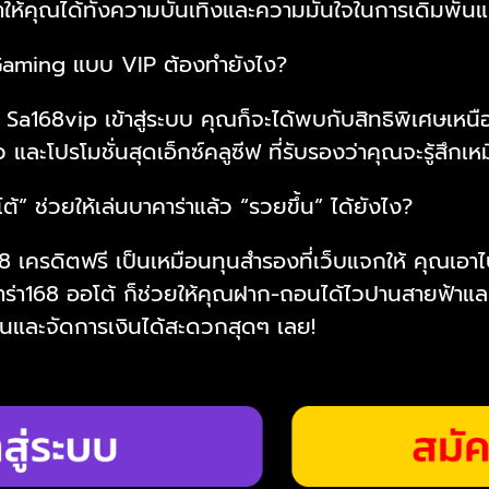
ำให้คุณได้ทั้งความบันเทิงและความมั่นใจในการเดิมพัน
Gaming แบบ VIP ต้องทำยังไง?
่าน Sa168vip เข้าสู่ระบบ คุณก็จะได้พบกับสิทธิพิเศษเห
 และโปรโมชั่นสุดเอ็กซ์คลูซีฟ ที่รับรองว่าคุณจะรู้สึกเห
” ช่วยให้เล่นบาคาร่าแล้ว “รวยขึ้น” ได้ยังไง?
8 เครดิตฟรี เป็นเหมือนทุนสำรองที่เว็บแจกให้ คุณเอาไ
คาร่า168 ออโต้ ก็ช่วยให้คุณฝาก-ถอนได้ไวปานสายฟ้าแล
ินและจัดการเงินได้สะดวกสุดๆ เลย!