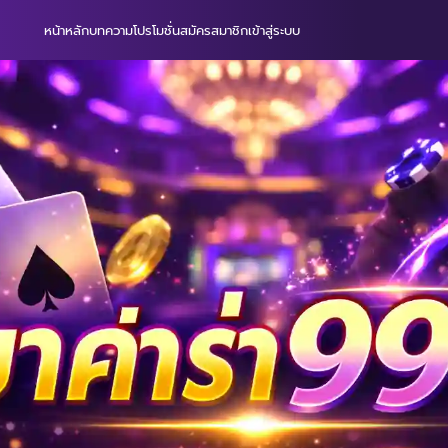
หน้าหลัก
บทความ
โปรโมชั่น
สมัครสมาชิก
เข้าสู่ระบบ