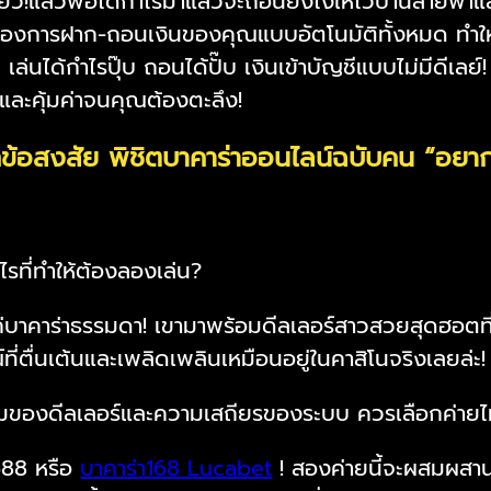
ียว!แล้วพอได้กำไรมาแล้วจะถอนยังไงให้ไวปานสายฟ้าแล
เรื่องการฝาก-ถอนเงินของคุณแบบอัตโนมัติทั้งหมด ทำให
เล่นได้กำไรปุ๊บ ถอนได้ปั๊บ เงินเข้าบัญชีแบบไม่มีดีเลย์
ละคุ้มค่าจนคุณต้องตะลึง!
อสงสัย พิชิตบาคาร่าออนไลน์ฉบับคน “อยาก
รที่ทำให้ต้องลองเล่น?
แค่บาคาร่าธรรมดา! เขามาพร้อมดีลเลอร์สาวสวยสุดฮอตที
ที่ตื่นเต้นและเพลิดเพลินเหมือนอยู่ในคาสิโนจริงเลยล่ะ!
ามของดีลเลอร์และความเสถียรของระบบ ควรเลือกค่าย
1688 หรือ
บาคาร่า168 Lucabet
! สองค่ายนี้จะผสมผสา