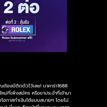
ุณต้องมีติดตัวไว้เลย! บาคาร่า1688
ม่ที่เพิ่งสมัคร หรือขาประจำที่เข้ามา
พิ่มโอกาสทำเงินได้แบบสบายๆ โดยไม่