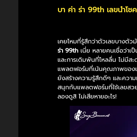
บา ค่า ร่า 99th เลขนำโชค
เคยไหมที่รู้สึกว่าตัวเลขบางตัว
ร่า 99th
เนี่ย หลายคนเชื่อว่าเ
และการเดิมพันที่ไหลลื่น ไม่มีสะ
แพลตฟอร์มที่เน้นคุณภาพของเกมแ
ยังสร้างความรู้สึกดีๆ และความ
สนุกกับแพลตฟอร์มที่ใช้เลขสวยๆ
ลองดูสิ ไม่เสียหายอะไร!