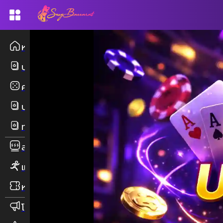
หน้าหลัก
บาคาร่า ความสำเร็จที่เกินคาดของเกมไพ่
คาสิโนออนไลน์
บาคาร่าเว็บตรง
ทดลองเล่นบาคาร่า
สล็อตออนไลน์
แทงบอล
หวย
โปรโมชั่น