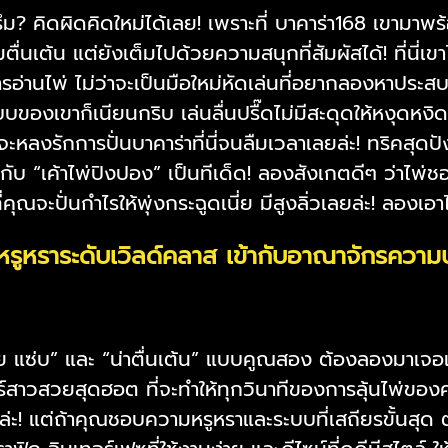
รึม? คิดผิดคิดใหม่ได้เลย! เพราะที่ บาคาร่า168 เขามาพร
ามตื่นเต้น แต่ยังเต็มไปด้วยความสนุกที่สัมผัสได้! ที่นี่
การอ่านไพ่ ไม่ว่าจะเป็นมือใหม่หัดเล่นที่อยากลองหาประ
ะบบของเขาก็เนียนกริบ เล่นลื่นปรื๊ดไม่มีสะดุดให้หงุดห
หลงรักการปั่นบาคาร่าที่นี่จนลืมเวลาเลยล่ะ! ทริคสุด
กร” กับ “เค้าไพ่ปิงปอง” เป็นทีเด็ด! ลองสังเกตดีๆ ว่าไ
่คุณจะปั่นกำไรให้พุ่งกระฉูดเนี่ย มีสูงลิ่วเลยล่ะ! ลองเอา
หรูหราระดับเวิลด์คลาส เข้ากับอาณาจักรควา
 แซ่บ” และ “น่าตื่นเต้น” แบบคูณสอง ต้องลองมาเจอแ
ร์สาวสวยสุดฮอต ที่จะทำให้ทุกวินาทีของการลุ้นไพ่ข
ะ! แต่ถ้าคุณชอบความหรูหราและระบบที่เสถียรขั้นสุด ต้อ