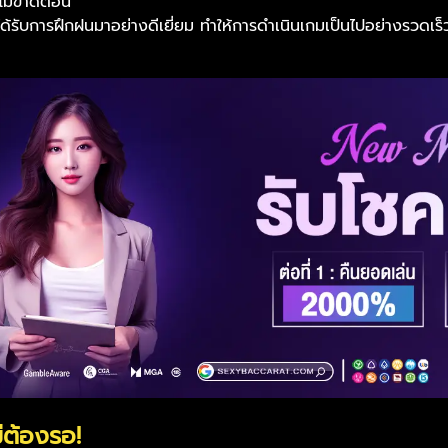
องไม่ขาดตอน
ได้รับการฝึกฝนมาอย่างดีเยี่ยม ทำให้การดำเนินเกมเป็นไปอย่างรวดเร
ม่ต้องรอ!