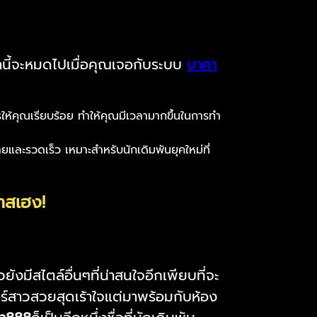
หานี้จะหมดไปเมื่อคุณเจอกับระบบ
บาคา
ารให้คุณเรียบร้อย ทำให้คุณมีเวลามากขึ้นในการทำ
ละรวดเร็ว เหมาะสำหรับนักเดิมพันยุคใหม่ที่
กาสเฮง!
งมีสไตล์อื่นๆที่น่าสนใจอีกเพียบที่จะ
อร์สาวสวยสุดเร้าใจแต่มาพร้อมกับห้อง