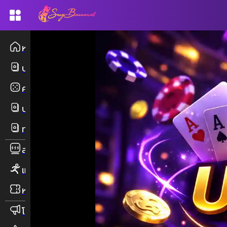
หน้าหลัก
บาคาร่า ความสำเร็จที่เกินคาดของเกมไพ่
คาสิโนออนไลน์
บาคาร่าเว็บตรง
ทดลองเล่นบาคาร่า
สล็อตออนไลน์
แทงบอล
หวย
โปรโมชั่น