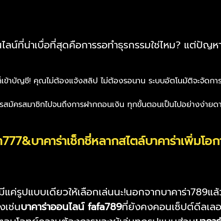
ลน์ที่น่าเบื่อที่สุดคือการรอทำธุรกรรมใช่ไหม? แต่ปัญ
ินก็เข้าบัญชี! คุณไม่ต้องแจ้งสลิป ไม่ต้องรอนาน ระบบอัตโนมัติจะจัดก
รสมัครสมาชิกไปจนถึงการฝากถอนเงิน ทุกขั้นตอนเป็นไปอย่างง่ายดายแ
่า777&บาคาร่าเช็กชี่หลากสไตล์บาคาร่าเพิ่มโอ
ีแค่รูปแบบเดียวให้เลือกเล่นนะ!นอกจากบาคาร่า789แล้วยั
งเช่น
บาคาร่าออนไลน์ fafa789
ที่ยังคงคอนเซ็ปต์ดีลเล