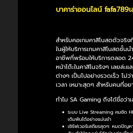
บาคาร่าออนไลน์ fafa789เ
สำหรับคอเกมคาสิโนสดตัวจริง
ในผู้ให้บริการเกมคาสิโนสดชั้นน
อาชีพที่พร้อมให้บริการตลอด 24
หน้าโต๊ะในคาสิโนจริงๆ เลยล่ะแ
ต่างๆ เป็นไปอย่างรวดเร็ว ไม่ว
เวลา เหมาะสุดๆ สำหรับคนที่อย
ทำไม SA Gaming ถึงได้ชื่อว่าเ
ระบบ Live Streaming คมชัด HD: 
เดิมพันได้อย่างแม่นยำ
เซิร์ฟเวอร์เสถียรสุดๆ: หมดปัญห