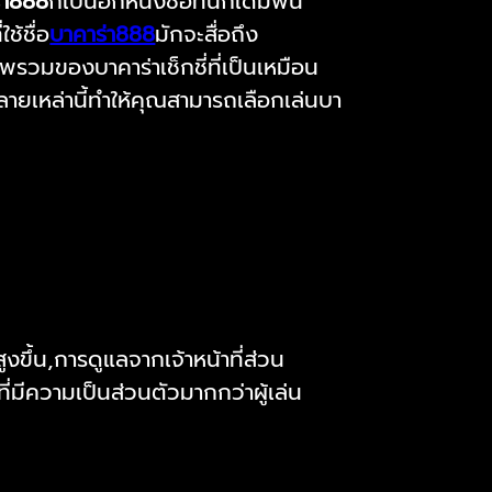
่า888
ก็เป็นอีกหนึ่งชื่อที่นักเดิมพัน
ช้ชื่อ
บาคาร่า888
มักจะสื่อถึง
รวมของบาคาร่าเช็กชี่ที่เป็นเหมือน
ยเหล่านี้ทำให้คุณสามารถเลือกเล่นบา
งขึ้น,การดูแลจากเจ้าหน้าที่ส่วน
ที่มีความเป็นส่วนตัวมากกว่าผู้เล่น