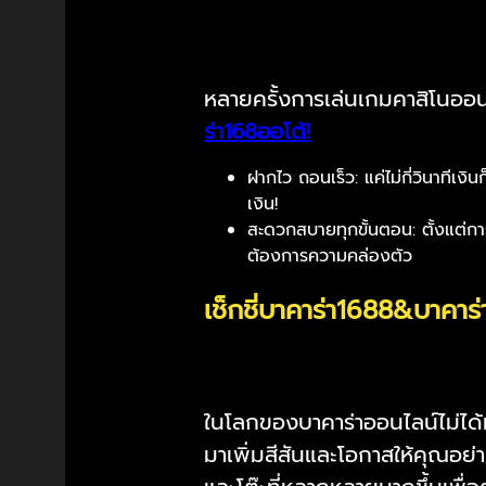
หลายครั้งการเล่นเกมคาสิโนออนไ
ร่า168ออโต้!
ฝากไว ถอนเร็ว: แค่ไม่กี่วินาทีเง
เงิน!
สะดวกสบายทุกขั้นตอน: ตั้งแต่กา
ต้องการความคล่องตัว
เช็กชี่บาคาร่า1688&บาคาร
ในโลกของบาคาร่าออนไลน์ไม่ได้ม
มาเพิ่มสีสันและโอกาสให้คุณอย่า