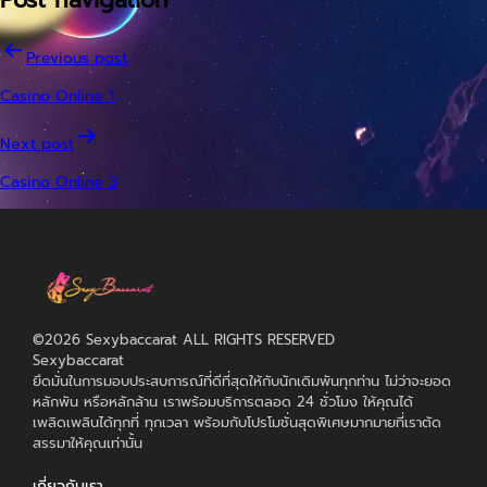
Post navigation
Previous post
Casino Online 1
Next post
Casino Online 3
©2026 Sexybaccarat ALL RIGHTS RESERVED
Sexybaccarat
ยึดมั่นในการมอบประสบการณ์ที่ดีที่สุดให้กับนักเดิมพันทุกท่าน ไม่ว่าจะยอด
หลักพัน หรือหลักล้าน เราพร้อมบริการตลอด 24 ชั่วโมง ให้คุณได้
เพลิดเพลินได้ทุกที่ ทุกเวลา พร้อมกับโปรโมชั่นสุดพิเศษมากมายที่เราตัด
สรรมาให้คุณเท่านั้น
เกี่ยวกับเรา