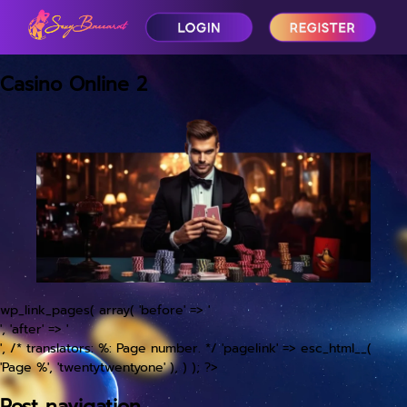
Casino Online 2
wp_link_pages( array( 'before' => '
', 'after' => '
', /* translators: %: Page number. */ 'pagelink' => esc_html__(
'Page %', 'twentytwentyone' ), ) ); ?>