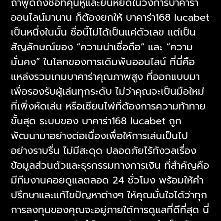
ถ้าพูดถึงชื่อที่คุ้นหูและยืนหยัดในวงการบาคาร่า
ออนไลน์มานาน ก็ต้องยกให้ บาคาร่า168 lucabet
เป็นหนึ่งในนั้น ชื่อนี้ไม่ได้เป็นแค่ตัวเลข แต่เป็น
สัญลักษณ์ของ “ความน่าเชื่อถือ” และ “ความ
มั่นคง” ในโลกของการเดิมพันออนไลน์ ที่นี่คือ
แหล่งรวมเกมบาคาร่าคุณภาพสูง ที่ออกแบบมา
เพื่อรองรับผู้เล่นทุกระดับ ไม่ว่าคุณจะเป็นมือใหม่
ที่เพิ่งหัดเล่น หรือเซียนไพ่ที่ต้องการความท้าทาย
ขั้นสุด ระบบของ บาคาร่า168 lucabet ถูก
พัฒนามาอย่างต่อเนื่องเพื่อให้การเล่นเป็นไป
อย่างราบรื่น ไม่มีสะดุด ปลอดภัยไร้กังวลเรื่อง
ข้อมูลส่วนตัวและธุรกรรมทางการเงิน ที่สำคัญคือ
มีทีมงานคอยดูแลตลอด 24 ชั่วโมง พร้อมให้คำ
ปรึกษาและแก้ไขปัญหาต่างๆ ให้คุณมั่นใจได้ว่าทุก
การลงทุนของคุณจะอยู่ภายใต้การดูแลที่ดีที่สุด นี่