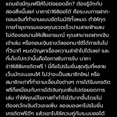
แถมยังมีทุนฟรีให้ไปต่อยอดอีก? ต้องรู้จักกับ
สองสิ่งนี้เลย! บาคาร่า168ออโต้ คือระบบการฝาก-
ถอนเงินที่ทำงานแบบอัตโนมัติทั้งหมด ทำให้ทุก
การทำธุรกรรมของคุณรวดเร็วปานสายฟ้าแลบ
ไม่ต้องรอนานให้เสียอารมณ์ คุณสามารถฝากเงิน
เข้าเล่น หรือถอนเงินรางวัลออกมาใช้ได้ภายในไม่
กี่วินาที หมดปัญหาเรื่องความล่าช้าไปได้เลย! และ
ที่เด็ดไปกว่านั้นคือโอกาสในการรับ บาคา
ร่า1688เครดิตฟรี ! นี่คือโปรโมชั่นสุดคุ้มที่หลาย
เว็บมักจะมอบให้ ไม่ว่าจะเป็นสมาชิกใหม่ หรือ
สมาชิกเก่าที่ทำตามเงื่อนไขต่างๆ การได้รับเครดิต
ฟรีก็เหมือนกับการได้เงินทุนเพิ่มไปต่อยอดการ
เล่น ทำให้คุณมีโอกาสทำกำไรได้มากขึ้นโดยไม่
ต้องควักเงินตัวเองเพิ่ม ลองมองหาโปรโมชั่น
เครดิตฟรีดีๆ แล้วเอาไปใช้ควบคู่กับระบบออโต้