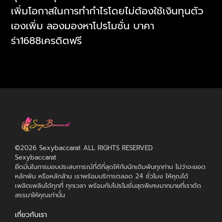
เพิ่มโอกาสในการทำกำไรโดยไม่ต้องใช้เงินทุนตัว
เองเพิ่ม ลองมองหาโปรโมชั่น บาคา
ร่า1688เครดิตฟรี
©2026 Sexybaccarat ALL RIGHTS RESERVED
Sexybaccarat
ยึดมั่นในการมอบประสบการณ์ที่ดีที่สุดให้กับนักเดิมพันทุกท่าน ไม่ว่าจะยอด
หลักพัน หรือหลักล้าน เราพร้อมบริการตลอด 24 ชั่วโมง ให้คุณได้
เพลิดเพลินได้ทุกที่ ทุกเวลา พร้อมกับโปรโมชั่นสุดพิเศษมากมายที่เราตัด
สรรมาให้คุณเท่านั้น
เกี่ยวกับเรา