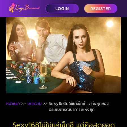
หน้าแรก
บทความ
Sexy168ไม่ใช่แค่เซ็กซี่ แต่คือสุดยอด
ประสบการณ์บาคาร่าแห่งยุค!
Sexy168ไม่ใช่แค่เซ็กซี่ แต่คือสุดยอด