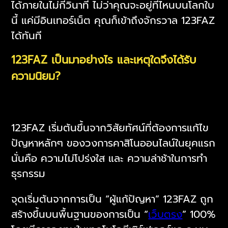
ได้ภายในไม่กี่วินาที ไม่ว่าคุณจะอยู่ที่ไหนบนโลกใบ
นี้ แค่มีอินเทอร์เน็ต คุณก็เข้าถึงจักรวาล 123FAZ
ได้ทันที
123FAZ เป็นมาอย่างไร และเหตุใดจึงได้รับ
ความนิยม?
123FAZ เริ่มต้นขึ้นจากวิสัยทัศน์ที่ต้องการแก้ไข
ปัญหาหลักๆ ของวงการคาสิโนออนไลน์ในยุคแรก
นั่นคือ ความไม่โปร่งใส และ ความล่าช้าในการทำ
ธุรกรรม
จุดเริ่มต้นจากการเป็น “ผู้แก้ปัญหา” 123FAZ ถูก
สร้างขึ้นบนพื้นฐานของการเป็น “
เว็บตรง
” 100%