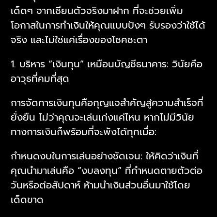
เด็ดๆ จากเซียนตัวจริงมาฝาก ที่จะช่วยเพิ่ม
โอกาสในการทำเงินให้คุณแบบปังๆ รับรองว่าใช้ได้
จริง และไม่ใช่แค่เรื่องของโชคชะตา
1. บริหาร “เงินทุน” เหมือนบัญชีธนาคาร: วินัยคือ
อาวุธที่คมที่สุด
การจัดการเงินทุนคือกุญแจสำคัญสู่ความสำเร็จที่
ยั่งยืน ไม่ว่าคุณจะเล่นเก่งแค่ไหน หากไม่มีวินัย
ทางการเงินก็พร้อมที่จะพังได้ทุกเมื่อ:
กำหนดงบในการเล่นอย่างชัดเจน: ให้คิดว่าเงินที่
คุณนำมาเล่นคือ “งบลงทุน” ที่กำหนดตายตัวต่อ
วันหรือต่อสัปดาห์ ห้ามนำเงินส่วนอื่นมาใช้โดย
เด็ดขาด