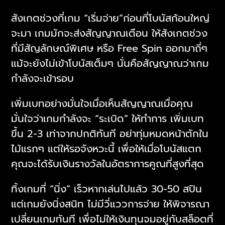
สังเกตช่วงที่เกม “เริ่มจ่าย”ก่อนที่โบนัสก้อนใหญ่
จะมา เกมมักจะส่งสัญญาณเตือน ให้สังเกตช่วง
ที่มีสัญลักษณ์พิเศษ หรือ Free Spin ออกมาถี่ๆ
แม้จะยังไม่เข้าโบนัสเต็มๆ นั่นคือสัญญาณว่าเกม
กำลังจะเข้ารอบ
เพิ่มเบทอย่างมั่นใจเมื่อเห็นสัญญาณเมื่อคุณ
มั่นใจว่าเกมกำลังจะ “ระเบิด” ให้ทำการ เพิ่มเบท
ขึ้น 2-3 เท่าจากปกติทันที อย่าทุ่มหมดหน้าตักใน
ไม้แรกๆ แต่ให้รอจังหวะนี้ เพื่อให้เมื่อโบนัสแตก
คุณจะได้รับเงินรางวัลในอัตราการคูณที่สูงที่สุด
ทิ้งเกมที่ “นิ่ง” เร็วหากเล่นไปแล้ว 30-50 สปิน
แต่เกมยังนิ่งสนิท ไม่มีวี่แววการจ่าย ให้พิจารณา
เปลี่ยนเกมทันที เพื่อไม่ให้เงินทุนจมอยู่กับสล็อตที่