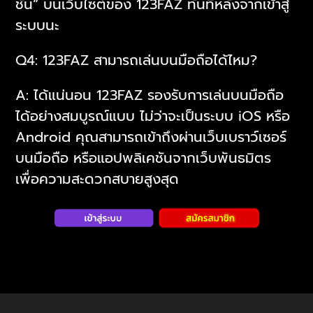
ชั่น” บนเว็บไซต์ของ 123FAZ ทันทีหลังจากเข้าสู่
ระบบนะ
Q4: 123FAZ สามารถเล่นบนมือถือได้ไหม?
A: ได้แน่นอน 123FAZ รองรับการเล่นบนมือถือ
ได้อย่างสมบูรณ์แบบ ไม่ว่าจะเป็นระบบ iOS หรือ
Android คุณสามารถเข้าถึงผ่านเว็บเบราว์เซอร์
บนมือถือ หรือแอปพลิเคชันจากเว็บพันธมิตร
เพื่อความสะดวกสบายสูงสุด