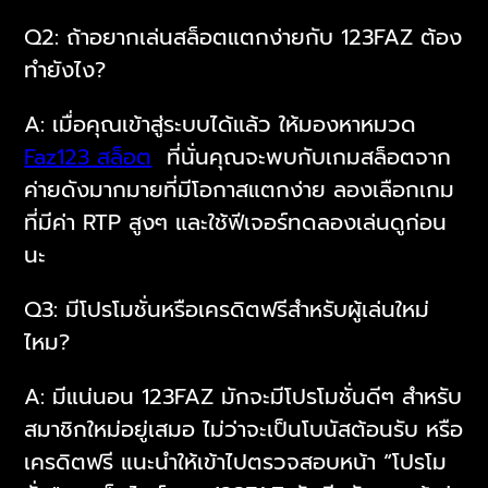
Q2: ถ้าอยากเล่นสล็อตแตกง่ายกับ 123FAZ ต้อง
ทำยังไง?
A: เมื่อคุณเข้าสู่ระบบได้แล้ว ให้มองหาหมวด
Faz123 สล็อต
ที่นั่นคุณจะพบกับเกมสล็อตจาก
ค่ายดังมากมายที่มีโอกาสแตกง่าย ลองเลือกเกม
ที่มีค่า RTP สูงๆ และใช้ฟีเจอร์ทดลองเล่นดูก่อน
นะ
Q3: มีโปรโมชั่นหรือเครดิตฟรีสำหรับผู้เล่นใหม่
ไหม?
A: มีแน่นอน 123FAZ มักจะมีโปรโมชั่นดีๆ สำหรับ
สมาชิกใหม่อยู่เสมอ ไม่ว่าจะเป็นโบนัสต้อนรับ หรือ
เครดิตฟรี แนะนำให้เข้าไปตรวจสอบหน้า “โปรโม