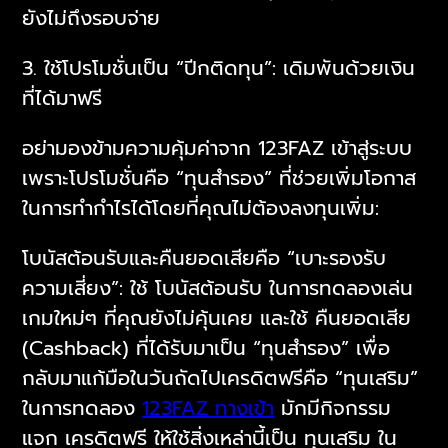
ยังไม่ถึงรอบจ่าย
3. ใช้โปรโมชั่นเป็น “ปีกติดทุน”: เดิมพันด้วยเงิน
ที่ได้มาฟรี
อย่ามองข้ามความคุ้มค่าจาก 123FAZ เข้าสู่ระบบ
เพราะโปรโมชั่นคือ “ทุนสำรอง” ที่ช่วยเพิ่มโอกาส
ในการทำกำไรได้โดยที่คุณไม่ต้องลงทุนเพิ่ม:
โบนัสต้อนรับและคืนยอดเสียคือ “เบาะรองรับ
ความเสี่ยง”: ใช้ โบนัสต้อนรับ ในการทดลองเล่น
เกมใหม่ๆ ที่คุณยังไม่คุ้นเคย และใช้ คืนยอดเสีย
(Cashback) ที่ได้รับมาเป็น “ทุนสำรอง” เพื่อ
กลับมาแก้มือในวันถัดไปเครดิตฟรีคือ “ทุนเสริม”
ในการทดลอง
123FAZ ทางเข้า
มักมีกิจกรรม
แจก เครดิตฟรี ให้ใช้สิ่งเหล่านี้เป็น ทุนเสริม ใน