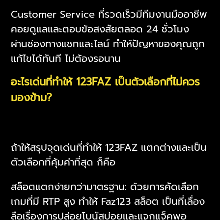
Customer Service ที่รวดเร็วมีทีมงานมืออาชีพ
คอยดูแลและตอบข้อสงสัยตลอด 24 ชั่วโมง
ผ่านช่องทางแชทและไลน์ ทำให้ปัญหาของคุณถูก
แก้ไขได้ทันที ไม่ต้องรอนาน
อะไรเด่นที่ทำให้ 123FAZ เป็นตัวเลือกที่ไม่ควร
มองข้าม?
ถ้าให้สรุปจุดเด่นที่ทำให้ 123FAZ แตกต่างและเป็น
ตัวเลือกที่คุ้มค่าที่สุด ก็คือ
สล็อตแตกง่ายกว่ามาตรฐาน: ด้วยการคัดเลือก
เกมที่มี RTP สูง ทำให้ Faz123 สล็อต เป็นที่เลื่อง
ลือเรื่องการปล่อยโบนัสบ่อยและแจกแจ็คพอ