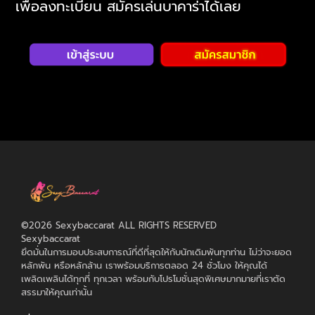
เพื่อลงทะเบียน สมัครเล่นบาคาร่าได้เลย
©2026 Sexybaccarat ALL RIGHTS RESERVED
Sexybaccarat
ยึดมั่นในการมอบประสบการณ์ที่ดีที่สุดให้กับนักเดิมพันทุกท่าน ไม่ว่าจะยอด
หลักพัน หรือหลักล้าน เราพร้อมบริการตลอด 24 ชั่วโมง ให้คุณได้
เพลิดเพลินได้ทุกที่ ทุกเวลา พร้อมกับโปรโมชั่นสุดพิเศษมากมายที่เราตัด
สรรมาให้คุณเท่านั้น