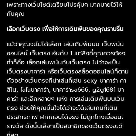
เพราะทางเว็บไซต์เตรียมโปรคุ้มๆ มากมายไว้ให้
กับคุณ
เลือกเว็บตรง เพื่อให้การเดิมพันของคุณราบรื่น
แม้ว่าคุณจะไม่ได้เลือก เล่นเดิมพันบน เว็บพนัน
ออนไลน์ เว็บตรง อันดับ 1 แต่สิ่งที่คุณควรต้อง
ทำก็คือ เลือกเล่นพนันกับเว็บตรง ไม่ว่าจะเป็น
เว็บตรงบาคาร่า หรือเว็บตรงสล็อตออนไลน์ก็ตาม
ตัวอย่างเว็บตรงที่น่าเล่นก็เช่น sexy บาคาร่า คา
สิโน, fafaบาคาร่า, บาคาร่าsa666, g2g168f บา
คาร่า และอีกหลายๆ แห่ง การเล่นเดิมพันบนเว็บ
ตรง ช่วยให้คุณมั่นใจได้ว่าจะได้เล่นเกมที่เต็ม
ประสิทธิภาพ ฝากถอนได้จริง ไม่ถูกโกงเมื่อชนะ
รางวัล ดังนั้นเลือกเป็นสมาชิกของเว็บตรงจะดี
ที่สุด