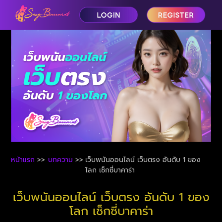
หน้าแรก
บทความ
เว็บพนันออนไลน์ เว็บตรง อันดับ 1 ของ
โลก เซ็กซี่บาคาร่า
เว็บพนันออนไลน์ เว็บตรง อันดับ 1 ของ
โลก เซ็กซี่บาคาร่า