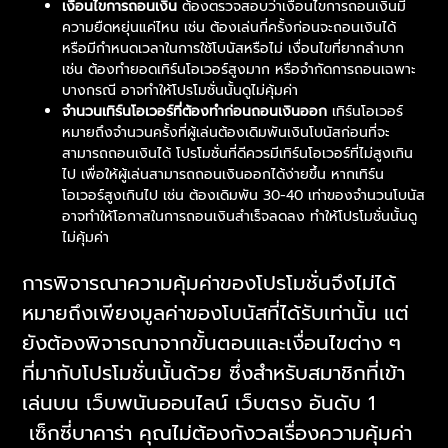
เงื่อนไขการถอนเงิน
ต้องตรวจสอบว่าเงื่อนไขการถอนเงินมี
ความยืดหยุ่นแค่ไหน เช่น ต้องเล่นกี่ครั้งก่อนจะถอนเงินได้
หรือมีกำหนดเวลาในการใช้โบนัสหรือไม่ เงื่อนไขที่ยากลำบาก
เช่น ต้องทำยอดเทิร์นโอเวอร์สูงมาก หรือจำกัดการถอนเฉพาะ
บางกรณี อาจทำให้โปรโมชั่นนั้นดูไม่คุ้มค่า
จำนวนเทิร์นโอเวอร์ที่ต้องทำก่อนถอนเงินออก
เทิร์นโอเวอร์
หมายถึงจำนวนครั้งที่ผู้เล่นต้องเดิมพันเงินโบนัสก่อนที่จะ
สามารถถอนเงินได้ โปรโมชั่นที่ดีควรมีเทิร์นโอเวอร์ที่ไม่สูงเกิน
ไป เพื่อให้ผู้เล่นสามารถถอนเงินออกได้ง่ายขึ้น หากเทิร์น
โอเวอร์สูงเกินไป เช่น ต้องเดิมพัน 30-40 เท่าของจำนวนโบนัส
อาจทำให้โอกาสในการถอนเงินสำเร็จลดลง ทำให้โปรโมชั่นนั้นดู
ไม่คุ้มค่า
การพิจารณาความคุ้มค่าของโปรโมชั่นจึงไม่ได้
หมายถึงเพียงมูลค่าของโบนัสที่ได้รับเท่านั้น แต่
ยังต้องพิจารณาจากขั้นตอนและเงื่อนไขต่าง ๆ
ที่มากับโปรโมชั่นนั้นด้วย ซึ่งสำหรับสมาชิกที่เข้า
เล่นบน เว็บพนันออนไลน์ เว็บตรง อันดับ 1
เซ็กซี่บาคาร่า คุณไม่ต้องกังวลเรื่องความคุ้มค่า