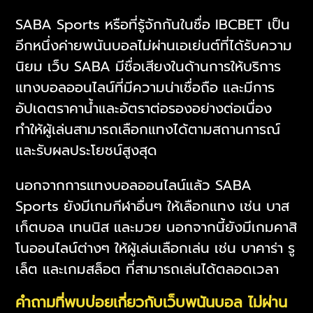
SABA Sports หรือที่รู้จักกันในชื่อ IBCBET เป็น
อีกหนึ่งค่ายพนันบอลไม่ผ่านเอเย่นต์ที่ได้รับความ
นิยม เว็บ SABA มีชื่อเสียงในด้านการให้บริการ
แทงบอลออนไลน์ที่มีความน่าเชื่อถือ และมีการ
อัปเดตราคาน้ำและอัตราต่อรองอย่างต่อเนื่อง
ทำให้ผู้เล่นสามารถเลือกแทงได้ตามสถานการณ์
และรับผลประโยชน์สูงสุด
นอกจากการแทงบอลออนไลน์แล้ว SABA
Sports ยังมีเกมกีฬาอื่นๆ ให้เลือกแทง เช่น บาส
เก็ตบอล เทนนิส และมวย นอกจากนี้ยังมีเกมคาสิ
โนออนไลน์ต่างๆ ให้ผู้เล่นเลือกเล่น เช่น บาคาร่า รู
เล็ต และเกมสล็อต ที่สามารถเล่นได้ตลอดเวลา
คำถามที่พบบ่อยเกี่ยวกับเว็บพนันบอล ไม่ผ่าน