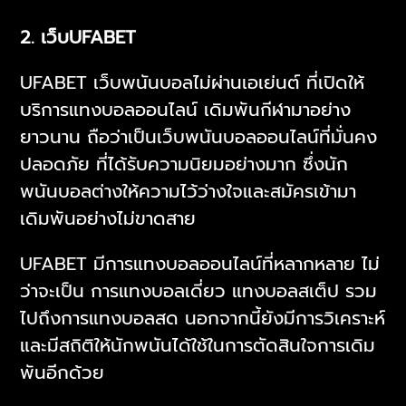
2. เว็บUFABET
UFABET เว็บพนันบอลไม่ผ่านเอเย่นต์ ที่เปิดให้
บริการแทงบอลออนไลน์ เดิมพันกีฬามาอย่าง
ยาวนาน ถือว่าเป็นเว็บพนันบอลออนไลน์ที่มั่นคง
ปลอดภัย ที่ได้รับความนิยมอย่างมาก ซึ่งนัก
พนันบอลต่างให้ความไว้ว่างใจและสมัครเข้ามา
เดิมพันอย่างไม่ขาดสาย
UFABET มีการแทงบอลออนไลน์ที่หลากหลาย ไม่
ว่าจะเป็น การแทงบอลเดี่ยว แทงบอลสเต็ป รวม
ไปถึงการแทงบอลสด นอกจากนี้ยังมีการวิเคราะห์
และมีสถิติให้นักพนันได้ใช้ในการตัดสินใจการเดิม
พันอีกด้วย