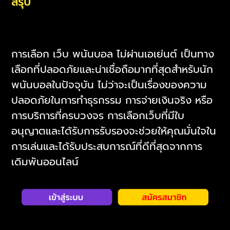
สรุป
การเลือก เว็บ พนันบอล ไม่ผ่านเอเย่นต์ เป็นทาง
เลือกที่ปลอดภัยและน่าเชื่อถือมากที่สุดสำหรับนัก
พนันบอลในปัจจุบัน ไม่ว่าจะเป็นเรื่องของความ
ปลอดภัยในการทำธุรกรรม การจ่ายเงินจริง หรือ
การบริการที่ครบวงจร การเลือกเว็บที่มีใบ
อนุญาตและได้รับการรับรองจะช่วยให้คุณมั่นใจใน
การเล่นและได้รับประสบการณ์ที่ดีที่สุดจากการ
เดิมพันออนไลน์