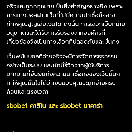
จริงและถูกกฎหมายเป็นสิ่งสำคัญอย่างยิ่ง เพราะ
การแทงบอลผ่านเว็บที่ไม่มีความน่าเชื่อถืออาจ
ทำให้คุณสูญเสียเงินได้ ดังนั้น การเลือกเว็บที่มีใบ
อนุญาตและได้รับการรับรองจากองค์กรที่
เกี่ยวข้องจึงเป็นทางเลือกที่ปลอดภัยและมั่นคง
เว็บพนันบอลที่จ่ายจริงจะมีการจัดการธุรกรรม
อย่างเป็นระบบ และมักมีรีวิวจากผู้ใช้บริการ
มากมายที่ยืนยันถึงความน่าเชื่อถือของเว็บนั้นๆ
ทำให้คุณมั่นใจได้ว่าเงินของคุณจะถูกจ่ายครบ
ถ้วนและตรงเวลา
sbobet คาสิโน และ sbobet บาคาร่า