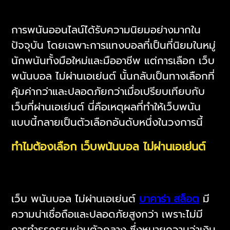
การพนันออนไลน์ได้รับความนิยมอย่างมากใน
ปัจจุบัน โดยเฉพาะการแทงบอลที่เป็นที่นิยมในหมู่
นักพนันทั้งมือใหม่และมืออาชีพ แต่การเลือก เว็บ
พนันบอล ไม่ผ่านเอเย่นต์ นั้นกลับเป็นทางเลือกที่
คุ้มค่ากว่าและปลอดภัยกว่าเมื่อเปรียบเทียบกับ
เว็บที่ผ่านเอเย่นต์ นี่คือเหตุผลที่ทำให้เว็บพนัน
แบบนี้กลายเป็นตัวเลือกอันดับหนึ่งในวงการนี้
ทำไมต้องเลือก เว็บพนันบอล ไม่ผ่านเอเย่นต์
เว็บ พนันบอล ไม่ผ่านเอเย่นต์
บาคาร่า สล็อต
มี
ความน่าเชื่อถือและปลอดภัยสูงกว่า เพราะไม่มี
การทำธุรกรรมผ่านตัวกลาง ซึ่งหมายความว่าเงิน