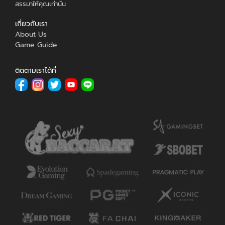
สรรมาให้คุณเท่านั้น
เกี่ยวกับเรา
About Us
Game Guide
ติดตามเราได้ที่