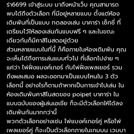
ร่า6699 เข้าสู่ระบบ มาถึงหน้าเว็บ คุณสามารถ
พบได้ถึงตัวเลือก ที่มีอยู่หลายแบบ ตั้งแต่ห้อง
เดิมพันที่เป็นแบบ ทดลองเล่น บาคาร่า เช็กชี่ ที่
เตรียมไว้ให้ลองเล่นกันแบบฟรี ๆ และในขณะ
เดียวกันก็มีคาสิโนสดอยู่ด้วย
ส่วนหลายแบบในที่นี้ ก็คือภายในห้องเดิมพัน คุณ
จะเห็นได้ถึงการเล่นแบบทั่วไป ที่เลือกไปง่าย ๆ
แค่ว่า ไพ่ฝั่งแบงค์เกอร์ กับไพ่ฝั่งเพลเยอร์ รวม
ถึงผลเสมอ ผลจะออกมาเป็นแบบไหนใน 3 ตัว
เลือกนี้ อย่างไรก็ตามถ้าหากเป็นการเข้าไปเล่น ใน
ห้องเดิมพันคาสิโนสดของ poipet บาคาร่า ใน
แบบฉบับของผู้เล่นเอเชีย ก็จะมีตัวเลือกให้ได้ลง
เดิมพันกันมากกว่านี้
พวกตัวเลือกอย่างเช่น ไพ่แบงค์เกอร์คู่ หรือไพ่
เพลเยอร์คู่ ก็จะเป็นตัวเลือกภายในเกมบน เวบบา