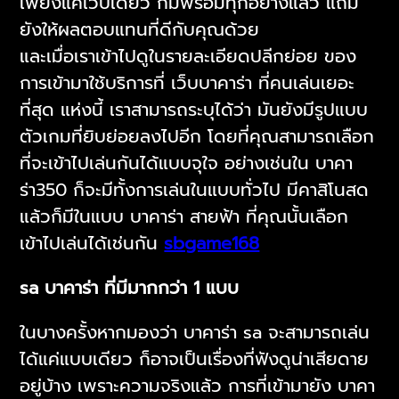
เพียงแค่เว็บเดียว ก็มีพร้อมทุกอย่างแล้ว แถม
ยังให้ผลตอบแทนที่ดีกับคุณด้วย
และเมื่อเราเข้าไปดูในรายละเอียดปลีกย่อย ของ
การเข้ามาใช้บริการที่ เว็บบาคาร่า ที่คนเล่นเยอะ
ที่สุด แห่งนี้ เราสามารถระบุได้ว่า มันยังมีรูปแบบ
ตัวเกมที่ยิบย่อยลงไปอีก โดยที่คุณสามารถเลือก
ที่จะเข้าไปเล่นกันได้แบบจุใจ อย่างเช่นใน บาคา
ร่า350 ก็จะมีทั้งการเล่นในแบบทั่วไป มีคาสิโนสด
แล้วก็มีในแบบ บาคาร่า สายฟ้า ที่คุณนั้นเลือก
เข้าไปเล่นได้เช่นกัน
sbgame168
sa บาคาร่า ที่มีมากกว่า 1 แบบ
ในบางครั้งหากมองว่า บาคาร่า sa จะสามารถเล่น
ได้แค่แบบเดียว ก็อาจเป็นเรื่องที่ฟังดูน่าเสียดาย
อยู่บ้าง เพราะความจริงแล้ว การที่เข้ามายัง บาคา