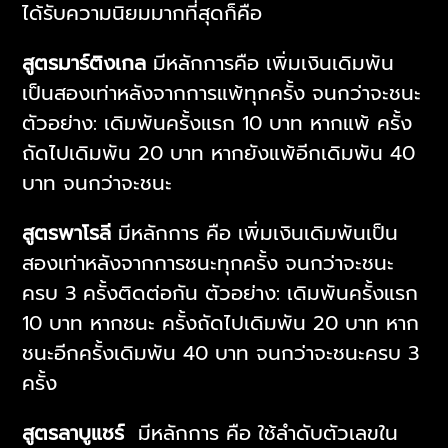
ได้รับความนิยมมากที่สุดก็คือ
สูตรมาร์ติงเกล
มีหลักการคือ เพิ่มเงินเดิมพัน
เป็นสองเท่าหลังจากการแพ้ทุกครั้ง จนกว่าจะชนะ
ตัวอย่าง: เดิมพันครั้งแรก 10 บาท หากแพ้ ครั้ง
ถัดไปเดิมพัน 20 บาท หากยังแพ้อีกเดิมพัน 40
บาท จนกว่าจะชนะ
สูตรพาโรลี
มีหลักการ คือ เพิ่มเงินเดิมพันเป็น
สองเท่าหลังจากการชนะทุกครั้ง จนกว่าจะชนะ
ครบ 3 ครั้งติดต่อกัน ตัวอย่าง: เดิมพันครั้งแรก
10 บาท หากชนะ ครั้งถัดไปเดิมพัน 20 บาท หาก
ชนะอีกครั้งเดิมพัน 40 บาท จนกว่าจะชนะครบ 3
ครั้ง
สูตรลาบูแชร์
มีหลักการ คือ ใช้ลำดับตัวเลขใน