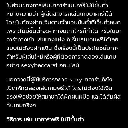
ในส่วนของการเล่นบาคาร่าแบบฟรีไม่มีขั้นต่ำ
หมายความว่า ผู้เล่นสามารถเล่นเกมบาคาร่าได้
โดยไม่ต้องฝากเงินตามจำนวนขั้นต่ำที่เว็บกำหนด
เพราะไม่มีขั้นต่ำจะฝากเงินเท่าไหร่ก็ทำได้ หรือในบา
คาร่าทางเข้า เล่นบางแห่ง ก็เริ่มเล่นเกมฟรีได้เลย
แบบไม่ต้องฝากเงิน ซึ่งเรื่องนี้เป็นประโยชน์มากๆ
สำหรับผู้เล่นใหม่หรือผู้ที่ต้องการทดลองเล่นเกม
อย่าง sexybaccarat ออนไลน์
นอกจากนี้ผู้ให้บริการอย่าง sexyบาคาร่า ก็ยัง
เปิดให้ทดลองเล่นเกมฟรีได้ โดยไม่ต้องใช้เงิน
จริงเพื่อช่วยให้สมาชิกได้ฝึกฝนฝีมือ และได้สัมผัส
กับเกมจริงๆ
วิธีการ เล่น บาคาร่าฟรี ไม่มีขั้นต่ำ