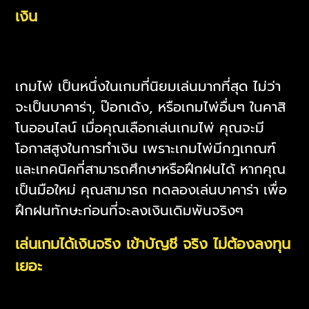
เงิน
เกมไพ่ เป็นหนึ่งในเกมที่นิยมเล่นมากที่สุด ไม่ว่า
จะเป็นบาคาร่า, ป๊อกเด้ง, หรือเกมไพ่อื่นๆ ในคาสิ
โนออนไลน์ เมื่อคุณเลือกเล่นเกมไพ่ คุณจะมี
โอกาสสูงในการทำเงิน เพราะเกมไพ่มีกฎเกณฑ์
และเทคนิคที่สามารถศึกษาหรือฝึกฝนได้ หากคุณ
เป็นมือใหม่ คุณสามารถ ทดลองเล่นบาคาร่า เพื่อ
ฝึกฝนทักษะก่อนที่จะลงเงินเดิมพันจริงๆ
เล่นเกมได้เงินจริง เข้าบัญชี จริง ไม่ต้องลงทุน
เยอะ