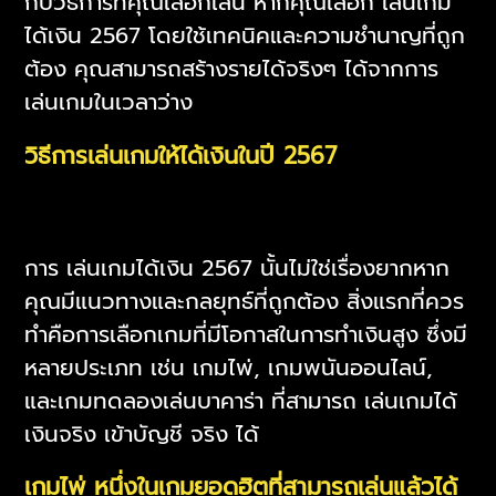
กับวิธีการที่คุณเลือกเล่น หากคุณเลือก เล่นเกม
ได้เงิน 2567 โดยใช้เทคนิคและความชำนาญที่ถูก
ต้อง คุณสามารถสร้างรายได้จริงๆ ได้จากการ
เล่นเกมในเวลาว่าง
วิธีการเล่นเกมให้ได้เงินในปี 2567
การ เล่นเกมได้เงิน 2567 นั้นไม่ใช่เรื่องยากหาก
คุณมีแนวทางและกลยุทธ์ที่ถูกต้อง สิ่งแรกที่ควร
ทำคือการเลือกเกมที่มีโอกาสในการทำเงินสูง ซึ่งมี
หลายประเภท เช่น เกมไพ่, เกมพนันออนไลน์,
และเกมทดลองเล่นบาคาร่า ที่สามารถ เล่นเกมได้
เงินจริง เข้าบัญชี จริง ได้
เกมไพ่ หนึ่งในเกมยอดฮิตที่สามารถเล่นแล้วได้