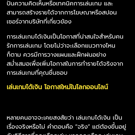
ปันความคิดเห็นหรือเทคนิคการเล่นเกม และ
สามารถสร้างรายได้จากการโฆษณาหรือสปอน
เซอร์จากบริษัทที่เกี่ยวข้อง
การเล่นเกมได้เงินเป็นโอกาสที่น่าสนใจสำหรับคน
รักการเล่นเกม โดยไม่ว่าจะเลือกแนวทางไหน
ก็ตาม ควรมีการวางแผนและฝึกฝนอย่าง
สม่ำเสมอเพื่อเพิ่มโอกาสในการทำรายได้จริงจาก
การเล่นเกมที่คุณชื่นชอบ
เล่นเกมได้เงิน โอกาสใหม่ในโลกออนไลน์
หลายคนอาจจะเคยสงสัยว่า เล่นเกมได้เงิน เป็น
เรื่องจริงหรือไม่ คำตอบคือ “จริง” แต่ต้องขึ้นอยู่