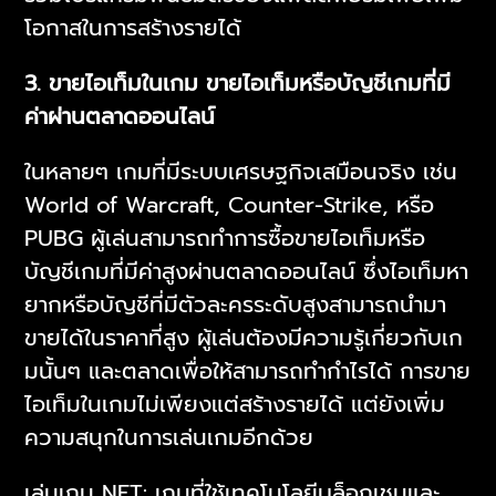
โอกาสในการสร้างรายได้
3. ขายไอเท็มในเกม ขายไอเท็มหรือบัญชีเกมที่มี
ค่าผ่านตลาดออนไลน์
ในหลายๆ เกมที่มีระบบเศรษฐกิจเสมือนจริง เช่น
World of Warcraft, Counter-Strike, หรือ
PUBG ผู้เล่นสามารถทำการซื้อขายไอเท็มหรือ
บัญชีเกมที่มีค่าสูงผ่านตลาดออนไลน์ ซึ่งไอเท็มหา
ยากหรือบัญชีที่มีตัวละครระดับสูงสามารถนำมา
ขายได้ในราคาที่สูง ผู้เล่นต้องมีความรู้เกี่ยวกับเก
มนั้นๆ และตลาดเพื่อให้สามารถทำกำไรได้ การขาย
ไอเท็มในเกมไม่เพียงแต่สร้างรายได้ แต่ยังเพิ่ม
ความสนุกในการเล่นเกมอีกด้วย
เล่นเกม NFT: เกมที่ใช้เทคโนโลยีบล็อกเชนและ