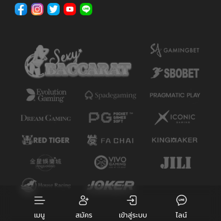
เมนู
สมัคร
เข้าสู่ระบบ
ไลน์