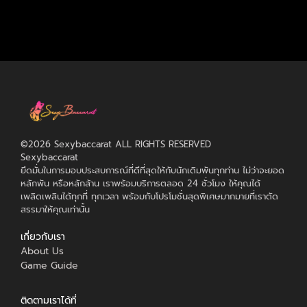
©2026 Sexybaccarat ALL RIGHTS RESERVED
Sexybaccarat
ยึดมั่นในการมอบประสบการณ์ที่ดีที่สุดให้กับนักเดิมพันทุกท่าน ไม่ว่าจะยอด
หลักพัน หรือหลักล้าน เราพร้อมบริการตลอด 24 ชั่วโมง ให้คุณได้
เพลิดเพลินได้ทุกที่ ทุกเวลา พร้อมกับโปรโมชั่นสุดพิเศษมากมายที่เราตัด
สรรมาให้คุณเท่านั้น
เกี่ยวกับเรา
About Us
Game Guide
ติดตามเราได้ที่