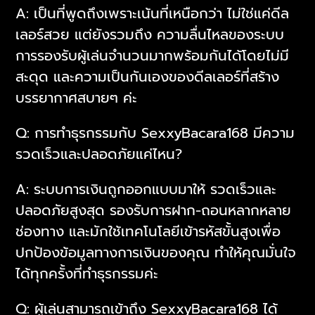
A: เป็นที่พูดถึงเพราะเน้นที่เหนือกว่า ไม่ใช่แค่ดีล
เลอร์สวย แต่ยังรวมถึง ความลื่นไหลของระบบ
การรองรับผู้เล่นจำนวนมากพร้อมกันได้โดยไม่มี
สะดุด และความเป็นกันเองของดีลเลอร์ที่สร้าง
บรรยากาศสบายๆ ค่ะ
Q: การทำธุรกรรมกับ SexxyBacara168 มีความ
รวดเร็วและปลอดภัยแค่ไหน?
A: ระบบการเงินถูกออกแบบมาให้ รวดเร็วและ
ปลอดภัยสูงสุด รองรับการฝาก-ถอนหลากหลาย
ช่องทาง และมักใช้เทคโนโลยีเข้ารหัสขั้นสูงเพื่อ
ปกป้องข้อมูลทางการเงินของคุณ ทำให้คุณมั่นใจ
ได้ทุกครั้งที่ทำธุรกรรมค่ะ
Q: ผู้เล่นสามารถเข้าถึง SexxyBacara168 ได้