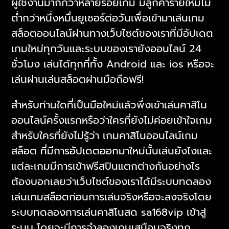
ผู้ใช้งานมากกว่าหลายร้อยเกม มีลูกค้ารายใหม่ไม่
ต่ำกว่าหนึ่งหมื่นยูเซอร์ต่อวันเพื่อเข้ามาเล่นเกม
สล็อตออนไลน์ผ่านทางเว็บไซต์ของเราที่มีอัปเดต
เกมใหม่ทุกวันและระบบของเรายังออนไลน์ 24
ชั่วโมง เล่นได้ทุกที่ทั้ง Android และ ios หรือจะ
เล่นผ่านเล่นสล็อตผ่านมือถือฟรี!
สำหรับท่านใดที่เป็นมือใหม่แล้วพึ่งเข้าเล่นคาสิโน
ออนไลน์ครั้งแรกหรือว่าใครที่ยังไม่ค่อยเข้าใจเกม
สำหรับใครที่ยังไม่รู้ว่า เกมคาสิโนออนไลน์เกม
สล็อต ที่มีการอัปเดตออกมาใหม่นั้นเล่นยังไงและ
แต่ละเกมมีการเข้าฟรีสปินแตกต่างกันอย่างไร
ต้องบอกเลยว่าเว็บไซต์ของเราได้มีระบบทดลอง
เล่นเกมสล็อตก่อนการเล่นจริงหรือจะลงจริงโดย
ระบบทดลองการเล่นคาสิโนสด sa168vip เข้าสู่
ระบบ โดยจะมีการจำลองเกมเสมือนจริงทุก