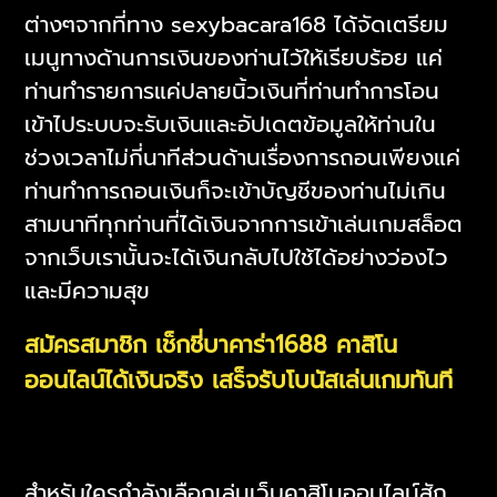
ต่างๆจากที่ทาง sexybacara168 ได้จัดเตรียม
เมนูทางด้านการเงินของท่านไว้ให้เรียบร้อย แค่
ท่านทำรายการแค่ปลายนิ้วเงินที่ท่านทำการโอน
เข้าไประบบจะรับเงินและอัปเดตข้อมูลให้ท่านใน
ช่วงเวลาไม่กี่นาทีส่วนด้านเรื่องการถอนเพียงแค่
ท่านทำการถอนเงินก็จะเข้าบัญชีของท่านไม่เกิน
สามนาทีทุกท่านที่ได้เงินจากการเข้าเล่นเกมสล็อต
จากเว็บเรานั้นจะได้เงินกลับไปใช้ได้อย่างว่องไว
และมีความสุข
สมัครสมาชิก เช็กชี่บาคาร่า1688 คาสิโน
ออนไลน์ได้เงินจริง เสร็จรับโบนัสเล่นเกมทันที
สำหรับใครกำลังเลือกเล่นเว็บคาสิโนออนไลน์สัก