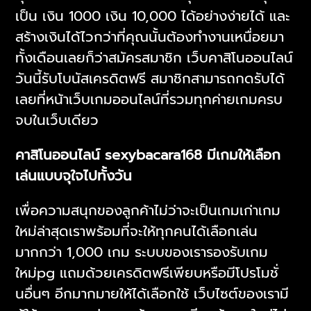
เป็น เงิน 1000 เงิน 10,000 ได้อย่างง่ายได้ และ
สร้างเงินได้ไวกว่าที่คุณนั้นต้องทำงานเหนื่อยมา
ทั้งเดือนเลยก็ว่าสมัครสมาชิก เว็บคาสิโนออนไลน์
วันนี้รับโบนัสเครดิตฟรี สมาชิกสามารถกดรับได้
เลยที่หน้าเว็บเกมออนไลน์ที่รวมทุกค่ายเกมครบ
จบในเว็บเดียว
คาสิโนออนไลน์ sexybacara168 มีเกมให้เลือก
เล่นแบบจุใจไปทั้งวัน
เพื่อความสนุกของลูกค้าไม่ว่าจะเป็นเกมเก่าเกม
ใหม่ล่าสุดเราพร้อมที่จะให้ทุกคนได้เลือกเล่น
มากกว่า 1,000 เกม ระบบของเรารองรับเกม
ใหม่pg แถมด้วยเครดิตฟรีเพียบหรือมีโปรโมชั่
นอื่นๆ อีกมากมายให้ได้เลือกใช้ เว็บไซต์ของเรามี