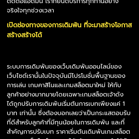
ติดต่อแอดมิน เราก็ยินดีบริการทุกท่านอย่าง
จริงใจทุกช่วงเวลา
เปิดช่องทางของการเดิมพัน ที่จะมาสร้างโอกาส
สร้างสร้างได้
ระบบการเดิมพันของเว็บเดิมพันออนไลน์ของ
เว็บไซต์เรานั้นในปัจจุบันมีโปรโมชั่นพื้นฐานของ
การเล่น เกมคาสิโนและเกมสล็อตมาใหม่ ให้กับ
ลูกค้าอย่างมากมายโดยเฉพาะเกมสล็อตเจ้าดัง
ได้ถูกปรับการเดิมพันเริ่มต้นการเบทเพียงแค่ 1
บาท เท่านั้น ซึ่งต้องบอกเลยว่าเป็นกระแสตอบรับ
ที่ดีสำหรับลูกค้าที่มีทุนน้อยในการเดิมพัน และที่
สำคัญการปรับเบท ราคาเริ่มต้นเดิมพันเกมสล็อต