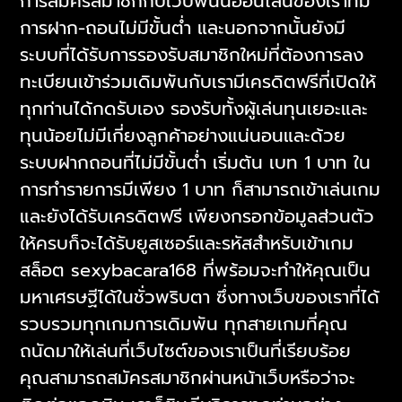
การสมัครสมาชิกกับเว็บพนันออนไลน์ของเราที่มี
การฝาก-ถอนไม่มีขั้นต่ำ และนอกจากนั้นยังมี
ระบบที่ได้รับการรองรับสมาชิกใหม่ที่ต้องการลง
ทะเบียนเข้าร่วมเดิมพันกับเรามีเครดิตฟรีที่เปิดให้
ทุกท่านได้กดรับเอง รองรับทั้งผู้เล่นทุนเยอะและ
ทุนน้อยไม่มีเกี่ยงลูกค้าอย่างแน่นอนและด้วย
ระบบฝากถอนที่ไม่มีขั้นต่ำ เริ่มต้น เบท 1 บาท ใน
การทำรายการมีเพียง 1 บาท ก็สามารถเข้าเล่นเกม
และยังได้รับเครดิตฟรี เพียงกรอกข้อมูลส่วนตัว
ให้ครบก็จะได้รับยูสเซอร์และรหัสสำหรับเข้าเกม
สล็อต sexybacara168 ที่พร้อมจะทำให้คุณเป็น
มหาเศรษฐีได้ในชั่วพริบตา ซึ่งทางเว็บของเราที่ได้
รวบรวมทุกเกมการเดิมพัน ทุกสายเกมที่คุณ
ถนัดมาให้เล่นที่เว็บไซต์ของเราเป็นที่เรียบร้อย
คุณสามารถสมัครสมาชิกผ่านหน้าเว็บหรือว่าจะ