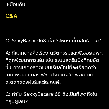
เหมือนกัน
Q&A
Q: SexyBacara168 มีอะไรใหม่ๆ ที่น่าสนใจบ้าง?
A: ที่แตกต่างคือเรื่อง นวัตกรรมและฟีเจอร์เฉพาะ
ที่ถูกพัฒนาการเล่น เช่น ระบบสตรีมมิ่งที่คมชัด
ขึ้น การแสดงสถิติแบบเรียลไทม์ที่ละเอียดกว่า
เดิม หรืออินเทอร์เฟซที่ปรับแต่งได้เพื่อความ
สะดวกของผู้เล่นแต่ละคนค่ะ
Q: ทำไม SexxyBacara168 ถึงเป็นที่พูดถึงใน
กลุ่มผู้เล่น?