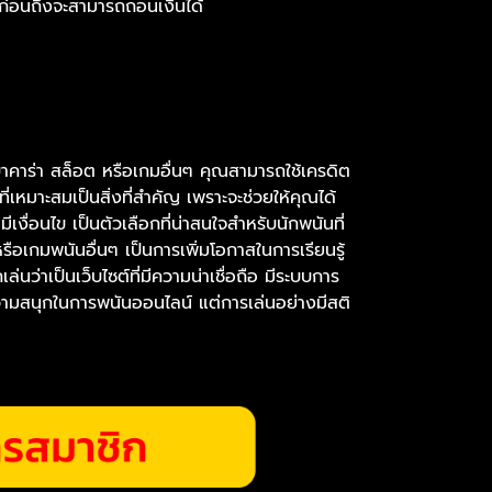
์ก่อนถึงจะสามารถถอนเงินได้
มบาคาร่า สล็อต หรือเกมอื่นๆ คุณสามารถใช้เครดิต
ี่เหมาะสมเป็นสิ่งที่สำคัญ เพราะจะช่วยให้คุณได้
งื่อนไข เป็นตัวเลือกที่น่าสนใจสำหรับนักพนันที่
ือเกมพนันอื่นๆ เป็นการเพิ่มโอกาสในการเรียนรู้
่นว่าเป็นเว็บไซต์ที่มีความน่าเชื่อถือ มีระบบการ
ความสนุกในการพนันออนไลน์ แต่การเล่นอย่างมีสติ