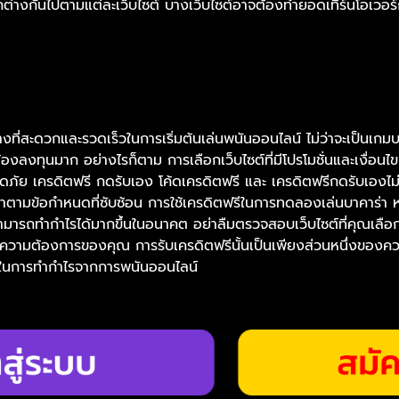
ต่างกันไปตามแต่ละเว็บไซต์ บางเว็บไซต์อาจต้องทำยอดเทิร์นโอเวอร
างที่สะดวกและรวดเร็วในการเริ่มต้นเล่นพนันออนไลน์ ไม่ว่าจะเป็นเก
องลงทุนมาก อย่างไรก็ตาม การเลือกเว็บไซต์ที่มีโปรโมชั่นและเงื่อนไขท
อดภัย
เครดิตฟรี กดรับเอง โค้ดเครดิตฟรี และ เครดิตฟรีกดรับเองไม่มีเ
ทำตามข้อกำหนดที่ซับซ้อน การใช้เครดิตฟรีในการทดลองเล่นบาคาร่า หร
ณสามารถทำกำไรได้มากขึ้นในอนาคต
อย่าลืมตรวจสอบเว็บไซต์ที่คุณเลือกเล
สมกับความต้องการของคุณ การรับเครดิตฟรีนั้นเป็นเพียงส่วนหนึ่งของ
สุดในการทำกำไรจากการพนันออนไลน์