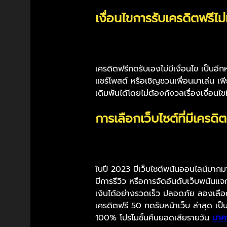
เงื่อนไขการรับเครดิตฟรีไม่ม
เครดิตฟรีกดรับเองไม่มีเงื่อนไข เป็นอี
แชร์โพสต์ หรือเชิญชวนเพื่อนมาเล่น เพี
เดิมพันได้โดยไม่ต้องกังวลเรื่องเงื่อนไขท
การเลือกเว็บไซต์ที่มีเครดิ
ในปี 2023 มีเว็บไซต์พนันออนไลน์มากมายท
มีการรีวิว หรือการจัดอันดับเว็บพนันแจ
เงินได้อย่างรวดเร็ว ปลอดภัย
ลองเลือก
เครดิตฟรี 50 กดรับหน้าเว็บ ล่าสุด เป็
100% โปรโมชั้นคืนยอดเสียรายวัน
บาค