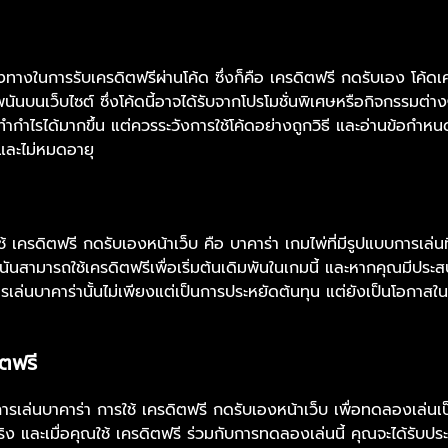
งทางในการรับเครดิตฟรีผ่านโค้ด ซึ่งก็คือ เครดิตฟรี กดรับเอง โค้ดเคร
ันบนเว็บไซต์ ซึ่งโค้ดนี้อาจได้รับจากโปรโมชั่นพิเศษหรือกิจกรรมต่างๆ ท
ำกำไรได้มากขึ้น แต่ควรระวังการใช้โค้ดอย่างถูกวิธี และอ่านข้อกำหนด
องและไม่หมดอายุ
 เครดิตฟรี กดรับเองหน้าเว็บ คือ บาคาร่า เกมไพ่ที่มีรูปแบบการเล่นที่
ันสามารถใช้เครดิตฟรีเพื่อเริ่มต้นเดิมพันในเกมนี้ และหากคุณมี
ารเล่นบาคาร่านั้นไม่เพียงแต่เป็นการประหยัดต้นทุน แต่ยังเป็นโอก
ตฟรี
ับการเล่นบาคาร่า การใช้ เครดิตฟรี กดรับเองหน้าเว็บ เพื่อทดลองเล่น
ริง และเมื่อคุณใช้ เครดิตฟรี ร่วมกับการทดลองเล่นนี้ คุณจะได้รับประ