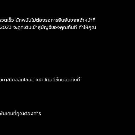
ะรวดเร็ว นักพนันไม่ต้องรอการยืนยันจากเจ้าหน้าที่
2023 จะถูกเติมเข้าสู่บัญชีของคุณทันที ทำให้คุณ
งคาสิโนออนไลน์ต่างๆ โดยมีขั้นตอนดังนี้
ษะในเกมที่คุณต้องการ