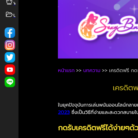
vip
บทความ
หน้าแรก
บทความ
เครดิตฟรี กดร
เครดิตฟ
ในยุคปัจจุบันการเล่นพนันออนไลน์กลายเป
2023
ซึ่งเป็นวิธีที่ง่ายและสะดวกสบายใ
กดรับเครดิตฟรีได้ง่ายๆด้