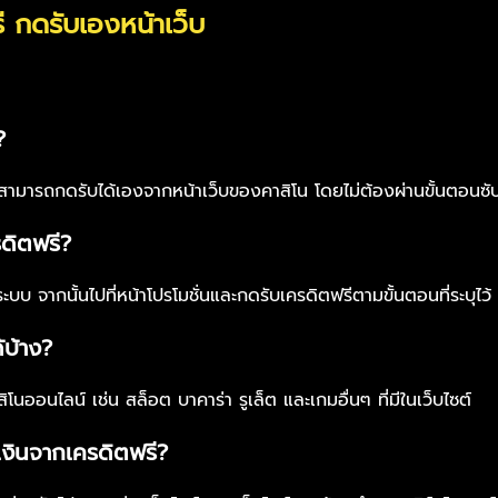
ี กดรับเองหน้าเว็บ
?
ล่นสามารถกดรับได้เองจากหน้าเว็บของคาสิโน โดยไม่ต้องผ่านขั้นตอนซั
รดิตฟรี?
ระบบ จากนั้นไปที่หน้าโปรโมชั่นและกดรับเครดิตฟรีตามขั้นตอนที่ระบุไว้
้บ้าง?
โนออนไลน์ เช่น สล็อต บาคาร่า รูเล็ต และเกมอื่นๆ ที่มีในเว็บไซต์
เงินจากเครดิตฟรี?