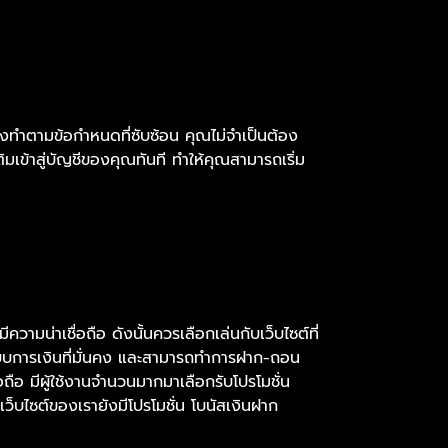
ต้องทำตามข้อกำหนดที่ซับซ้อน คุณไม่จำเป็นต้อง
มเข้าสู่บัญชีของคุณทันที ทำให้คุณสามารถเริ่ม
วามน่าเชื่อถือ ดังนั้นควรเลือกเล่นกับเว็บไซต์ที่
ีระบบการเงินที่มั่นคง และสามารถทำการฝาก-ถอน
่อถือ มีผู้ใช้งานจำนวนมากมาเลือกรับโปรโมชั่น
เว็บไซต์ของเรายังมีโปรโมชั่น โบนัสเงินฝาก