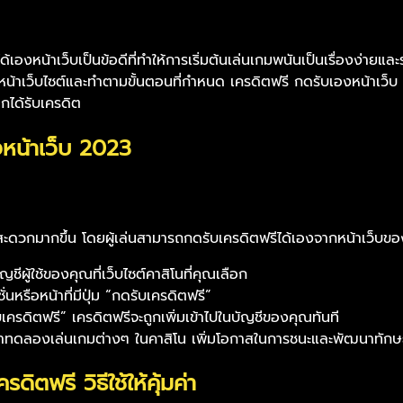
เองหน้าเว็บเป็นข้อดีที่ทำให้การเริ่มต้นเล่นเกมพนันเป็นเรื่องง่ายแล
่หน้าเว็บไซต์และทำตามขั้นตอนที่กำหนด เครดิตฟรี กดรับเองหน้าเว็บ 
ากได้รับเครดิต
องหน้าเว็บ 2023
สะดวกมากขึ้น โดยผู้เล่นสามารถกดรับเครดิตฟรีได้เองจากหน้าเว็บขอ
่บัญชีผู้ใช้ของคุณที่เว็บไซต์คาสิโนที่คุณเลือก
ั่นหรือหน้าที่มีปุ่ม “กดรับเครดิตฟรี”
บเครดิตฟรี” เครดิตฟรีจะถูกเพิ่มเข้าไปในบัญชีของคุณทันที
้รับมาทดลองเล่นเกมต่างๆ ในคาสิโน เพิ่มโอกาสในการชนะและพัฒนาทัก
ิตฟรี วิธีใช้ให้คุ้มค่า