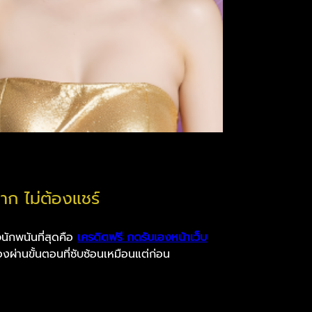
าก ไม่ต้องแชร์
จนักพนันที่สุดคือ
เครดิตฟรี กดรับเองหน้าเว็บ
องผ่านขั้นตอนที่ซับซ้อนเหมือนแต่ก่อน