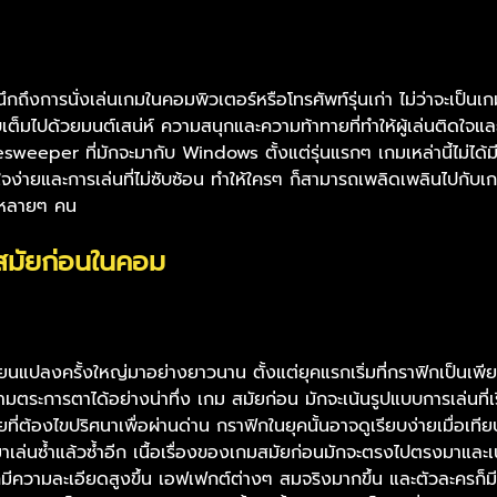
ึงการนั่งเล่นเกมในคอมพิวเตอร์หรือโทรศัพท์รุ่นเก่า ไม่ว่าจะเป็นเก
กลับเต็มไปด้วยมนต์เสน่ห์ ความสนุกและความท้าทายที่ทำให้ผู้เล่นติดใจแ
eeper ที่มักจะมากับ Windows ตั้งแต่รุ่นแรกๆ เกมเหล่านี้ไม่ได้มีก
้าใจง่ายและการเล่นที่ไม่ซับซ้อน ทำให้ใครๆ ก็สามารถเพลิดเพลินไปกับเกม
องหลายๆ คน
สมัยก่อนในคอม
นแปลงครั้งใหญ่มาอย่างยาวนาน ตั้งแต่ยุคแรกเริ่มที่กราฟิกเป็นเพียง
มตระการตาได้อย่างน่าทึ่ง
เกม สมัยก่อน มักจะเน้นรูปแบบการเล่นที่เ
ี่ต้องไขปริศนาเพื่อผ่านด่าน กราฟิกในยุคนั้นอาจดูเรียบง่ายเมื่อเท
ับมาเล่นซ้ำแล้วซ้ำอีก เนื้อเรื่องของเกมสมัยก่อนมักจะตรงไปตรงมาแล
ความละเอียดสูงขึ้น เอฟเฟกต์ต่างๆ สมจริงมากขึ้น และตัวละครก็มีรายละ