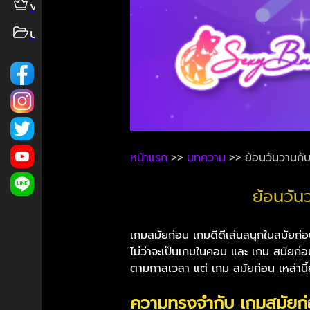
vip
บทความ
หน้าแรก
บทความ
ย้อนวันวานกั
ย้อนวัน
เกมสมัยก่อน เกมดีดีเล่นสนุกในสมัยก่อ
ไม่ว่าจะเป็นเกมในคอม และ เกม สมัยก่อน
ตามกาลเวลา แต่ เกม สมัยก่อน เหล่านี้
ความทรงจำกับ เกมสมัยก