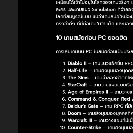
เหมือนได้เข้าไปอยู่ในโลกของเกมจริงๆ 
ละคร และเกมแนว Simulation ที่จำลองส
โลกที่สมบูรณ์แบบ
แม้ว่าเกมสมัยใหม่จะ
ทรงจำดีๆ ที่มีต่อเกมในวัยเด็ก และมองห
10 เกมสมัยก่อน PC ยอดฮิต
การเล่นเกมบน PC ในสมัยก่อนเป็นประสบก
Diablo II
– เกมแนวแอ็คชั่น RPG ที
Half-Life
– เกมยิงมุมมองบุคคลที่
The Sims
– เกมจำลองชีวิตที่ให
StarCraft
– เกมวางแผนแบบเรียลไท
Age of Empires II
– เกมวางแผน
Command & Conquer: Red A
Baldur’s Gate
– เกม RPG ที่มีเน
Doom
– เกมยิงมุมมองบุคคลที่หน
Warcraft III
– เกมวางแผนที่มีเนื้
Counter-Strike
– เกมยิงมุมมองบ