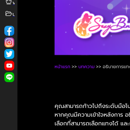
vip
บทความ
หน้าแรก
บทความ
อธิบายการแทงบ
คุณสามารถก้าวไปถึงระดับมือ
หากคุณมีความเข้าใจหลังการ อธิ
เลือกที่สามารถเลือกแทงได้ และก