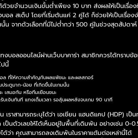
ยจำนวนเงินขั้นต่ำเพียง 10 บาท ส่งผลให้เป็นเรื่องที่ง่า
 สเต็ป โดยที่เริ่มต้นแค่ 2 คู่ได้ ก็ช่วยให้เป็นเรื่องง่า
ันนั้น จากตัวเลือกที่มีไม่ต่ำกว่า 500 คู่ในช่วงสุดสัปดาห
 แทงบอลออนไลน์ผ่านเว็บบาคาร่า สมาชิกควรได้ทราบข้อม
ปนี้
อล ที่ให้ความสำคัญกับผลแพ้ชนะ และผลสกอร์
ระตูมาก-น้อย ที่เกิดขึ้นในเกมนั้น
ชนะ เสมอกัน หรือทีมเยือนชนะ
ะรับเงินทันที แทงเต็มเวลา รอลุ้นผลหลังจบเกม 90 นาที
นั้น เราสามารถระบุได้ว่า เอเชียน แฮนดิแคป (HDP) เป็นท
็นตัวเลขให้ได้เห็นอยู่ในพื้นที่เดิมพัน อย่างเช่น 0-0.5 หร
้ว่า คุณสามารถลงเดิมพันในราคาแต้มต่อเหล่านี้ได้