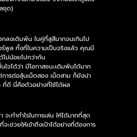
อลชุด)
กลงเดิมพัน ในคู่ที่สูสีมากจนเกินไป
ร์พูล ทั้งที่ในความเป็นจริงแล้ว คุณมี
ด้ไม่น้อยไปกว่ากัน
มั่นใจได้ว่า มีโอกาสชนะเดิมพันได้มาก
แต่การต่อลุ้นเม็ดสอง เม็ดสาม ก็ยังน่า
่ดี นี่คือตัวอย่างที่ใช้ได้ผล
่า จะทำกำไรในการเล่น ให้ได้มากที่สุด
ะช่วยให้เข้าถึงเป้าได้อย่างที่ต้องการ