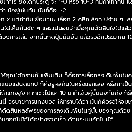
ท่าไร ยิงได้กี่ประตู จะ 1-0 หรือ 10-0 ก็มีค่าเท่ากัน แ
า มีอยู่เช่นกัน นั่นก็คือ 1×2
ือก x แต่ถ้าทีมเยือนชนะ เลือก 2 คลิกเลือกไปง่าย ๆ เล
ได้เห็นกันชัด ๆ และแน่นอนว่าเมื่อคุณตัดสินใจได้แล้ว ก
ี่ต้องการเล่น จากนั้นกดปุ่มยืนยัน แล้วรออีกประมาณ 10-
ายให้คุณได้ทราบกันเพิ่มเติม ก็คือการเลือกลงเดิมพันในค
่นในแบบแฮนดิแคป ก็คือรู้ผลกันในครึ่งแรกเลย หรือถ้าเป
ถ้าแทงสูง หากเตะไปแค่ 10 นาทีแล้วคู่นั้นยิงกันถึง ก็ร
นี้ อธิบายการแทงบอล ให้ทราบได้ว่า มันก็คือรอให้จ
ก็ตัดสินผลลัพธ์ของการลงเดิมพันในคู่นั้นของคุณด้วย 
งินออกไปใช้ได้อย่างรวดเร็ว ด้วยระบบอัตโนมัติ