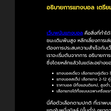
อธิบายการแทงบอล เตรียม
เว็บพนันแทงบอล
คือสิ่งที่ทำได
ชนะเดิมพันสูง หลีกเลี่ยงการเล่น
ต้องการประสบความสำเร็จกับเ
เราจะเริ่มต้นจากการ อธิบายกา
ซึ่งโดยหลักแล้วในแต่ละอย่าง
แทงบอลเดี่ยว เลือกแทงคู่เดียว ใ
แทงบอลสเต็ป เลือกแทง 2-12 คู่ 
ราคาบอล มีทั้งแฮนดิแคป, สูงต่ำ,
เลือกแทงได้ทั้งแบบเฉพาะครึ่งแ
นี่คือตัวเลือกตามปกติ ที่เราพบ
แทงในหนึ่งบิลล์ (ขั้นต่ำ) อยา