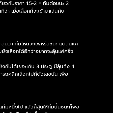
เดียวกันราคา 1.5-2 = ทีมต่อชนะ 2
ีว่า เมื่อเลือกที่จะเข้ามาเล่นกับ
ุ้นว่า ทีมไหนจะแพ้หรือชนะ แต่ลุ้นแค่
มยังเลือกได้อีกว่าอยากจะลุ้นแค่ครึ่ง
ยิงกันได้เยอะเกิน 3 ประตู มีลุ้นถึง 4
รถคลิกเลือกไปที่ตัวเลขนั้น เพื่อ
ทีมหนึ่งไป แล้วก็ลุ้นให้ทีมนั้นชนะก็พอ