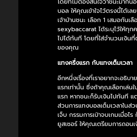
โดยที่ไม่ต้องสนใจว่าชนะมากน้อยเ
บอล ให้คุณเข้าใจไว้ตรงนี้ได้เลยว่
เจ้าบ้านชนะ เลือก 1 เสมอกันเล
sexybaccarat ได้ระบุไว้ให้ทุกคน
ไปได้ทันที โดยที่ใส่จำนวนเงินท
ของคุณ
แทงครึ่งแรก กับแทงเต็มเวลา
อีกหนึ่งเรื่องที่เราอยากจะอธิบ
แรกเท่านั้น ซึ่งถ้าคุณเลือกเล
แรก หากชนะก็รับเงินไปทันที แต่
ส่วนการแทงบอลเต็มเวลาในส่วน
เจ็บ กรรมการเป่าจบเกมเมื่อไร 
ยูสเซอร์ ให้คุณเตรียมการถอนเ