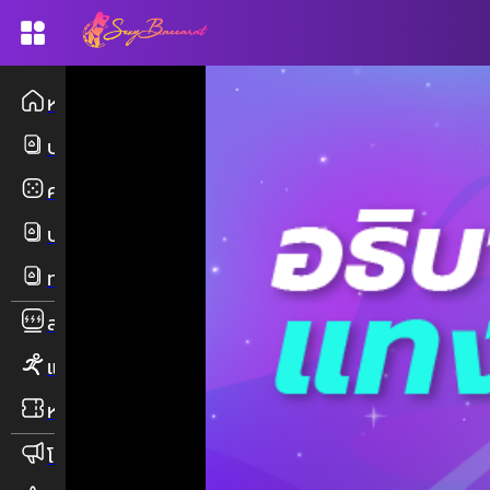
หน้าหลัก
บาคาร่า ความสำเร็จที่เกินคาดของเกมไพ่
คาสิโนออนไลน์
บาคาร่าเว็บตรง
ทดลองเล่นบาคาร่า
สล็อตออนไลน์
แทงบอล
หวย
โปรโมชั่น