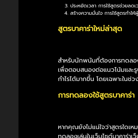
ประหยัดเวลา การใช้สูตรช่วยลดเ
สร้างความมั่นใจ การใช้สูตรทำให้
สูตรบาคาร่าใหม่ล่าสุด
สำหรับนักพนันที่ต้องการทดลองสู
เพื่อตอบสนองต่อแนวโน้มและรูป
กำไรได้มากขึ้น โดยเฉพาะในช่ว
การทดลองใช้สูตรบาคาร่า
หากคุณยังไม่แน่ใจว่าสูตรใดเห
ทดลองเล่นในเว็บไซต์บาคาร่าเว