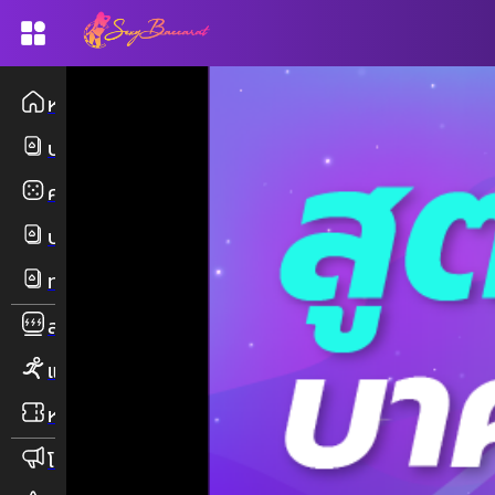
หน้าหลัก
บาคาร่า ความสำเร็จที่เกินคาดของเกมไพ่
คาสิโนออนไลน์
บาคาร่าเว็บตรง
ทดลองเล่นบาคาร่า
สล็อตออนไลน์
แทงบอล
หวย
โปรโมชั่น