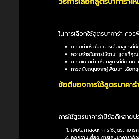
วิธีการเลือกสูตรบาคาร่าให
ในการเลือกใช้สูตรบาคาร่า ควร
ความน่าเชื่อถือ ควรเลือกสูตรที่มีค
ความง่ายในการใช้งาน: สูตรที่คุณ
ความแม่นยำ เลือกสูตรที่มีความแ
การสนับสนุนจากผู้พัฒนา เลือกสู
ข้อดีของการใช้สูตรบาคาร่
การใช้สูตรบาคาร่ามีข้อดีหลายป
เพิ่มโอกาสชนะ การใช้สูตรสามารถช
ลดความเสี่ยง การเล่นบาคาร่าด้วย