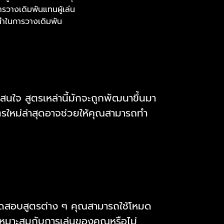
รวางเดิมพันแทนผู้เล่น
ะนำในการวางเดิมพัน
าสนใจ สูตรเหล่านี้มักจะถูกพัฒนาขึ้นมา
ตรใหม่ล่าสุดอาจช่วยให้คุณสามารถทำ
ารทดสอบสูตรต่าง ๆ คุณสามารถใช้โหมด
เหมาะสมกับการเล่นของคุณหรือไม่