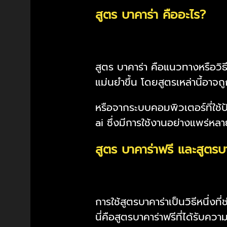
สูตร บาคาร่า คืออะไร?
สูตร บาคาร่า คือแนวทางหรือวิธ
แม่นยำขึ้น โดยสูตรเหล่านี้อาจ
หรือจากระบบคอมพิวเตอร์ที่ใช้ป
ai ซึ่งมีการใช้งานอย่างแพร่ห
สูตร บาคาร่าฟรี และสูตรบาค
การใช้สูตรบาคาร่าเป็นวิธีหนึ่ง
นี่คือสูตรบาคาร่าฟรีที่ได้รับคว