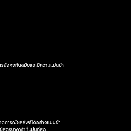
สูตรยังคงทันสมัยและมีความแม่นยำ
ณคาดการณ์ผลลัพธ์ได้อย่างแม่นยำ
ูตรบาคาร่าที่แม่นที่สุด