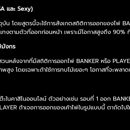
 (SA และ Sexy)
ปัจจุบัน โดยสูตรนี้จะใช้การสังเกตสถิติการออกของไพ่
้ ให้แทงตามตัวที่ออกก่อนหน้า เพราะมีโอกาสสูงถึง 90% 
่มังกร
แทงสวนหลังจากที่มีสถิติการออกไพ่ BANKER หรือ PLAY
ิภาพสูง โดยเฉพาะถ้าใช้การทบไม้เยอะๆ โอกาสที่จะพลา
โต๊ะในคาสิโนออนไลน์ ตัวอย่างเช่น รอบที่ 1 ออก BAN
YER ถ้าเจอการออกของเค้าไพ่ในรูปแบบนี้ ตาถัดไปให