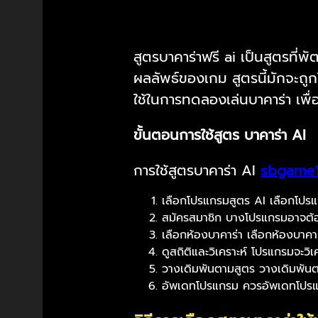
สูตรบาคาร่าฟรี ai เป็นสูตรที่
ผลลัพธ์ของเกม สูตรนี้มักจะถูกใ
ใช้ในการทดลองเล่นบาคาร่า เพื
ขั้นตอนการใช้สูตร บาคาร่า AI
การใช้สูตรบาคาร่า AI
sbgame
เลือกโปรแกรมสูตร AI เลือกโปรแกรม
สมัครสมาชิก บางโปรแกรมอาจต้อ
เลือกห้องบาคาร่า เลือกห้องบาคาร
ดูสถิติและวิเคราะห์ โปรแกรมจะ
วางเดิมพันตามสูตร วางเดิมพันตาม
อัพเดทโปรแกรม ควรอัพเดทโปรแกร