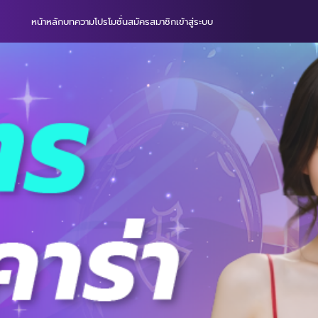
หน้าหลัก
บทความ
โปรโมชั่น
สมัครสมาชิก
เข้าสู่ระบบ