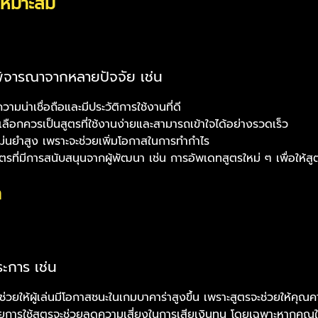
้เหมาะสม
พิจารณาจากหลายปัจจัย เช่น
วามน่าเชื่อถือและมีประวัติการใช้งานที่ดี
เลือกควรเป็นสูตรที่ใช้งานง่ายและสามารถเข้าใจได้อย่างรวดเร็ว
ม่นยำสูง เพราะจะช่วยเพิ่มโอกาสในการทำกำไร
ตรที่มีการสนับสนุนจากผู้พัฒนา เช่น การอัพเดทสูตรใหม่ ๆ เพื่อให้
า
ระการ เช่น
่วยให้ผู้เล่นมีโอกาสชนะในเกมบาคาร่าสูงขึ้น เพราะสูตรจะช่วยให้คุ
การใช้สูตรจะช่วยลดความเสี่ยงในการเสียเงินทุน โดยเฉพาะหากคุณใช้ส