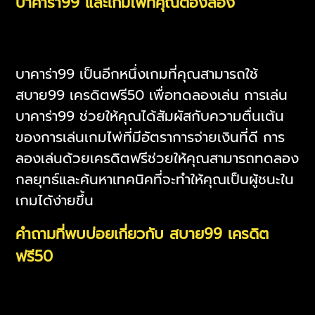
บาคาร่า99 และเกมไพ่ที่คุณต้องลอง
บาคาร่า99 เป็นอีกหนึ่งเกมที่คุณสามารถใช้
สบาย99 เครดิตฟรี50 เพื่อทดลองเล่น การเล่น
บาคาร่า99 ช่วยให้คุณได้สัมผัสกับความตื่นเต้น
ของการเล่นเกมไพ่ที่มีอัตราการจ่ายเงินที่ดี การ
ลองเล่นด้วยเครดิตฟรีช่วยให้คุณสามารถทดลอง
กลยุทธ์และค้นหาเทคนิคที่จะทำให้คุณเป็นผู้ชนะใน
เกมได้ง่ายขึ้น
คำถามที่พบบ่อยเกี่ยวกับ สบาย99 เครดิต
ฟรี50