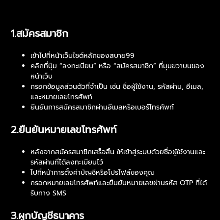
1.สมัครสมาชิก
เข้าไปที่หน้าเว็บไซต์หลักของสบาย99
คลิกที่ปุ่ม “ลงทะเบียน” หรือ “สมัครสมาชิก” ที่มุมขวาบนของ
หน้าเว็บ
กรอกข้อมูลส่วนตัวที่จำเป็น เช่น ชื่อผู้ใช้งาน, รหัสผ่าน, อีเมล,
และหมายเลขโทรศัพท์
ยืนยันการสมัครสมาชิกผ่านอีเมลหรือเบอร์โทรศัพท์
2.ยืนยันหมายเลขโทรศัพท์
หลังจากสมัครสมาชิกเสร็จสิ้น ให้เข้าสู่ระบบด้วยชื่อผู้ใช้งานและ
รหัสผ่านที่ได้ลงทะเบียนไว้
ไปที่หน้าการตั้งค่าบัญชีหรือโปรไฟล์ของคุณ
กรอกหมายเลขโทรศัพท์และยืนยันหมายเลขผ่านรหัส OTP ที่ได้
รับทาง SMS
3.ผูกบัญชีธนาคาร