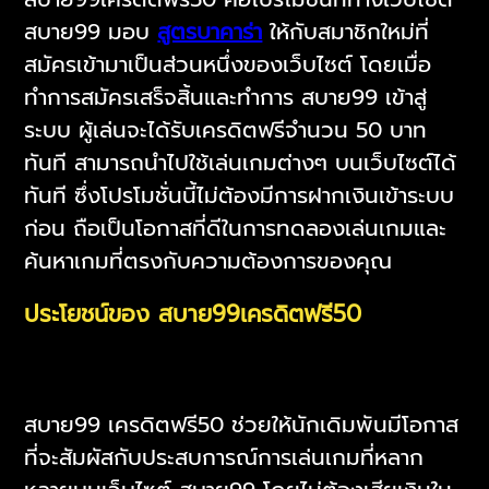
สบาย99 มอบ
สูตรบาคาร่า
ให้กับสมาชิกใหม่ที่
สมัครเข้ามาเป็นส่วนหนึ่งของเว็บไซต์ โดยเมื่อ
ทำการสมัครเสร็จสิ้นและทำการ สบาย99 เข้าสู่
ระบบ ผู้เล่นจะได้รับเครดิตฟรีจำนวน 50 บาท
ทันที สามารถนำไปใช้เล่นเกมต่างๆ บนเว็บไซต์ได้
ทันที ซึ่งโปรโมชั่นนี้ไม่ต้องมีการฝากเงินเข้าระบบ
ก่อน ถือเป็นโอกาสที่ดีในการทดลองเล่นเกมและ
ค้นหาเกมที่ตรงกับความต้องการของคุณ
ประโยชน์ของ สบาย99เครดิตฟรี50
สบาย99 เครดิตฟรี50 ช่วยให้นักเดิมพันมีโอกาส
ที่จะสัมผัสกับประสบการณ์การเล่นเกมที่หลาก