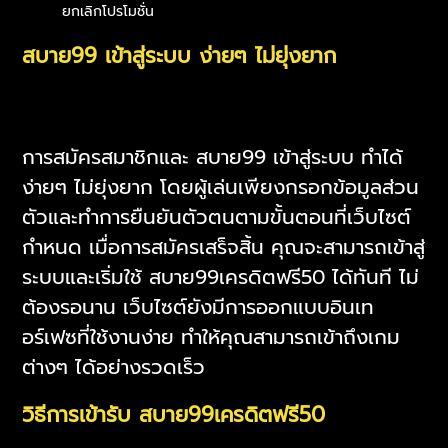
ยกเลิกโปรโมชั่น
สบาย99 เข้าสู่ระบบ ง่ายๆ ไม่ยุ่งยาก
การสมัครสมาชิกและ สบาย99 เข้าสู่ระบบ ทำได้
ง่ายๆ ไม่ยุ่งยาก โดยผู้เล่นเพียงกรอกข้อมูลส่วน
ตัวและทำการยืนยันตัวตนตามขั้นตอนที่เว็บไซต์
กำหนด เมื่อการสมัครเสร็จสิ้น คุณจะสามารถเข้าสู่
ระบบและเริ่มใช้ สบาย99เครดิตฟรี50 ได้ทันที ไม่
ต้องรอนาน เว็บไซต์ยังมีการออกแบบอินเท
อร์เฟซที่ใช้งานง่าย ทำให้คุณสามารถเข้าถึงเกม
ต่างๆ ได้อย่างรวดเร็ว
วิธีการเข้ารับ สบาย99เครดิตฟรี50