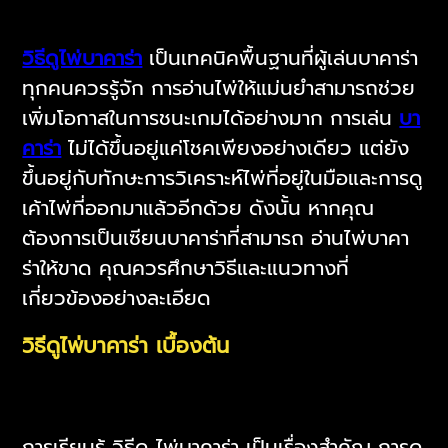
วิธีดูไพ่บาคาร่า
เป็นเทคนิคพื้นฐานที่ผู้เล่นบาคาร่า
ทุกคนควรรู้จัก การอ่านไพ่ให้แม่นยำสามารถช่วย
เพิ่มโอกาสในการชนะเกมได้อย่างมาก การเล่น
บา
คาร่า
ไม่ได้ขึ้นอยู่แค่โชคเพียงอย่างเดียว แต่ยัง
ขึ้นอยู่กับทักษะการวิเคราะห์ไพ่ที่อยู่ในมือและการดู
เค้าไพ่ที่ออกมาแล้วอีกด้วย ดังนั้น หากคุณ
ต้องการเป็นเซียนบาคาร่าที่สามารถ อ่านไพ่บาคา
ร่าให้ขาด คุณควรศึกษาวิธีและแนวทางที่
เกี่ยวข้องอย่างละเอียด
วิธีดูไพ่บาคาร่า เบื้องต้น
การเรียนรู้ วิธีดู ไพ่บาคาร่า เป็นเรื่องสำคัญ การดู