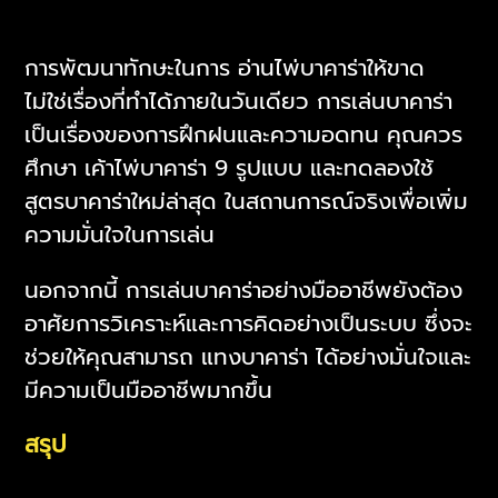
การพัฒนาทักษะในการ อ่านไพ่บาคาร่าให้ขาด
ไม่ใช่เรื่องที่ทำได้ภายในวันเดียว การเล่นบาคาร่า
เป็นเรื่องของการฝึกฝนและความอดทน คุณควร
ศึกษา เค้าไพ่บาคาร่า 9 รูปแบบ และทดลองใช้
สูตรบาคาร่าใหม่ล่าสุด ในสถานการณ์จริงเพื่อเพิ่ม
ความมั่นใจในการเล่น
นอกจากนี้ การเล่นบาคาร่าอย่างมืออาชีพยังต้อง
อาศัยการวิเคราะห์และการคิดอย่างเป็นระบบ ซึ่งจะ
ช่วยให้คุณสามารถ แทงบาคาร่า ได้อย่างมั่นใจและ
มีความเป็นมืออาชีพมากขึ้น
สรุป