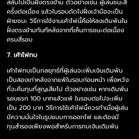
สลับไปเป็นฝั่งตรงข้าม ตัวอย่างเช่น ผู้เล่นชนะสี่
ครั้งต่อเนื่อง แล้วในรอบถัดไปฝั่งเจ้ามือจะเป็น
ฝ่ายชนะ วิธีการใช้งานเค้าไพ่นี้คือให้ลงเดิมพันใน
ฝั่งตรงข้ามทันทีหลังจากที่เห็นการชนะต่อเนื่อง
ครบสี่รอบ
7. เค้าไพ่ทบ
เค้าไพ่ทบเป็นกลยุทธ์ที่ผู้เล่นจะเพิ่มเงินเดิมพัน
เป็นสองเท่าหลังจากแพ้ในรอบก่อนหน้า เพื่อหวัง
ที่จะคืนทุนที่สูญเสียไป ตัวอย่างเช่น หากเดิมพัน
รอบแรก 100 บาทแล้วแพ้ ในรอบต่อไปจะเพิ่ม
เป็น 200 บาท วิธีการใช้เค้าไพ่นี้ควรทำเมื่อผู้เล่น
มีความมั่นใจในรูปแบบการออกไพ่ และต้องมี
ทุนสำรองเพียงพอสำหรับการทบเงินเดิมพัน