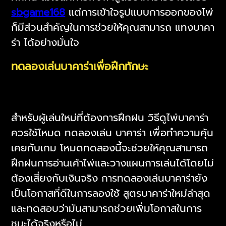
sbgame168
แต่การเข้าใจรูปแบบการออกของไพ่
ก็มีส่วนสำคัญในการช่วยให้คุณสามารถ แทงบาคา
ร่า ได้อย่างมั่นใจ
ทดลองเล่นบาคาร่าเพื่อฝึกทักษะ
สำหรับผู้เล่นใหม่ที่ต้องการฝึกฝน วิธีดูไพ่บาคาร่า
ควรใช้โหมด ทดลองเล่น บาคาร่า เพื่อทำความคุ้น
เคยกับเกม โหมดทดลองนี้จะช่วยให้คุณสามารถ
ฝึกฝนการอ่านเค้าไพ่และวางแผนการเล่นได้โดยไม่
ต้องเสี่ยงกับเงินจริง การทดลองเล่นบาคาร่ายัง
เป็นโอกาสที่ดีในการลองใช้ สูตรบาคาร่าใหม่ล่าสุด
และทดสอบว่ามันสามารถช่วยเพิ่มโอกาสในการ
ชนะได้จริงหรือไม่