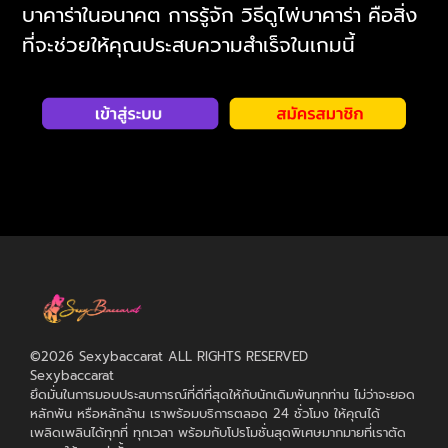
บาคาร่าในอนาคต การรู้จัก วิธีดูไพ่บาคาร่า คือสิ่ง
ที่จะช่วยให้คุณประสบความสำเร็จในเกมนี้
©2026 Sexybaccarat ALL RIGHTS RESERVED
Sexybaccarat
ยึดมั่นในการมอบประสบการณ์ที่ดีที่สุดให้กับนักเดิมพันทุกท่าน ไม่ว่าจะยอด
หลักพัน หรือหลักล้าน เราพร้อมบริการตลอด 24 ชั่วโมง ให้คุณได้
เพลิดเพลินได้ทุกที่ ทุกเวลา พร้อมกับโปรโมชั่นสุดพิเศษมากมายที่เราตัด