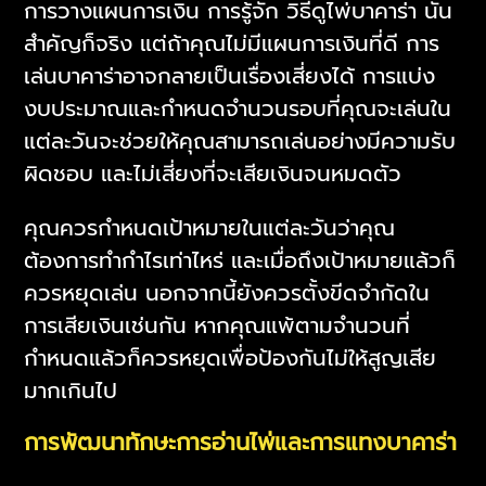
การวางแผนการเงิน การรู้จัก วิธีดูไพ่บาคาร่า นั้น
สำคัญก็จริง แต่ถ้าคุณไม่มีแผนการเงินที่ดี การ
เล่นบาคาร่าอาจกลายเป็นเรื่องเสี่ยงได้ การแบ่ง
งบประมาณและกำหนดจำนวนรอบที่คุณจะเล่นใน
แต่ละวันจะช่วยให้คุณสามารถเล่นอย่างมีความรับ
ผิดชอบ และไม่เสี่ยงที่จะเสียเงินจนหมดตัว
คุณควรกำหนดเป้าหมายในแต่ละวันว่าคุณ
ต้องการทำกำไรเท่าไหร่ และเมื่อถึงเป้าหมายแล้วก็
ควรหยุดเล่น นอกจากนี้ยังควรตั้งขีดจำกัดใน
การเสียเงินเช่นกัน หากคุณแพ้ตามจำนวนที่
กำหนดแล้วก็ควรหยุดเพื่อป้องกันไม่ให้สูญเสีย
มากเกินไป
การพัฒนาทักษะการอ่านไพ่และการแทงบาคาร่า