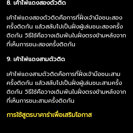
8. เค้าไพ่แดงสองตัวติด
เค้าไพ่แดงสองตัวติดคือการที่ฝั่งเจ้ามือชนะสอง
ครั้งติดกัน แล้วสลับไปเป็นฝั่งผู้เล่นชนะสองครั้ง
ติดกัน วิธีใช้คือวางเดิมพันในฝั่งตรงข้ามหลังจาก
ที่เห็นการชนะสองครั้งติดกัน
9. เค้าไพ่แดงสามตัวติด
เค้าไพ่แดงสามตัวติดคือการที่ฝั่งเจ้ามือชนะสาม
ครั้งติดกัน แล้วสลับไปเป็นฝั่งผู้เล่นชนะสามครั้ง
ติดกัน วิธีใช้คือวางเดิมพันในฝั่งตรงข้ามหลังจาก
ที่เห็นการชนะสามครั้งติดกัน
การใช้สูตรบาคาร่าเพื่อเสริมโอกาส