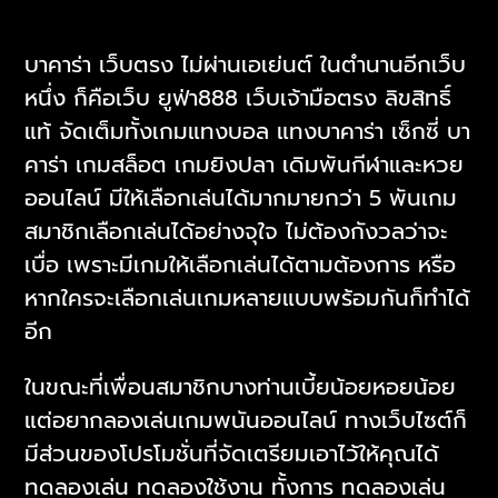
บาคาร่า เว็บตรง ไม่ผ่านเอเย่นต์ ในตำนานอีกเว็บ
หนึ่ง ก็คือเว็บ ยูฟ่า888 เว็บเจ้ามือตรง ลิขสิทธิ์
แท้ จัดเต็มทั้งเกมแทงบอล แทงบาคาร่า เซ็กซี่ บา
คาร่า เกมสล็อต เกมยิงปลา เดิมพันกีฬาและหวย
ออนไลน์ มีให้เลือกเล่นได้มากมายกว่า 5 พันเกม
สมาชิกเลือกเล่นได้อย่างจุใจ ไม่ต้องกังวลว่าจะ
เบื่อ เพราะมีเกมให้เลือกเล่นได้ตามต้องการ หรือ
หากใครจะเลือกเล่นเกมหลายแบบพร้อมกันก็ทำได้
อีก
ในขณะที่เพื่อนสมาชิกบางท่านเบี้ยน้อยหอยน้อย
แต่อยากลองเล่นเกมพนันออนไลน์ ทางเว็บไซต์ก็
มีส่วนของโปรโมชั่นที่จัดเตรียมเอาไว้ให้คุณได้
ทดลองเล่น ทดลองใช้งาน ทั้งการ ทดลองเล่น