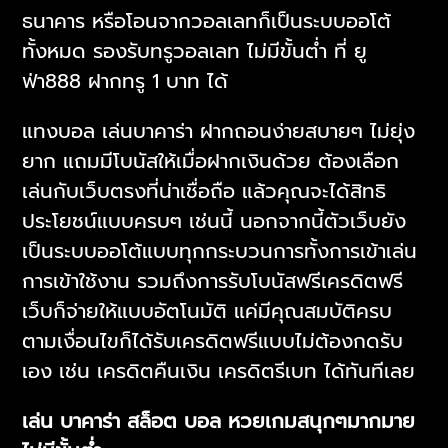
ธนาคาร หรือโอนจากวอลเลทก็เป็นระบบออโต้
ทั้งหมด รองรับทรูวอลเลท ไม่มีขั้นต่ำ ที่ ยู
ฟ่า888 ฝากทรู 1 บาท ได้
แทงบอล เล่นบาคาร่า ฝากถอนง่ายสบายๆ ไม่ยุ่ง
ยาก แถมมีโบนัสให้เมื่อฝากเงินด้วย ต้องเลือก
เล่นกับเว็บตรงที่น่าเชื่อถือ แล้วคุณจะได้สิทธิ
ประโยชน์แบบครบๆ เช่นนี้ นอกจากนี้ตัวเว็บยัง
เป็นระบบออโต้แบบทุกกระบวนการทั้งการเข้าเล่น
การเข้าใช้งาน รวมถึงการรับโบนัสฟรีเครดิตฟรี
เว็บก็จ่ายให้แบบอัตโนมัติ แค่มีคุณสมบัติครบ
ตามเงื่อนไขก็ได้รับเครดิตฟรีแบบไม่ต้องกดรับ
เอง เช่น เครดิตคืนเงิน เครดิตรีเบท ได้ทันทีเลย
เล่น บาคาร่า สล็อต บอล หวยเกมสนุกๆมากมาย