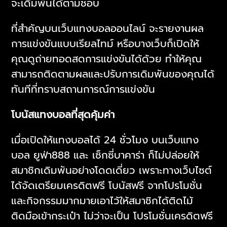
จะเดิมพันได้ตามชอบ
ที่สำคัญบนเว็บแทงบอลออนไลน์ จะรายงานผล
การแข่งขันแบบเรียลไทม์ หรือบางเว็บก็เปิดให้
คุณดูถ่ายทอดสดการแข่งขันได้ด้วย ทำให้คุณ
สามารถติดตามผลและปรับการเดิมพันของคุณได้
ทันทีที่ทราบสถานการณ์การแข่งขัน
โบนัสแทงบอลที่สุดคุ้มค่า
เมื่อเปิดให้แทงบอลได้ 24 ชั่วโมง บนเว็บแทง
บอล ยูฟ่า888 และ เซ็กซี่บาคาร่า ก็ไม่ปล่อยให้
สมาชิกเดิมพันอย่างโดดเดี่ยว เพราะทางเว็บไซต์
ได้จัดเตรียมเครดิตฟรี โบนัสฟรี จากโปรโมชั่น
และกิจกรรมมากมายเอาไว้ให้สมาชิกได้ติดไม้
ติดมือเข้ากระเป๋า ไม่ว่าจะเป็น โปรโมชั่นเครดิตฟรี