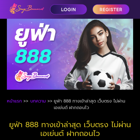
หน้าแรก
บทความ
ยูฟ่า 888 ทางเข้าล่าสุด เว็บตรง ไม่ผ่าน
เอเย่นต์ ฝากถอนไว
ยูฟ่า 888 ทางเข้าล่าสุด เว็บตรง ไม่ผ่าน
เอเย่นต์ ฝากถอนไว