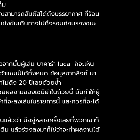
ต็ม
 คุณสามารถสัมผัสได้ถึงบรรยากาศ ที่ร้อน
่อการแข่งขันเดินทางไปถึงรอบก่อนรองชนะ
จากนั้นผู้เล่น บาคาร่า luca ก็จะเห็น
คว้าแชมป์ได้ทั้งหมด ข้อมูลจากลิงก์ บา
วลาไม่ถึง 20 ปีเลยด้วยซ้ำ
ผลงานของเซบีย่าในถ้วยนี้ มันทำให้ผู้
าที่จะลงเล่นในรายการนี้ และควรที่จะได้
ันแล้วว่า มีอยู่หลายครั้งเลยที่พวกเขาก็
เดิม แล้วร่วงลงมาก็ใช่ว่าจะทำผลงานได้