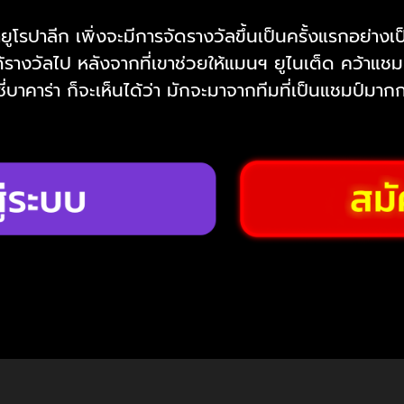
ยูโรปาลีก เพิ่งจะมีการจัดรางวัลขึ้นเป็นครั้งแรกอย่างเ
่ได้รางวัลไป หลังจากที่เขาช่วยให้แมนฯ ยูไนเต็ด คว้าแช
ี่บาคาร่า ก็จะเห็นได้ว่า มักจะมาจากทีมที่เป็นแชมป์มากก