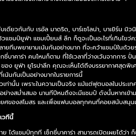
ดับเดียวกันกับ เรอัล มาดริด, บาร์เซโลน่า, บาเยิร์น มิวนิ
วแชมป์ยูฟ่า แชมเปี้ยนส์ ลีก ก็ดูจะเป็นอะไรที่เกินไขว่ค
 หลายทีมพยายามเน้นกันอย่างมาก ที่จะคว้าแชมป์ในถ้วยรอ
ซ็กซี่บาคาร่า คนไหนก็ตาม ที่ใช้เวลาที่ว่างเว้นจากการ 
ๆ ของ ยูฟ่า ยูโรปาลีก คุณจะเห็นได้ถึงบรรยากาศสุดพิ
ี่เน้นกันเป็นอย่างมากในรายการนี้
ียวเท่านั้น เพราะในความเป็นจริง แม้แต่ฟุตบอลในประเทศ ผ
ได้อย่างสม่ำเสมอ นานทีปีหนถึงจะมีแชมป์ ดังนั้นหากเข้
ียรติยศของสโมสร และเพื่อแฟนบอลทุกคนที่คอยสนับสน
วทีนี้
พ่าย ได้แชมป์ทุกที เซ็กซี่บาคาร่า สามารถเปิดเผยได้ว่า ก