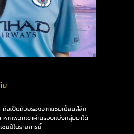
ทีม
่า ถือเป็นถ้วยรองจากแชมเปี้ยนส์ลีก
ได้ว่า หากพวกเขาผ่านรอบแบ่งกลุ่มมาได้
งแชมป์ในรายการนี้