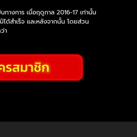
ป็นทางการ เมื่อฤดูกาล 2016-17 เท่านั้น
มป์ได้สำเร็จ และหลังจากนั้น โดยส่วน
ว่า