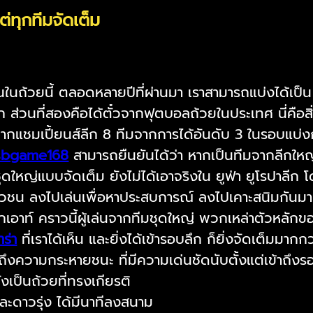
ต่ทุกทีมจัดเต็ม
ขันในถ้วยนี้ ตลอดหลายปีที่ผ่านมา เราสามารถแบ่งได้เป็น 
 ส่วนที่สองคือได้ตั๋วจากฟุตบอลถ้วยในประเทศ นี่คือสิ่งท
าจากแชมเปี้ยนส์ลีก 8 ทีมจากการได้อันดับ 3 ในรอบแบ่งก
sbgame168
สามารถยืนยันได้ว่า หากเป็นทีมจากลีกใหญ
่นชุดใหญ่แบบจัดเต็ม ยังไม่ได้เอาจริงใน ยูฟ่า ยูโรปาล
ยาวชน ลงไปเล่นเพื่อหาประสบการณ์ ลงไปเคาะสนิมกันมา
กเอาท์ คราวนี้ผู้เล่นจากทีมชุดใหญ่ พวกเหล่าตัวหลักขอ
ร่า
ที่เราได้เห็น และยิ่งได้เข้ารอบลึก ก็ยิ่งจัดเต็มมากกว
้ถึงความกระหายชนะ ที่มีความเด่นชัดนับตั้งแต่เข้าถึงร
งเป็นถ้วยที่ทรงเกียรติ
ละดาวรุ่ง ได้มีนาทีลงสนาม