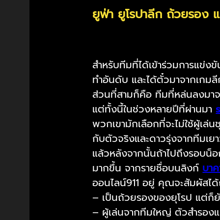
ยูฟ่า ยูโรปาลีก ถ้วยรอง แ
สำหรับทีมที่ได้เข้าร่วมการแข่ง
ทำอันดับ และได้ตั๋วมาจากเกมลีก
ส่วนที่สามก็คือ ทีมที่หล่นลงม
แต่ทั้งนี้ในช่วงหลายปีที่ผ่านมา
พวกเขามักเลือกที่จะไม่ใช้ผู้เล
กับตัวจริงและดาวรุ่งจากทีมเ
แล้วหลังจากนั้นถ้าไปถึงรอบน็อ
มากขึ้น จากรายชื่อบนลิงก์
บาคา
ออนไลน์911 อยู่ คุณจะสัมผัสได
– เป็นถ้วยรองของยุโรป แต่ก็ยั
– ผู้เล่นจากทีมใหญ่ ตัวสำรองแ