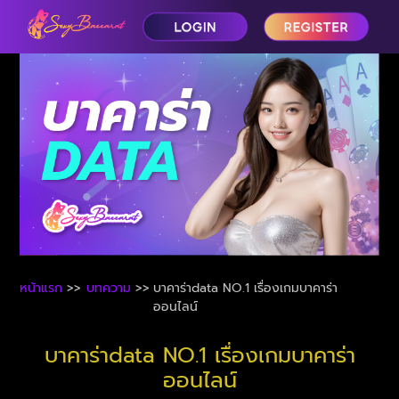
หน้าแรก
บทความ
บาคาร่าdata NO.1 เรื่องเกมบาคาร่า
ออนไลน์
บาคาร่าdata NO.1 เรื่องเกมบาคาร่า
ออนไลน์