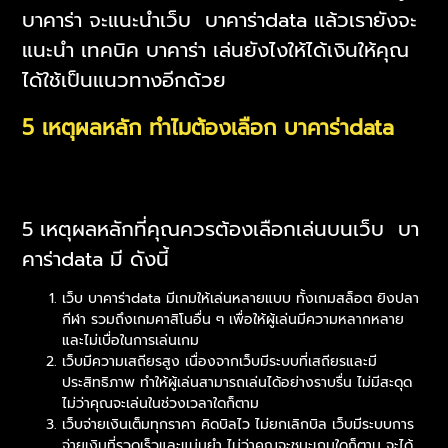
บาคาร่า จะแนะนำเว็บ บาคาร่าdata แล้วเรายังจะ
แนะนำ เทคนิค บาคาร่า เล่นยังไงให้ได้เงินให้คุณ
ได้ใช้เป็นแนวทางอีกด้วย
5 เหตุผลหลัก ทำไมต้องเลือก บาคาร่าdata
5 เหตุผลหลักที่คุณควรต้องเลือกเล่นบนเว็บ บา
คาร่าdata มี ดังนี้
เว็บ บาคาร่าdata มีเกมให้เล่นหลายแบบ ทั้งเกมสล็อต ยิงปลา
กีฬา รวมถึงเกมคาสิโนอื่น ๆ เพื่อให้ผู้เล่นมีความหลากหลาย
และไม่เบื่อในการเล่นเกม
เว็บมีความเสถียรสูง เนื่องจากเว็บมีระบบที่เสถียรและมี
ประสิทธิภาพ ทำให้ผู้เล่นสามารถเล่นได้อย่างราบรื่น ไม่มีสะดุด
ไม่ว่าคุณจะเล่นในช่วงเวลาใดก็ตาม
เว็บจ่ายเงินเต็มทุกราคา คิดบิลไว ไม่ยกเลิกบิล เว็บมีระบบการ
จ่ายเงินที่รวดเร็วและแม่นยำ ไม่ว่าคุณจะชนะเกมใดก็ตาม จะได้