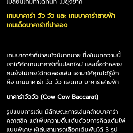
เปลี่ยนเกมทำได้ทันที ไม่ยุ่งยาก
เกมบาคาร่า วัว วัว และ เกมบาคาร่าสายฟ้า
เกมเด็ดบาคาร่าที่น่าลอง
เกมบาคาร่าที่น่าสนใจมีมากมาย ซึ่งในบทความนี้
เราได้คัดเกมบาคาร่าที่แปลกใหม่ และเชื่อว่าหลาย
คนยังไม่เคยได้ทดลองเล่น เอามาให้คุณได้รู้จัก
คือ เกมบาคาร่า วัว วัว และเกม บาคาร่าสายฟ้า
บาคาร่าวัววัว (Cow Cow Baccarat)
รูปแบบการเล่น มีลักษณะการเล่นคล้ายบาคาร่า
คลาสสิค แต่เพิ่มความตื่นเต้นด้วยการคิดแต้มไพ่
แบบพิเศษ ผู้เล่นสามารถเลือกเดิมพันได้ 3 รูป