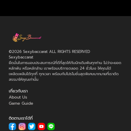
©2026 Sexybaccarat ALL RIGHTS RESERVED
Sexybaccarat
ยึดมั่นในการมอบประสบการณ์ที่ดีที่สุดให้กับนักเดิมพันทุกท่าน ไม่ว่าจะยอด
หลักพัน หรือหลักล้าน เราพร้อมบริการตลอด 24 ชั่วโมง ให้คุณได้
เพลิดเพลินได้ทุกที่ ทุกเวลา พร้อมกับโปรโมชั่นสุดพิเศษมากมายที่เราตัด
สรรมาให้คุณเท่านั้น
เกี่ยวกับเรา
About Us
Game Guide
ติดตามเราได้ที่