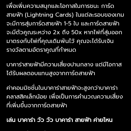
เพื่อเพิ่มความสนุกและโอกาสในการชนะ การ์ด
สายฟ้า (Lightning Cards) ในแต่ละรอบของเกม
จะมีการสุ่มการ์ดสายฟ้า 1-5 ใบ และการ์ดสายฟ้า
จะมีตัวคูณระหว่าง 2x ถึง 50x หากไพ่ที่สุ่มออก
มาตรงกับไพ่ที่คุณเดิมพันไว้ คุณจะได้รับเงิน
รางวัลตามอัตราคูณที่กำหนด
บาคาร่าสายฟ้ามีความเสี่ยงปานกลาง แต่มีโอกาส
ได้รับผลตอบแทนสูงจากการ์ดสายฟ้า
ค่าคอมมิชชั่นในบาคาร่าสายฟ้าจะสูงกว่าบาคาร่า
คลาสสิคเล็กน้อย เพื่อเป็นการคำนวณความเสี่ยง
ที่เพิ่มขึ้นจากการ์ดสายฟ้า
เล่น บาคาร่า วัว วัว บาคาร่า สายฟ้า ค่ายไหน