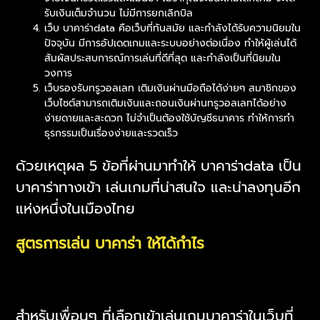
รับเงินเต็มจำนวน ไม่มีการยกเลิกบิล
เว็บ บาคาร่าdata คือเว็บที่ทันสมัย และกำลังได้รับความนิยมใน
ปัจจุบัน มีการอัปเดตเกมและระบบอย่างต่อเนื่อง ทำให้ผู้เล่นได้
สัมผัสประสบการณ์การเล่นที่ดีที่สุด และกำลังเป็นที่นิยมใน
วงการ
เว็บรองรับทรูวอลเลท เติมเงินผ่านมือถือได้ง่ายๆ สมาชิกของ
เว็บไซต์สามารถเติมเงินและถอนเงินผ่านทรูวอลเลทได้อย่าง
ง่ายดายและสะดวก ไม่จำเป็นต้องใช้บัญชีธนาคาร ทำให้การทำ
ธุรกรรมเป็นเรื่องง่ายและรวดเร็ว
ด้วยเหตุผล 5 ข้อที่ผ่านมาทำให้ บาคาร่าdata เป็น
บาคาร่าทางเข้า เล่นเกมที่น่าสนใจ และน่าลงทุนอีก
แห่งหนึ่งในเมืองไทย
สูตรการเล่น บาคาร่า ให้ได้กำไร
สำหรับเพื่อนๆ ที่เลือกเข้าเล่นเกมบาคาร่าในเว็บที่