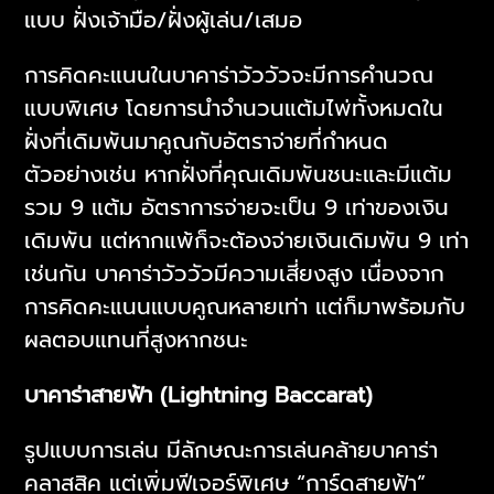
แบบ ฝั่งเจ้ามือ/ฝั่งผู้เล่น/เสมอ
การคิดคะแนนในบาคาร่าวัววัวจะมีการคำนวณ
แบบพิเศษ โดยการนำจำนวนแต้มไพ่ทั้งหมดใน
ฝั่งที่เดิมพันมาคูณกับอัตราจ่ายที่กำหนด
ตัวอย่างเช่น หากฝั่งที่คุณเดิมพันชนะและมีแต้ม
รวม 9 แต้ม อัตราการจ่ายจะเป็น 9 เท่าของเงิน
เดิมพัน แต่หากแพ้ก็จะต้องจ่ายเงินเดิมพัน 9 เท่า
เช่นกัน บาคาร่าวัววัวมีความเสี่ยงสูง เนื่องจาก
การคิดคะแนนแบบคูณหลายเท่า แต่ก็มาพร้อมกับ
ผลตอบแทนที่สูงหากชนะ
บาคาร่าสายฟ้า (Lightning Baccarat)
รูปแบบการเล่น มีลักษณะการเล่นคล้ายบาคาร่า
คลาสสิค แต่เพิ่มฟีเจอร์พิเศษ “การ์ดสายฟ้า”