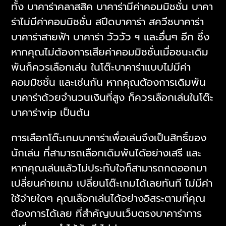
ทั้ง บาคาร่าคลาสสิค บาคาร่ามีค่าคอมมิชชั่น บาคา
ร่าไม่มีค่าคอมมิชชั่น สปีดบาคาร่า สควีซบาคาร่า
บาคาร่าสายฟ้า บาคาร่า วัววัว ฯ และอื่นๆ อีก ซึ่ง
หากคุณไม่ต้องการเสียค่าคอมมิชชั่นเมื่อชนะเดิม
พันก็ควรเลือกเล่น ในโต๊ะบาคาร่าแบบไม่มีค่า
คอมมิชชั่น และเช่นกัน หากคุณต้องการเดิมพัน
บาคาร่าด้วยจำนวนเงินที่สูง ก็ควรเลือกเล่นในโต๊ะ
บาคาร่าvip เป็นต้น
การเลือกโต๊ะเกมบาคาร่าเพื่อเล่นจึงเป็นสิทธิ์ของ
นักเล่น ที่สามารถเลือกเดิมพันได้อย่างเสรี และ
หากคุณเล่นแล้วไม่ประทับใจก็สามารถกดออกมา
เปลี่ยนค่ายเกม เปลี่ยนโต๊ะเกมได้เลยทันที ไม่มีค่า
ใช้จ่ายใดๆ คุณเลือกเล่นได้อย่างอิสระตามที่คุณ
ต้องการได้เลย ที่สำคัญบนเว็บตรงบาคาร่าการ