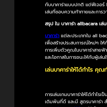
กับบาคาร่าแบบปกติ แต่ฟีเจอร์ 
เล่นที่ชอบความท้าทายและการว
สรุป ใน บาคาร่า allbacara เล่
บาคาร่า
แต่ละประเภทใน all baca
เพื่อสร้างประสบการณ์ใหม่ๆ ให้ก
การเพิ่มตัวคูณในบาคาร่าสายฟ้
และโอกาสในการชนะให้กับผู้เล่น
เล่นบาคาร่าให้ได้กำไร คุณท
การเล่นเกมบาคาร่าให้ได้กำไรเป็
เดิมพันที่ดี และมี สูตรบาคาร่า