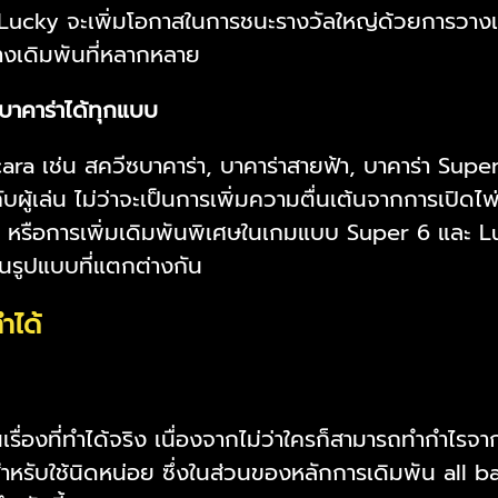
Lucky จะเพิ่มโอกาสในการชนะรางวัลใหญ่ด้วยการวางเดิม
างเดิมพันที่หลากหลาย
นบาคาร่าได้ทุกแบบ
ra เช่น สควีซบาคาร่า, บาคาร่าสายฟ้า, บาคาร่า Supe
ับผู้เล่น ไม่ว่าจะเป็นการเพิ่มความตื่นเต้นจากการเปิด
า หรือการเพิ่มเดิมพันพิเศษในเกมแบบ Super 6 และ Luc
ในรูปแบบที่แตกต่างกัน
ำได้
นเรื่องที่ทำได้จริง เนื่องจากไม่ว่าใครก็สามารถทำกำไร
 สำหรับใช้นิดหน่อย ซึ่งในส่วนของหลักการเดิมพัน all bac