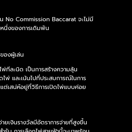
แต่ใน No Commission Baccarat จะไม่มี
งหนึ่งของการเดิมพัน
ของผู้เล่น
าไพ่ทีละนิด เป็นการสร้างความลุ้น
ปิดไพ่ และเน้นไปที่ประสบการณ์ในการ
เสน่ห์อยู่ที่วิธีการเปิดไพ่แบบค่อย
่ายเงินรางวัลมีอัตราการจ่ายที่สูงขึ้น
ากสำรับ การเลือกไพ่สายฟ้านี้จะมาพร้อม