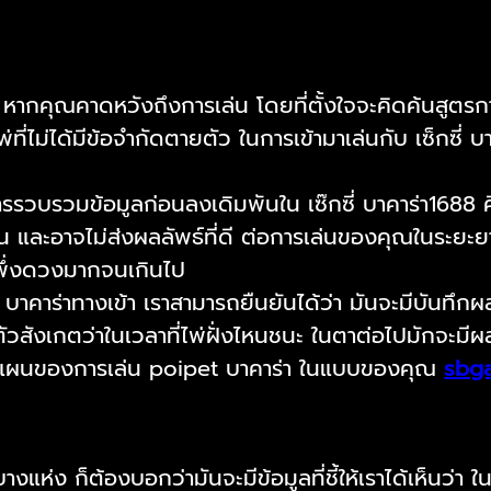
หากคุณคาดหวังถึงการเล่น โดยที่ตั้งใจจะคิดค้นสูตรก
พ่ที่ไม่ได้มีข้อจำกัดตายตัว ในการเข้ามาเล่นกับ เซ็ก
ะ
ารรวบรวมข้อมูลก่อนลงเดิมพันใน เซ๊กซี่ บาคาร่า1688 คื
แผน และอาจไม่ส่งผลลัพธ์ที่ดี ต่อการเล่นของคุณในระยะย
งพึ่งดวงมากจนเกินไป
บาคาร่าทางเข้า เราสามารถยืนยันได้ว่า มันจะมีบันทึกผลก
ตัวสังเกตว่าในเวลาที่ไพ่ฝั่งไหนชนะ ในตาต่อไปมักจะมีผ
แบบแผนของการเล่น poipet บาคาร่า ในแบบของคุณ
sbg
แห่ง ก็ต้องบอกว่ามันจะมีข้อมูลที่ชี้ให้เราได้เห็นว่า ใ