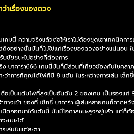
กว่าเรื่องของดวง
กมนี้ ความจริงแล้วต่อให้เราไม่ต้องขุดเอาเทคนิคการเล
่ถึงอย่างนั้นมันก็ไม่ใช่แค่เรื่องของดวงอย่างแน่นอน ใน
ด้รับชัยชนะไปอย่างที่ต้องการ
่จริง บาคาร่า666 เกมนี้มันก็มีส่วนที่เกี่ยวข้องกับโชคลา
ะว่าการที่คุณได้ไพ่ที่มี 8 แต้ม ในระหว่างการเล่น เซ็กซี
ถือเป็นแต้มไพ่ที่สูงเป็นอันดับ 2 ของเกม เป็นรองแค่ 9 
ร่าทางเข้า ของที่ เซ๊กซี่ บาคาร่า ผู้เล่นหลายคนก็คาดหวั
่เปิดออกมาได้แต้มนี้ มันมีโอกาสชนะสูงอยู่แล้ว แต่ก็ต้
่าจะชนะได้
ารเล่นในแต่ละตา