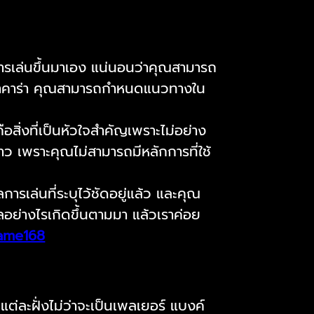
ารเล่นขึ้นมาเอง แน่นอนว่าคุณสามารถ
ซี่ บาคาร่า คุณสามารถกำหนดแนวทางใน
อสิ่งที่เป็นหัวใจสำคัญเพราะไม่อย่าง
าว เพราะคุณไม่สามารถมีหลักการที่ใช้
ารเล่นที่ระบุไว้ชัดอยู่แล้ว และคุณ
ลอย่างไรเกิดขึ้นตามมา แล้วเราค่อย
ame168
นแต่ละฝั่งไม่ว่าจะเป็นเพลเยอร์ แบงค์