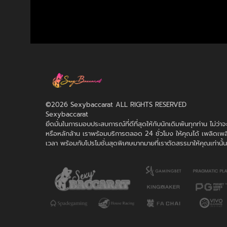
©2026 Sexybaccarat ALL RIGHTS RESERVED
Sexybaccarat
ยึดมั่นในการมอบประสบการณ์ที่ดีที่สุดให้กับนักเดิมพันทุกท่าน ไม่ว่
หรือหลักล้าน เราพร้อมบริการตลอด 24 ชั่วโมง ให้คุณได้ เพลิดเพลิน
เวลา พร้อมกับโปรโมชั่นสุดพิเศษมากมายที่เราตัดสรรมาให้คุณเท่านั้น