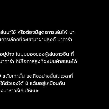
่นมาใช้ หรือต้องมีสูตรการเล่นไพ่ บา
การเลือกที่จะเข้ามาผ่านลิงก์ บาคาร่า
ภอยู่บ้าง ในมุมมองของผู้เล่นชาวจีน ที่
่บาคาร่า ก็มีโอกาสสูงที่จะเป็นฝ่ายชนะได้
แต้มเท่านั้น แต่ถึงอย่างนั้นในเวลาที่
งให้ตัวเองได้ 8 แต้มอยู่เหมือนกัน
องมาหาวิธีเล่นให้ชนะ