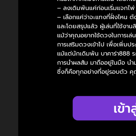
– ลงเดิมพันแค่ก่อนเริ่มแจกไพ่
– เลือกแค่ว่าจะแทงที่ฝั่งไหน ต
และโดยสรุปแล้ว ผู้เล่นที่ใช้งา
แม้ว่าคุณอยากใช้ดวงในการเล่น
การเสริมดวงเข้าไป เพื่อเพิ่มประ
แม้แต่นักเดิมพัน บาคาร่า888 ระด
การนำผลส้ม มาถืออยู่ในมือ นำมา
ซึ่งก็คือทุกอย่างที่อยู่รอบตั