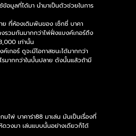
้ข้อมูลที่ได้มา นำมาเป็นตัวช่วยในการ
ย ที่ห้องเดิมพันของ เซ็กซี่ บาคา
แทงรวมกันมากกว่าไพ่ฝั่งแบงค์เกอร์ถึง
,000 เท่านั้น
บงค์เกอร์ ดูจะมีโอกาสชนะได้มากกว่า
ไรมากกว่าในบั้นปลาย ดังนั้นแล้วถ้ามี
กมไพ่ บาคาร่า88 มาเล่น มันเป็นเรื่องที่
ห้ดวงมา เล่นแบบนั้นอย่างเดียวก็ได้