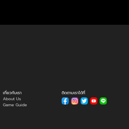
เกี่ยวกับเรา
ติดตามเราได้ที่
About Us
Game Guide