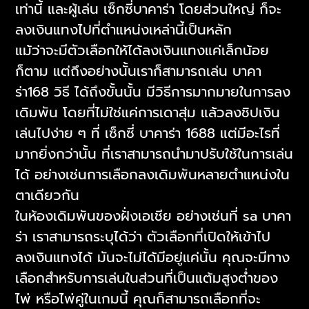
เท่านี้ และผู้เล่น เซ็กซี่บาคาร่า โดยส่วนใหญ่ ก็จะ
ลงเงินแทงไปที่ตำแหน่งเหล่านี้เป็นหลัก
แม้ว่าจะมีตัวเลือกให้ได้ลงเงินแทงแค่เล็กน้อย
ก็ตาม แต่ถึงอย่างนั้นเราก็สามารถเล่น บาคา
ร่า168 วิธี ได้ถึงขั้นนั้น มีวิธีการมากมายในการลง
เดิมพัน โดยที่ไม่ใช่แค่การเดาสุ่ม แล้วลงชิปเงิน
เล่นไปง่าย ๆ ที่ เซ็กซี่ บาคาร่า 1688 แต่มีอะไรที่
มากยิ่งกว่านั้น ที่เราสามารถนำมาปรับใช้ในการเล่น
ได้ อย่างเช่นการเลือกลงเดิมพันหลายตำแหน่งใน
ตาเดียวกัน
ในห้องเดิมพันของฝั่งเอเชีย อย่างเช่นที่ sa บาคา
ร่า เราสามารถระบุได้ว่า ตัวเลือกที่เปิดให้เข้าไป
ลงเงินแทงได้ มันจะไม่ได้มีอยู่แค่นั้น คุณจะมีทาง
เลือกสำหรับการเล่นในส่วนที่เป็นแต้มสูงต่ำของ
ไพ่ หรือไพ่คู่ในเกมนี้ คุณก็สามารถเลือกที่จะ