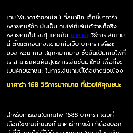
เกมไพ่บาคาร่าออนไลน์ ที่สมาชิก เซ็กซี่บาคาร่า
หลายคนรู้จัก มันเป็นเกมไพ่ที่เล่นได้ง่ายก็จริง
หลายคนก็น่าจะคุ้นเคยกับ
บาคาร่า
วิธีการเล่นเกม
นี้ ตั้งแต่ก่อนที่จะเข้ามาถึงเว็บ บาคาร่า สล็อต
บอล หวย เกม สนุกๆมากมาย ซึ่งมันเป็นเกมไพ่ที่
เราสามารถคิดค้นสูตรการเล่นขึ้นมาใหม่ เพื่อที่จะ
เป็นฝ่ายเอาชนะ ในการเล่นเกมนี้ได้อย่างต่อเนื่อง
บาคาร่า 168 วิธีการมากมาย ที่ช่วยให้คุณชนะ
สำหรับการเล่นในเกมไพ่ 1688 บาคาร่า โดยที่
เลือกใช้งานผ่านลิงก์ บาคาร่าทางเข้า ก็ต้องบอก
ว่านี่คือเกมไพ่ที่ได้รับความนิยมสูงมากในเอเชีย