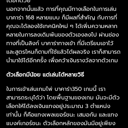
ได้อีกด้วย
นอกจากนั้นแล้ว การที่คุณมีทางเลือกในการเล่น
บาคาร่า 168 หลายแบบ ก็มีผลที่สำคัญ กับการที่
คุณจะได้ลองใช้เทคนิคใหม่ ๆ ได้เพิ่มความหลาก
หลายในการลงเดิมพันของตัวเองลงไป ผ่านช่อง
ทางที่เป็นลิงก์ บาคาร่าทางเข้า ที่มีเตรียมเอาไว้
และสูตรไหนก็ตามที่ใช้แล้วได้ผลจริง เราก็สามารถ
นำมาใช้ได้อีกครั้ง เพื่อคว้าเงินรางวัลจากตัวเกม
ตัวเลือกมีน้อย แต่เล่นได้หลายวิธี
ในการเข้าเล่นเกมไพ่ บาคาร่า350 เกมนี้ เรา
สามารถระบุได้ว่า โดยพื้นฐานของเกม มันจะมีตัว
เลือกให้ได้ลงเงินแทงอยู่ประมาณ 3 ตำแหน่ง
เท่านั้น ก็คือแทงเพลเยอร์ชนะ เสมอกัน และแทง
แบงค์เกอร์ชนะ ตัวเลือกหลักของมันมีอยู่เพียง