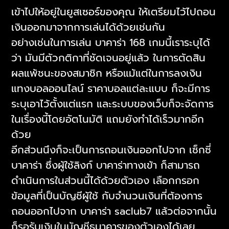
เข้าไปให้อยู่ในยูสเซอร์ของคุณ ให้เตรียมไว้ไปถอน
เงินออกมาจากการเล่นได้ด้วยเช่นกัน
อย่างเช่นในการเล่น บาคาร่า 168 เกมนี้เราระบุได้
ว่า มันมีตัวกติกาที่ชัดเจนอยู่แล้ว ในการตัดสิน
ผลแพ้ชนะของสมาชิก หรือแม้แต่ในการลงเงิน
แทงบอลออนไลน์ ราคาบอลแต่ละแบบ ก็จะมีการ
ระบุเอาไว้ตั้งแต่แรก และระบบของเว็บก็จะจัดการ
ในเรื่องนี้โดยอัตโนมัติ แถมยังทำได้เร็วมากอีก
ด้วย
อีกส่วนนึงก็จะเป็นการถอนเงินออกไปจาก เซ็กซี่
บาคาร่า ซึ่งผู้ใช้ลิงก์ บาคาร่าทางเข้า ก็สามารถ
ดำเนินการในส่วนนี้ได้ด้วยตัวเอง เลือกกรอก
ข้อมูลที่เป็นบัญชีผู้ใช้ กับจำนวนเงินที่ต้องการ
ถอนออกไปจาก บาคาร่า saclub7 แล้วต่อจากนั้น
ก็รอรับเงินในบัญชีธนาคารของตัวเองได้เลย