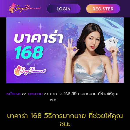
หน้าแรก
บทความ
บาคาร่า 168 วิธีการมากมาย ที่ช่วยให้คุณ
ชนะ
บาคาร่า 168 วิธีการมากมาย ที่ช่วยให้คุณ
ชนะ