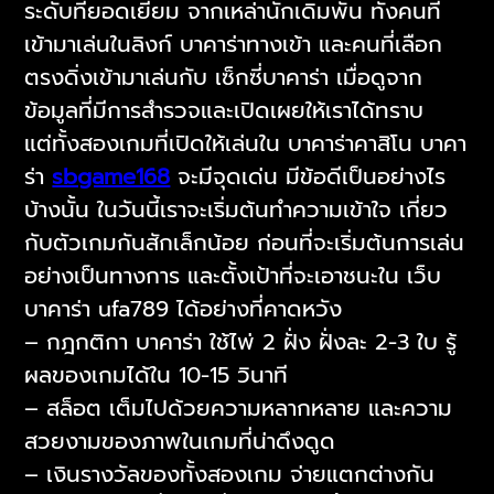
ระดับที่ยอดเยี่ยม จากเหล่านักเดิมพัน ทั้งคนที่
เข้ามาเล่นในลิงก์ บาคาร่าทางเข้า และคนที่เลือก
ตรงดิ่งเข้ามาเล่นกับ เซ็กซี่บาคาร่า เมื่อดูจาก
ข้อมูลที่มีการสำรวจและเปิดเผยให้เราได้ทราบ
แต่ทั้งสองเกมที่เปิดให้เล่นใน บาคาร่าคาสิโน บาคา
ร่า
sbgame168
จะมีจุดเด่น มีข้อดีเป็นอย่างไร
บ้างนั้น ในวันนี้เราจะเริ่มต้นทำความเข้าใจ เกี่ยว
กับตัวเกมกันสักเล็กน้อย ก่อนที่จะเริ่มต้นการเล่น
อย่างเป็นทางการ และตั้งเป้าที่จะเอาชนะใน เว็บ
บาคาร่า ufa789 ได้อย่างที่คาดหวัง
– กฎกติกา บาคาร่า ใช้ไพ่ 2 ฝั่ง ฝั่งละ 2-3 ใบ รู้
ผลของเกมได้ใน 10-15 วินาที
– สล็อต เต็มไปด้วยความหลากหลาย และความ
สวยงามของภาพในเกมที่น่าดึงดูด
– เงินรางวัลของทั้งสองเกม จ่ายแตกต่างกัน