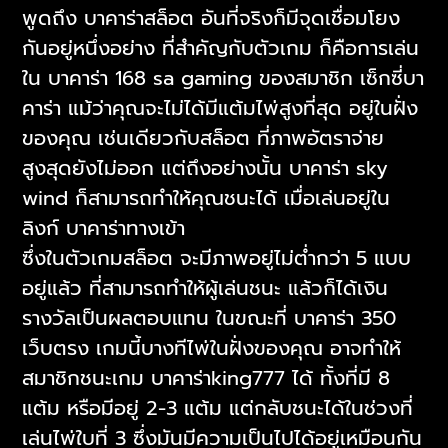
พูดถึง บาคาร่าสล็อต อันที่จริงก็มีจุดเชื่อมโยง
กันอยู่หนึ่งอย่าง ที่สำคัญกับตัวเกม ก็คือการเล่น
ใน บาคาร่า 168 sa gaming ของสมาชิก เซ็กซี่บา
คาร่า แม้ว่าคุณจะไม่ได้มีแต้มไพ่สูงที่สุด อยู่ในฝั่ง
ของคุณ เช่นเดียวกับสล็อต ที่ภาพอัตราจ่าย
สูงสุดยังไม่ออก แต่ถึงอย่างนั้น บาคาร่า sky
wind ก็สามารถทำให้คุณชนะได้ เมื่อเล่นอยู่ใน
ลิงก์ บาคาร่าทางเข้า
ซึ่งในตัวเกมสล็อต จะมีภาพอยู่ไม่ต่ำกว่า 5 แบบ
อยู่แล้ว ที่สามารถทำให้ผู้เล่นชนะ แล้วก็ได้เงิน
รางวัลเป็นผลตอบแทน ในขณะที่ บาคาร่า 350
เว็บตรง เกมนี้บางทีไพ่ในฝั่งของคุณ อาจทำให้
สมาชิกชนะเกม บาคาร่าking777 ได้ ทั้งที่มี 8
แต้ม หรือมีอยู่ 2-3 แต้ม แต่กลับชนะได้ในช่วงที่
เล่นไพ่ใบที่ 3 ซึ่งมันมีความเป็นไปได้อยู่เหมือนกัน