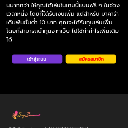
นมากกว่า ให้คุณได้เล่นในเกมนี้แบบฟรี ๆ ในช่วง
เวลาหนึ่ง โดยที่ได้รับเงินเพิ่ม แต่สำหรับ บาคาร่า
เดิมพันขั้นต่ำ 10 บาท คุณจะได้รับทุนเล่นเพิ่ม
โดยที่สามารถนำทุนจากเว็บ ไปใช้ทำกำไรเพิ่มเติม
ได้