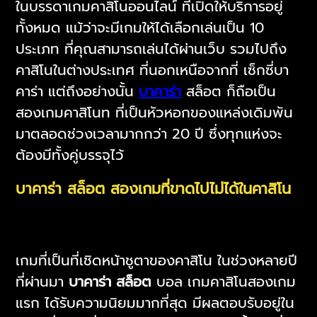
ในบรรดาเกมคาสิโนออนไลน์ ที่เปิดให้บริการอยู่
ทั้งหมด แม้ว่าจะมีเกมให้ได้เลือกเล่นเป็น 10
ประเภท ที่คุณสามารถเล่นได้ผ่านเว็บ รวมไปถึง
คาสิโนในต่างประเทศ ที่นอกเหนือจากที่ เซ็กซี่บา
คาร่า แต่ถึงอย่างนั้น
บาคาร่า
สล็อต ก็ถือเป็น
สองเกมคาสิโนท ที่เป็นหัวหอกของแหล่งเดิมพัน
มาตลอดช่วงเวลามากกว่า 20 ปี ซึ่งทุกแห่งจะ
ต้องมีทั้งคู่บรรจุไว้
บาคาร่า สล็อต สองเกมที่ขาดไปไม่ได้ในคาสิโน
เกมที่เป็นที่เชิดหน้าชูตาของคาสิโน ในช่วงหลายปี
ที่ผ่านมา
บาคาร่า สล็อต
บอล เกมคาสิโนสองเกม
แรก ได้รับความนิยมมากที่สุด มีผลตอบรับอยู่ใน