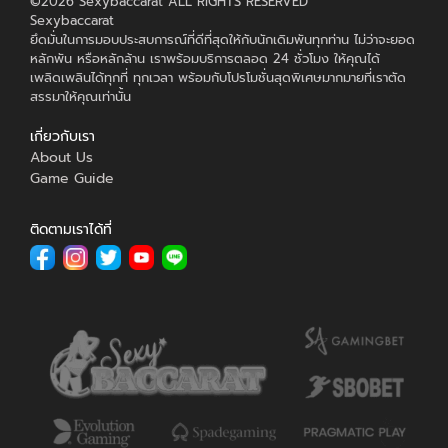
©2026 Sexybaccarat ALL RIGHTS RESERVED
Sexybaccarat
ยึดมั่นในการมอบประสบการณ์ที่ดีที่สุดให้กับนักเดิมพันทุกท่าน ไม่ว่าจะยอด
หลักพัน หรือหลักล้าน เราพร้อมบริการตลอด 24 ชั่วโมง ให้คุณได้
เพลิดเพลินได้ทุกที่ ทุกเวลา พร้อมกับโปรโมชั่นสุดพิเศษมากมายที่เราตัด
สรรมาให้คุณเท่านั้น
เกี่ยวกับเรา
About Us
Game Guide
ติดตามเราได้ที่