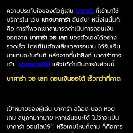
ความประทับใจของตัวผู้เล่น
บาคาร่า
ที่เข้ามาใช้
บริการใน เว็บ
แทงบาคาร่า
อันดับ1 หนึ่งในนั้นก็
คือ การที่พวกเขาสามารถดำเนินการถอนเงิน
ออกจาก
บาคาร่า วอ เลท
ของตัวเองได้อย่าง
รวดเร็ว โดยที่ไม่ต้องเสียเวลารอนาน ได้รับเงิน
มาแทบจะในทันที หลังจากที่เข้าลิงก์ บาคาร่าทาง
เข้า
sbgame168
แล้วได้ดำเนินการในส่วนนี้
บาคาร่า วอ เลท ถอนเงินออโต้ เร็วกว่าที่คาด
เป้าหมายของผู้เล่น บาคาร่า สล็อต บอล หวย
เกม สนุกๆมากมาย หากเล่นชนะได้ ไม่ว่าจะเป็น
บาคาร่า ออนไลน์911 หรือเกมไหนก็ตาม ก็คือการ