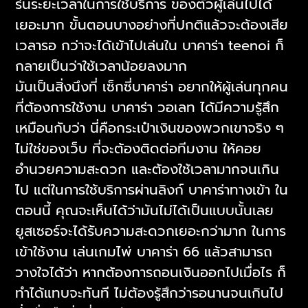
ร่นระยะเวลาในการใช้บริการ ของตัวผู้เล่นไปได้
เยอะมาก ขั้นตอนบางอย่างที่ปกติแล้วจะต้องเสีย
เวลารอ กว่าจะได้เข้าไปเล่นใน บาคาร่า teenoi ก็
กลายเป็นว่าใช้เวลาน้อยลงมาก
มันเป็นสิ่งนึงที่ เซ็กซี่บาคาร่า อยากให้ผู้เล่นทุกคน
ที่ต้องการใช้งาน บาคาร่า วอเลท ได้มีความรู้สึก
เหมือนกับว่า นี่คือกระเป๋าเงินของพวกเขาจริง ๆ
ไม่ใช่ของเว็บ ที่จะต้องติดต่อทีมงาน ให้คอย
อำนวยความสะดวก และต้องใช้เวลามากจนเกิน
ไป แต่ในการใช้บริการผ่านลิงก์ บาคาร่าทางเข้า ใน
ตอนนี้ คุณจะเห็นได้ว่ามันไม่ได้เป็นแบบนั้นเลย
ยูสเซอร์จะได้รับความสะดวกเยอะกว่ามาก ในการ
เข้าใช้งาน เล่นเกมไพ่ บาคาร่า 66 แล้วสามารถ
วางใจได้ว่า หากต้องการถอนเงินออกไปเมื่อไร ก็
ทำได้แทบจะทันที ไม่ต้องรู้สึกว่ารอนานจนเกินไป