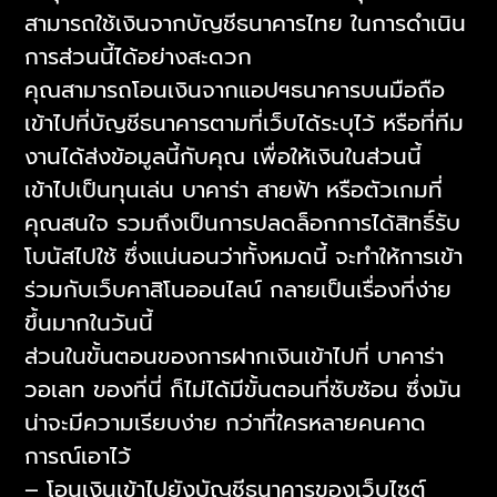
สามารถใช้เงินจากบัญชีธนาคารไทย ในการดำเนิน
การส่วนนี้ได้อย่างสะดวก
คุณสามารถโอนเงินจากแอปฯธนาคารบนมือถือ
เข้าไปที่บัญชีธนาคารตามที่เว็บได้ระบุไว้ หรือที่ทีม
งานได้ส่งข้อมูลนี้กับคุณ เพื่อให้เงินในส่วนนี้
เข้าไปเป็นทุนเล่น บาคาร่า สายฟ้า หรือตัวเกมที่
คุณสนใจ รวมถึงเป็นการปลดล็อกการได้สิทธิ์รับ
โบนัสไปใช้ ซึ่งแน่นอนว่าทั้งหมดนี้ จะทำให้การเข้า
ร่วมกับเว็บคาสิโนออนไลน์ กลายเป็นเรื่องที่ง่าย
ขึ้นมากในวันนี้
ส่วนในขั้นตอนของการฝากเงินเข้าไปที่ บาคาร่า
วอเลท ของที่นี่ ก็ไม่ได้มีขั้นตอนที่ซับซ้อน ซึ่งมัน
น่าจะมีความเรียบง่าย กว่าที่ใครหลายคนคาด
การณ์เอาไว้
– โอนเงินเข้าไปยังบัญชีธนาคารของเว็บไซต์