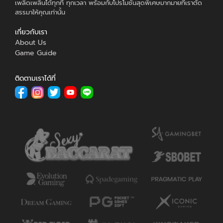
เพลิดเพลินได้ทุกที่ ทุกเวลา พร้อมกับโปรโมชั่นสุดพิเศษมากมายที่เราตัด
สรรมาให้คุณเท่านั้น
เกี่ยวกับเรา
About Us
Game Guide
ติดตามเราได้ที่