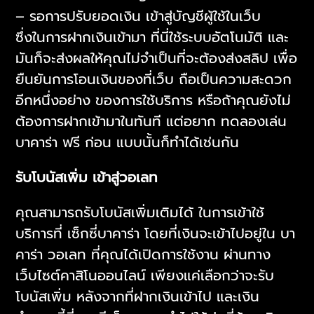
– รอการปรับยอดเงิน เข้าสู่บัญชีผู้ใช้ในเว็บ
ซึ่งในการฝากเงินเข้ามา ที่นี่ใช้ระบบอัตโนมัติ และ
มันก็จะส่งผลให้คุณไม่จำเป็นที่จะต้องส่งสลิป เพื่อ
ยืนยันการโอนเงินของที่เว็บ ถือเป็นความสะดวก
อีกหนึ่งอย่าง ของการใช้บริการ หรือถ้าคุณยังไม่
ต้องการฝากเข้ามาในทันที แต่อยาก ทดลองเล่น
บาคาร่า ฟรี ก่อน แบบนั้นก็ทำได้เช่นกัน
รับโบนัสเพิ่ม เข้าสู่วอเลท
คุณสามารถรับโบนัสเพิ่มเติมได้ ในการเข้าใช้
บริการที่ เซ็กซี่บาคาร่า โดยที่เงินจะเข้าไปอยู่ใน บา
คาร่า วอเลท ที่คุณได้เปิดการใช้งาน ผ่านทาง
เว็บไซต์คาสิโนออนไลน์ เพียงแค่เลือกว่าจะรับ
โบนัสเพิ่ม หลังจากที่ฝากเงินเข้าไป และเงิน