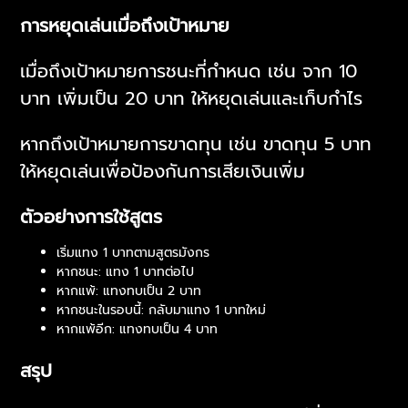
การหยุดเล่นเมื่อถึงเป้าหมาย
เมื่อถึงเป้าหมายการชนะที่กำหนด เช่น จาก 10
บาท เพิ่มเป็น 20 บาท ให้หยุดเล่นและเก็บกำไร
หากถึงเป้าหมายการขาดทุน เช่น ขาดทุน 5 บาท
ให้หยุดเล่นเพื่อป้องกันการเสียเงินเพิ่ม
ตัวอย่างการใช้สูตร
เริ่มแทง 1 บาทตามสูตรมังกร
หากชนะ: แทง 1 บาทต่อไป
หากแพ้: แทงทบเป็น 2 บาท
หากชนะในรอบนี้: กลับมาแทง 1 บาทใหม่
หากแพ้อีก: แทงทบเป็น 4 บาท
สรุป