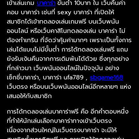
เข้าเล่นเกม
บาคาร่า
ขั้นต่ำ 10บาท ใน เว็บคืนค่า
คอม บาคาร่า เช่นที่ sexy บาคาร่า ที่เปิดให้
สมาชิกได้เข้าทดลองเล่นเกมฟรี บนเว็บพนัน
ออนไลน์ หรือเว็บคาสิโนทดลองเล่น บาคาร่า ไม่
ต้องทำเทริน ที่จัดว่าคุ้มค่ามากๆ เพราะเป็นทั้งการ
เล่นได้แบบไม่มีขั้นต่ำ การได้ทดลองเล่นฟรี แถม
ยังรับเงินคืนจากการเดิมพันได้ด้วย ซึ่งทุกอย่าง
ที่กล่าวมา เว็บพนันออนไลน์ในปัจจุบัน อย่าง
เซ็กซี่บาคาร่า, บาคาร่า ufa789 ,
sbgame168
เว็บตรง หรือบนเว็บพนันออนไลน์อีกหลายๆ แห่ง
เสนอให้กับสมาชิก
การได้ทดลองเล่นบาคาร่าฟรี คือ อีกคำตอบหนึ่ง
ที่ทำให้นักเล่นเลือกบาคาร่าทางเข้าเว็บตรง
เนื่องจากส่วนใหญ่ในเว็บตรงบาคาร่า จะมีให้