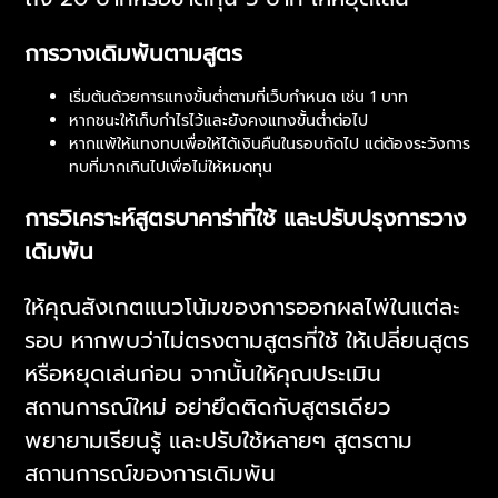
การวางเดิมพันตามสูตร
เริ่มต้นด้วยการแทงขั้นต่ำตามที่เว็บกำหนด เช่น 1 บาท
หากชนะให้เก็บกำไรไว้และยังคงแทงขั้นต่ำต่อไป
หากแพ้ให้แทงทบเพื่อให้ได้เงินคืนในรอบถัดไป แต่ต้องระวังการ
ทบที่มากเกินไปเพื่อไม่ให้หมดทุน
การวิเคราะห์สูตรบาคาร่าที่ใช้ และปรับปรุงการวาง
เดิมพัน
ให้คุณสังเกตแนวโน้มของการออกผลไพ่ในแต่ละ
รอบ หากพบว่าไม่ตรงตามสูตรที่ใช้ ให้เปลี่ยนสูตร
หรือหยุดเล่นก่อน จากนั้นให้คุณประเมิน
สถานการณ์ใหม่ อย่ายึดติดกับสูตรเดียว
พยายามเรียนรู้ และปรับใช้หลายๆ สูตรตาม
สถานการณ์ของการเดิมพัน