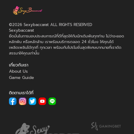
©2026 Sexybaccarat ALL RIGHTS RESERVED
Sexybaccarat
ยึดมั่นในการมอบประสบการณ์ที่ดีที่สุดให้กับนักเดิมพันทุกท่าน ไม่ว่าจะยอด
หลักพัน หรือหลักล้าน เราพร้อมบริการตลอด 24 ชั่วโมง ให้คุณได้
เพลิดเพลินได้ทุกที่ ทุกเวลา พร้อมกับโปรโมชั่นสุดพิเศษมากมายที่เราตัด
สรรมาให้คุณเท่านั้น
เกี่ยวกับเรา
About Us
Game Guide
ติดตามเราได้ที่