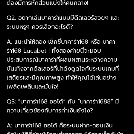
ต้องมีการหักส่วนแบ่งให้คนกลาง!
Q2: อยากเล่นบาคาร่าแบบมีดีลเลอร์สวยๆ และ
ระบบหรูๆ ควรเลือกอะไรดี?
A: แนะนำให้ลอง เช็กชี่บาคาร่า168 หรือ บาคา
ร่า168 Lucabet ! ทั้งสองค่ายนี้จะมอบ
ประสบการณ์บาคาร่าที่ผสมผสานระหว่างความ
บันเทิงจากดีลเลอร์ที่น่าดึงดูดใจกับระบบเกมที่
เสถียรและมีคุณภาพสูง ทำให้คุณได้เล่นอย่าง
เพลิดเพลินและมั่นใจ!
Q3: “บาคาร่า168 ออโต้” กับ “บาคาร่า1688” มี
ความเกี่ยวข้องกับการทำเงินยังไง?
A: บาคาร่า168 ออโต้ คือระบบฝาก-ถอนเงิน