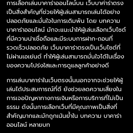
การเลือกเล่นบาคาร่าออนไลน์บน เว็บบาค่าร่าตรง
เป็นสิ่งสำคัญที่ช่วยให้ผู้เล่นสามารถเล่นได้อย่าง
ปลอดภัยและมั่นใจในการเดิมพัน โดย บทความ
บาคาร่าออนไลน์ มักจะแนะนำให้ผู้เล่นเลือกเว็บไซต์
ที่มีความน่าเชื่อถือและมีระบบการฝาก-ถอนที่
รวดเร็วปลอดภัย เว็บบาคาร่าตรงเป็นเว็บไซต์ที่
ไม่ผ่านเอเย่นต์ ทำให้ผู้เล่นสามารถมั่นใจได้ในเรื่อง
ของความโปร่งใสและการดูแลลูกค้าอย่างดี
การเล่นบาคาร่าในเว็บตรงนั้นนอกจากจะช่วยให้ผู้
เล่นได้ประสบการณ์ที่ดี ยังช่วยลดความเสี่ยงใน
การเจอปัญหาทางการเงินหรือการบริการที่ไม่เป็น
ธรรม ดังนั้นการเลือกเว็บที่มีคุณภาพเป็นสิ่งที่
สำคัญมากและมักถูกเน้นย้ำใน บทความ บาคาร่า
ออนไลน์ หลายบท