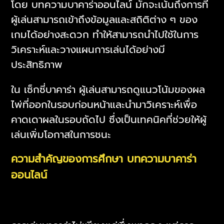
โดย บทความบาคาร่าออนไลน์ มักจะเน้นถึงการที่
ผู้เล่นสามารถเข้าถึงข้อมูลและสถิติต่าง ๆ ของ
เกมได้อย่างสะดวก ทำให้สามารถนำไปใช้ในการ
วิเคราะห์และวางแผนการเล่นได้อย่างมี
ประสิทธิภาพ
ใน เซ็กซี่บาคาร่า ผู้เล่นสามารถดูแนวโน้มของผล
ไพ่ที่ออกในรอบก่อนหน้าและนำมาวิเคราะห์เพื่อ
คาดเดาผลในรอบถัดไป ซึ่งเป็นเทคนิคที่ช่วยให้ผู้
เล่นเพิ่มโอกาสในการชนะ
ความสำคัญของการศึกษา บทความบาคาร่า
ออนไลน์