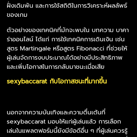
ฝั่งเดิมพัน และการใช้สถิติในการวิเคราะห์ผลลัพธ์
ของเกม
ตัวอย่างของเทคนิคที่มักจะพบใน บทความ บาคา
ร่าออนไลน์ ได้แก่ การใช้เทคนิคการเดินเงิน เช่น
สูตร Martingale หรือสูตร Fibonacci ที่ช่วยให้
ผู้เล่นจัดการงบประมาณได้อย่างมีประสิทธิภาพ
และเพิ่มโอกาสในการกลับมาชนะเมื่อเสีย
sexybaccarat กับโอกาสชนะที่มากขึ้น
นอกจากความบันเทิงและความตื่นเต้นที่
sexybaccarat มอบให้แก่ผู้เล่นแล้ว การเลือก
เล่นในแพลตฟอร์มนี้ยังมีข้อดีอื่น ๆ ที่ผู้เล่นควรรู้