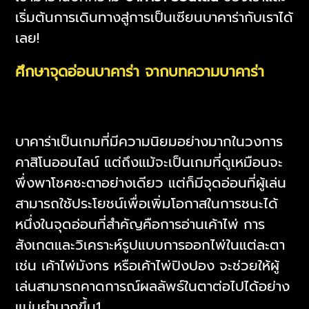
เริ่มต้นการเดินทางสู่การเป็นเซียนบาคาร่ากับเราได้
เลย!
ศึกษาจุดอ่อนบาคาร่า จากบทความบาคาร่า
บาคาร่าเป็นเกมที่มีความนิยมอย่างมากในวงการ
คาสิโนออนไลน์ แต่ถึงแม้จะเป็นเกมที่ดูเหมือนจะ
พึ่งพาโชคชะตาอย่างเดียว แต่ก็มีจุดอ่อนที่ผู้เล่น
สามารถใช้ประโยชน์เพื่อเพิ่มโอกาสในการชนะได้
หนึ่งในจุดอ่อนที่สำคัญคือการอ่านเค้าไพ่ การ
สังเกตและวิเคราะห์รูปแบบการออกไพ่ในแต่ละตา
เช่น เค้าไพ่มังกร หรือเค้าไพ่ปิงปอง จะช่วยให้ผู้
เล่นสามารถคาดการณ์ผลลัพธ์ในตาต่อไปได้อย่าง
แม่นยำมากขึ้น1