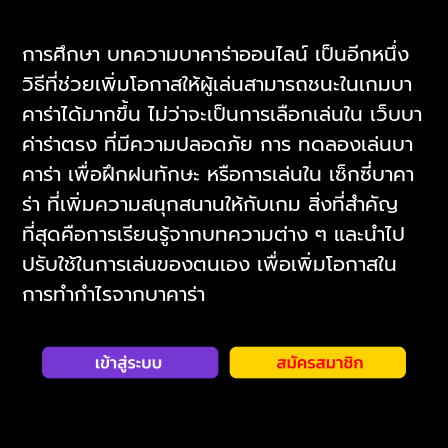
การศึกษา บทความบาคาร่าออนไลน์ เป็นอีกหนึ่ง
วิธีที่ช่วยเพิ่มโอกาสให้ผู้เล่นสามารถชนะในเกมบา
คาร่าได้มากขึ้น ไม่ว่าจะเป็นการเลือกเล่นใน เว็บบา
ค่าร่าตรง ที่มีความปลอดภัย การ ทดลองเล่นบา
คาร่า เพื่อฝึกฝนทักษะ หรือการเล่นใน เซ็กซี่บาคา
ร่า ที่เพิ่มความสนุกสนานให้กับเกม สิ่งที่สำคัญ
ที่สุดคือการเรียนรู้จากบทความต่าง ๆ และนำไป
ปรับใช้ในการเล่นของตนเอง เพื่อเพิ่มโอกาสใน
การทำกำไรจากบาคาร่า