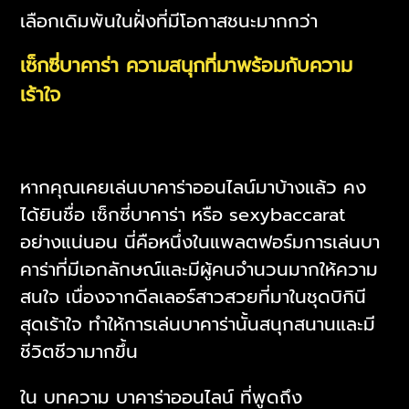
เลือกเดิมพันในฝั่งที่มีโอกาสชนะมากกว่า
เซ็กซี่บาคาร่า ความสนุกที่มาพร้อมกับความ
เร้าใจ
หากคุณเคยเล่นบาคาร่าออนไลน์มาบ้างแล้ว คง
ได้ยินชื่อ เซ็กซี่บาคาร่า หรือ sexybaccarat
อย่างแน่นอน นี่คือหนึ่งในแพลตฟอร์มการเล่นบา
คาร่าที่มีเอกลักษณ์และมีผู้คนจำนวนมากให้ความ
สนใจ เนื่องจากดีลเลอร์สาวสวยที่มาในชุดบิกินี
สุดเร้าใจ ทำให้การเล่นบาคาร่านั้นสนุกสนานและมี
ชีวิตชีวามากขึ้น
ใน บทความ บาคาร่าออนไลน์ ที่พูดถึง