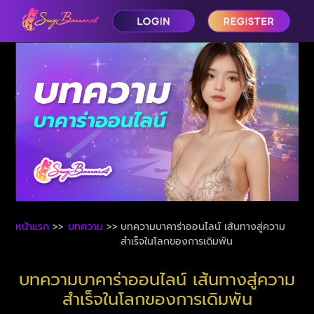
หน้าแรก
บทความ
บทความบาคาร่าออนไลน์ เส้นทางสู่ความ
สำเร็จในโลกของการเดิมพัน
บทความบาคาร่าออนไลน์ เส้นทางสู่ความ
สำเร็จในโลกของการเดิมพัน