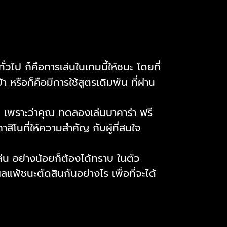
วไป ก็คือการเล่นในเกมนี้ให้ชนะ โดยที่
 หรือก็คือมีการใช้สูตรเดิมพัน ที่ผ่าน
ด เพราะว่าคุณ ทดลองเล่นบาคาร่า ฟรี
คาสิโนที่ให้ความสำคัญ กับผู้ที่สนใจ
ล่น อย่างน้อยก็ต้องได้ทราบ ในตัว
าผลแพ้ชนะตัดสินกันอย่างไร เพื่อที่จะได้