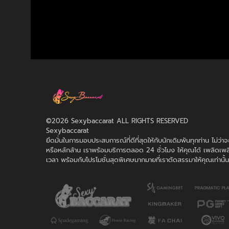
©2026 Sexybaccarat ALL RIGHTS RESERVED
Sexybaccarat
ยึดมั่นในการมอบประสบการณ์ที่ดีที่สุดให้กับนักเดิมพันทุกท่าน ไม่ว่
หรือหลักล้าน เราพร้อมบริการตลอด 24 ชั่วโมง ให้คุณได้ เพลิดเพลิน
เวลา พร้อมกับโปรโมชั่นสุดพิเศษมากมายที่เราตัดสรรมาให้คุณเท่านั้น