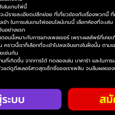
้เล่นเกมไพ่นี้
ะมีรายละเอียดปลีกย่อย ที่เกี่ยวข้องกับเรื่องพวกนี้ ที
าทางเข้า ในการเล่นเกมไพ่ออนไลน์เกมนี้ เลือกห้องที่จะเล่
เป็นอย่างแรก
อนนี้เหมาะกับการแทงเพลเยอร์ เพราะผลลัพธ์ที่เคยเกิดขึ
 คราวนี้เราก็เลือกที่จะเข้าไปลงเงินแทงในฝั่งนั้น ตามแผน
วยเช่นกัน
านที่เกิดขึ้น จากการได้ ทดลองเล่น บาคาร่า และในการเล่น
วแต่ดูดีลเลอร์สาวสุดเซ็กซี่ของเราเพลิน จนลืมผลของเกม