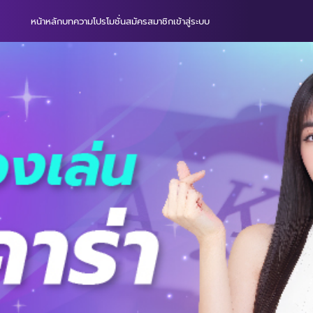
หน้าหลัก
บทความ
โปรโมชั่น
สมัครสมาชิก
เข้าสู่ระบบ