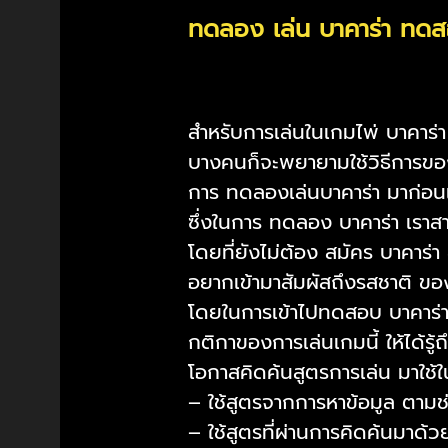
ทดลอง เล่น บาคาร่า ทดสอ
สำหรับการเล่นในเกมไพ่ บาคาร่า
บางคนก็จะพยายามใช้วิธีการของตั
การ ทดลองเล่นบาคาร่า มาก่อน
ซึ่งในการ ทดลอง บาคาร่า เราสา
โดยที่ยังไม่ต้อง สมัคร บาคาร่า 8
อยากเข้ามาสัมผัสถึงรสชาติ ขอ
โดยในการเข้าไปทดสอบ บาคาร่า66
กติกาของการเล่นเกมนี้ ให้ได้รู้ถ
โอกาสคิดค้นสูตรการเล่น มาใช้ใน
– ใช้สูตรจากการหาข้อมูล ตาม
– ใช้สูตรที่ผ่านการคิดค้นมาด้