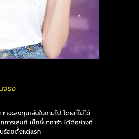
นจริง
หากจะลงทุนเล่นในเกมไป โดยที่ไม่ได้
รเล่นที่ เซ็กซี่บาคาร่า ได้ดีอย่างที่
ยบร้อยตั้งแต่แรก