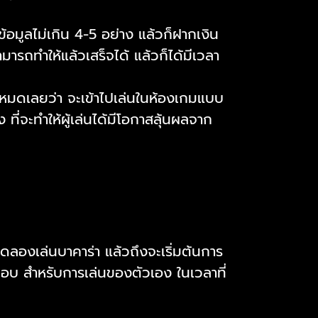
ข้อมูลไม่เกิน 4-5 อย่าง แล้วก็ฝากเงิน
ามารถทำให้แล้วเสร็จได้ แล้วก็ได้มีเวลา
ด้หมดเลยว่า จะเข้าไปเล่นในห้องเกมแบบ
ที่จะทำให้ผู้เล่นได้มีโอกาสลุ้นผลจาก
ทดลองเล่นบาคาร่า แล้วถึงจะเริ่มต้นการ
คำตอบ สำหรับการเล่นของตัวเอง ในเวลาที่