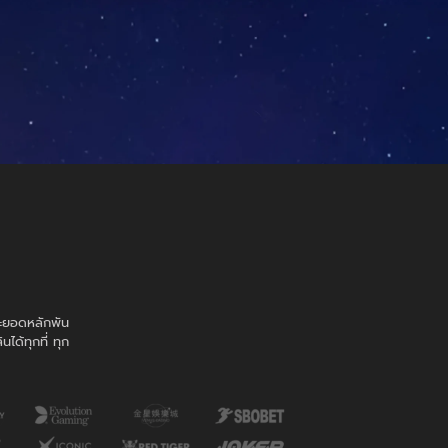
าจะยอดหลักพัน
ได้ทุกที่ ทุก